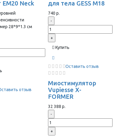
r EM20 Neck
для тела GESS M18
уровней
740 р.
тенсивности
-
мер 28*9*1.3 cм
+
Купить
Оставить отзыв
ь
Миостимулятор
Vupiesse X-
Оставить отзыв
FORMER
32 388 р.
-
+