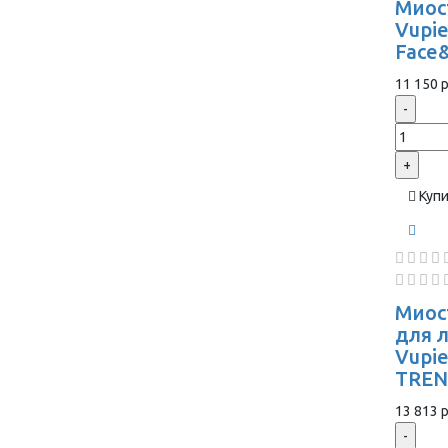
Миос
Vupie
Face
11 150 р
-
+
Куп
Миос
для 
Vupi
TREN
13 813 р
-