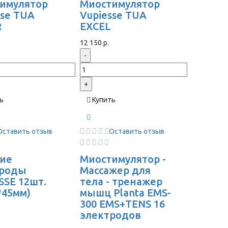
имулятор
Миостимулятор
sse TUA
Vupiesse TUA
R
EXCEL
12 150 р.
-
+
ь
Купить
Оставить отзыв
Оставить отзыв
ие
Миостимулятор -
троды
Массажер для
SSE 12шт.
тела - тренажер
*45мм)
мышц Planta EMS-
300 EMS+TENS 16
электродов