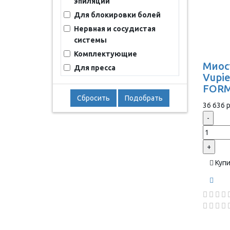
эпиляции
Для блокировки болей
Нервная и сосудистая
системы
Комплектующие
Миос
Для пресса
Vupie
FORM
Сбросить
Подобрать
36 636 р
-
+
Куп