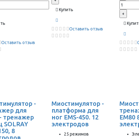
+
Купить
+
ить
Купит
Оставить отзыв
Оставить отзыв
тимулятор -
Миостимулятор -
Миост
ажер для
платформа для
трена
 - тренажер
ног EMS-450. 12
EM80 
 SOLRAY
электродов
элект
50, 8
25 режимов
Эл
тродов