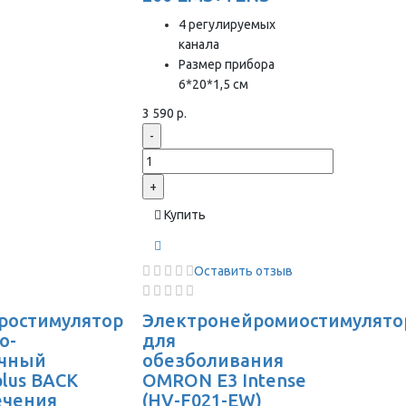
4 регулируемых
канала
Размер прибора
6*20*1,5 см
3 590 р.
-
+
Купить
Оставить отзыв
ростимулятор
Электронейромиостимулято
о-
для
чный
обезболивания
plus BACK
OMRON Е3 Intense
ечения
(HV-F021-EW)