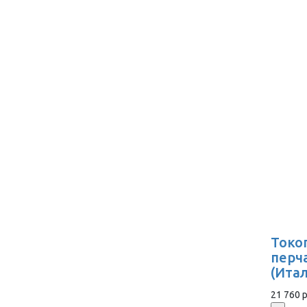
Токо
перч
(Ита
21 760 р