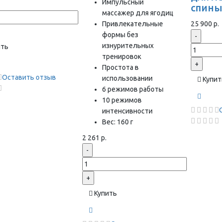
Импульсный
спин
массажер для ягодиц
Привлекательные
25 900 р.
формы без
-
изнурительных
ить
тренировок
+
Простота в
Оставить отзыв
использовании
Купит
6 режимов работы
10 режимов
интенсивности
Вес: 160 г
2 261 р.
-
+
Купить