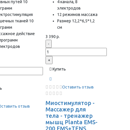
вных путей 10
4 канала, 8
ограмм
электродов
ектростимуляция
12 режимов массажа
шечных тканей 10
Размер 12,2*6,5*1,2
ограмм
см
ссажное действие
3 390 р.
 программ
-
электродов
+
Купить
Оставить отзыв
ь
Миостимулятор -
Оставить отзыв
Массажер для
тела - тренажер
мышц Planta EMS-
200 EMS+TENS