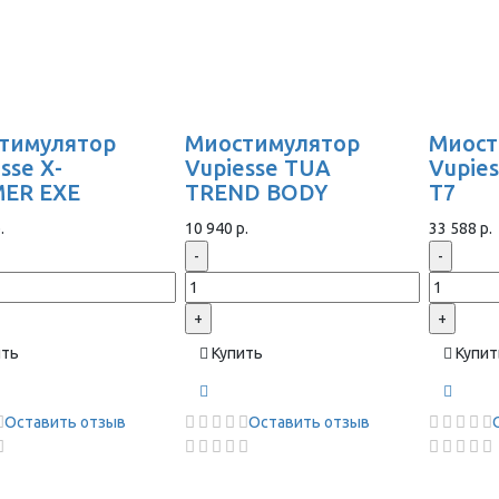
тимулятор
Миостимулятор
Миост
sse X-
Vupiesse TUA
Vupie
ER EXE
TREND BODY
T7
.
10 940 р.
33 588 р.
-
-
+
+
ить
Купить
Купит
Оставить отзыв
Оставить отзыв