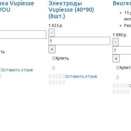
ка Vupiesse
Электроды
Beure
YOU
Vupiesse (40*90)
15 
(8шт.)
ин
1 625 р.
Раз
-
1 990 р.
-
+
ить
Купить
+
Купит
Оставить отзыв
Оставить отзыв