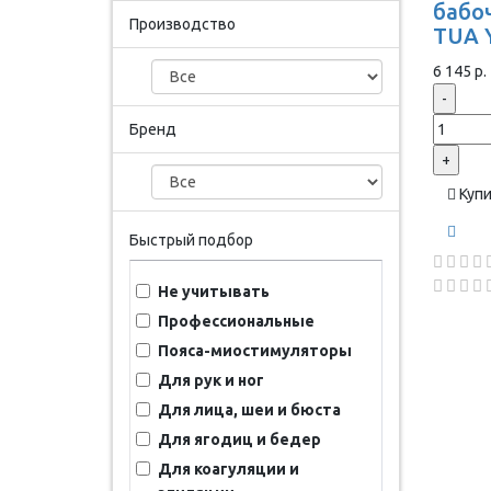
бабоч
Производство
TUA 
6 145 р.
-
Бренд
+
Куп
Быстрый подбор
Не учитывать
Профессиональные
Пояса-миостимуляторы
Для рук и ног
Для лица, шеи и бюста
Для ягодиц и бедер
Для коагуляции и