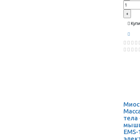
+
Куп
Миос
Масс
тела
мышц
EMS-1
элек