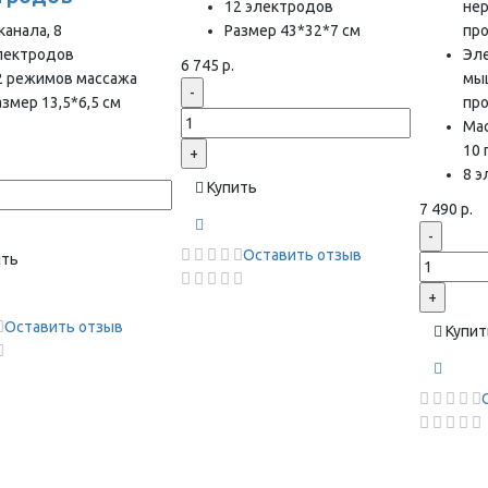
12 электродов
нер
канала, 8
Размер 43*32*7 см
пр
лектродов
Эл
6 745 р.
2 режимов массажа
мы
-
азмер 13,5*6,5 см
пр
Ма
10
+
8 
Купить
7 490 р.
-
Оставить отзыв
ить
+
Оставить отзыв
Купит