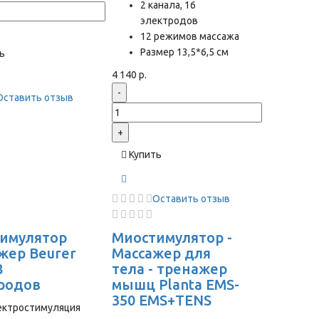
2 канала, 16
электродов
12 режимов массажа
Размер 13,5*6,5 см
ь
4 140 р.
-
Оставить отзыв
+
Купить
Оставить отзыв
имулятор
Миостимулятор -
жер Beurer
Массажер для
8
тела - тренажер
родов
мышц Planta EMS-
350 EMS+TENS
ектростимуляция