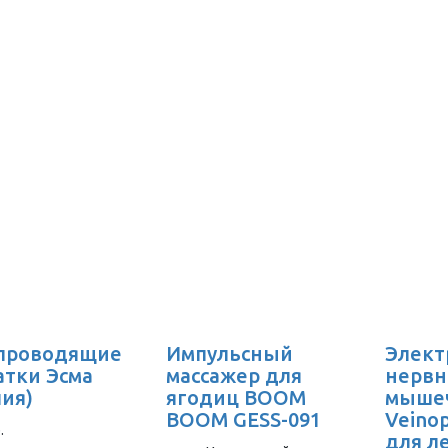
проводящие
Импульсный
Элект
атки Эсма
массажер для
нервн
лия)
ягодиц BOOM
мыше
BOOM GESS-091
Veino
.
для л