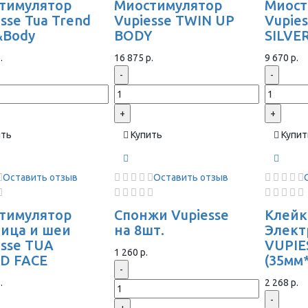
тимулятор
Миостимулятор
Миост
sse Tua Trend
Vupiesse TWIN UP
Vupie
&Body
BODY
SILVE
.
16 875 р.
9 670 р.
-
-
+
+
ить
Купить
Купит
Оставить отзыв
Оставить отзыв
тимулятор
Спонжи Vupiesse
Клейк
лица и шеи
на 8шт.
Элек
esse TUA
VUPIE
1 260 р.
D FACE
(35мм
-
.
2 268 р.
-