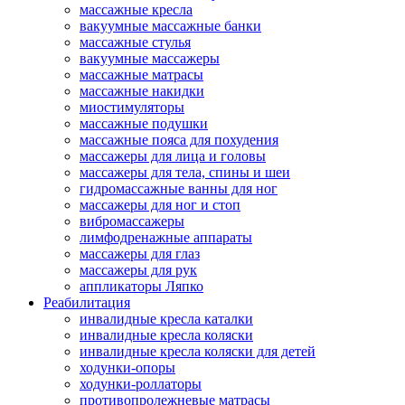
массажные кресла
вакуумные массажные банки
массажные стулья
вакуумные массажеры
массажные матрасы
массажные накидки
миостимуляторы
массажные подушки
массажные пояса для похудения
массажеры для лица и головы
массажеры для тела, спины и шеи
гидромассажные ванны для ног
массажеры для ног и стоп
вибромассажеры
лимфодренажные аппараты
массажеры для глаз
массажеры для рук
аппликаторы Ляпко
Реабилитация
инвалидные кресла каталки
инвалидные кресла коляски
инвалидные кресла коляски для детей
ходунки-опоры
ходунки-роллаторы
противопролежневые матрасы