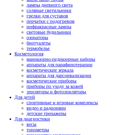
лампы дневного света
соляные светильники
грелки для суставов
перчатки с подогревом
инфракрасные лампы
световые будильники
озонаторы
биотуалеты
термобелье
Косметология
маникюрно-педикюрные наборы
аппараты для парафинотерапии
косметические зеркала
аппараты для дарсонвализации
косметические приборы
приборы по уходу за кожей
эпиляторы и фотоэпиляторы
Для детей
спортивные и игровые комплексы
видео и радионяни
детские тренажеры
Для диагностики
весы
тонометры