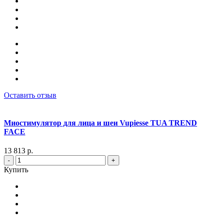
Оставить отзыв
Миостимулятор для лица и шеи Vupiesse TUA TREND
FACE
13 813 р.
-
+
Купить