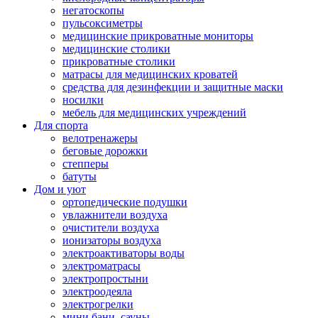
негатоскопы
пульсоксиметры
медицинские прикроватные мониторы
медицинские столики
прикроватные столики
матрасы для медицинских кроватей
средства для дезинфекции и защитные маски
носилки
мебель для медицинских учреждений
Для спорта
велотренажеры
беговые дорожки
степперы
батуты
Дом и уют
ортопедические подушки
увлажнители воздуха
очистители воздуха
ионизаторы воздуха
электроактиваторы воды
электроматрасы
электропростыни
электроодеяла
электрогрелки
мини бани, сауны