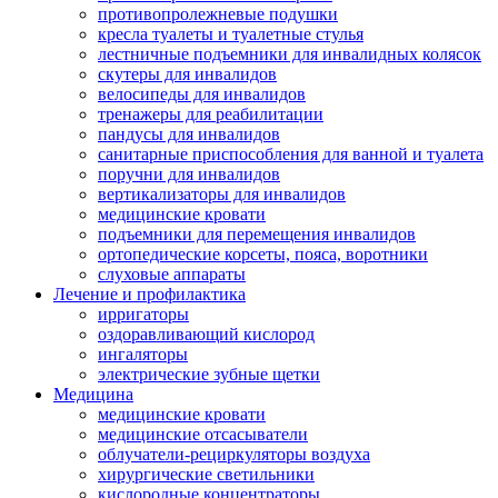
противопролежневые подушки
кресла туалеты и туалетные стулья
лестничные подъемники для инвалидных колясок
скутеры для инвалидов
велосипеды для инвалидов
тренажеры для реабилитации
пандусы для инвалидов
санитарные приспособления для ванной и туалета
поручни для инвалидов
вертикализаторы для инвалидов
медицинские кровати
подъемники для перемещения инвалидов
ортопедические корсеты, пояса, воротники
слуховые аппараты
Лечение и профилактика
ирригаторы
оздоравливающий кислород
ингаляторы
электрические зубные щетки
Медицина
медицинские кровати
медицинские отсасыватели
облучатели-рециркуляторы воздуха
хирургические светильники
кислородные концентраторы