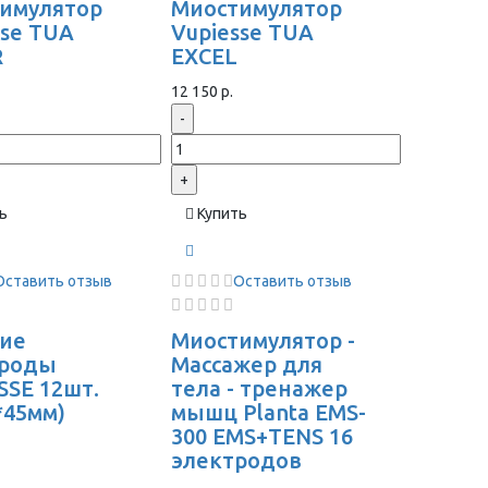
имулятор
Миостимулятор
sse TUA
Vupiesse TUA
R
EXCEL
12 150 р.
-
+
ь
Купить
Оставить отзыв
Оставить отзыв
ие
Миостимулятор -
троды
Массажер для
SSE 12шт.
тела - тренажер
*45мм)
мышц Planta EMS-
300 EMS+TENS 16
электродов