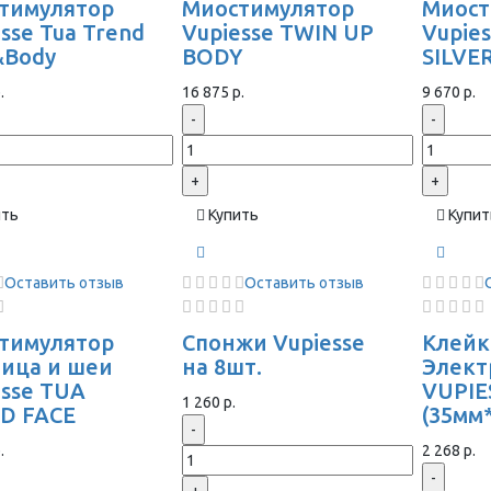
тимулятор
Миостимулятор
Миост
sse Tua Trend
Vupiesse TWIN UP
Vupie
&Body
BODY
SILVE
.
16 875 р.
9 670 р.
-
-
+
+
ить
Купить
Купит
Оставить отзыв
Оставить отзыв
тимулятор
Спонжи Vupiesse
Клейк
лица и шеи
на 8шт.
Элек
esse TUA
VUPIE
1 260 р.
D FACE
(35мм
-
.
2 268 р.
-