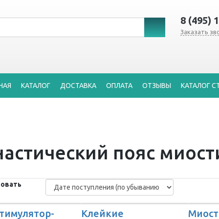
8 (495) 
Заказать зв
НАЯ
КАТАЛОГ
ДОСТАВКА
ОПЛАТА
ОТЗЫВЫ
КАТАЛОГ С
астический пояс миос
овать
тимулятор-
Клейкие
Миост