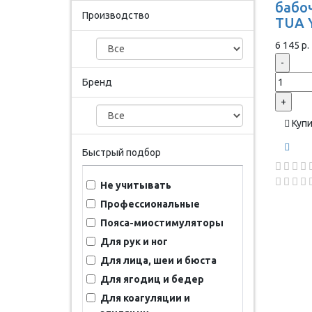
бабоч
Производство
TUA 
6 145 р.
-
Бренд
+
Куп
Быстрый подбор
Не учитывать
Профессиональные
Пояса-миостимуляторы
Для рук и ног
Для лица, шеи и бюста
Для ягодиц и бедер
Для коагуляции и