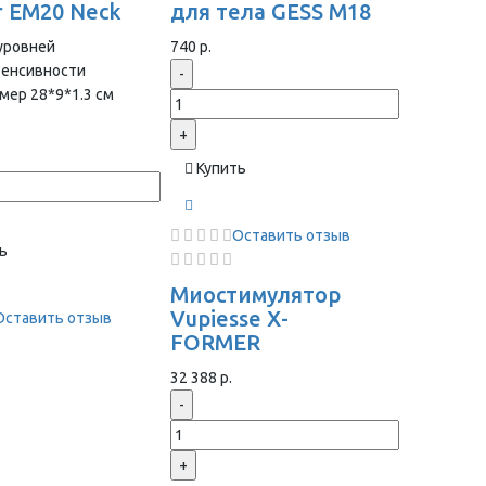
r EM20 Neck
для тела GESS M18
уровней
740 р.
тенсивности
-
мер 28*9*1.3 cм
+
Купить
Оставить отзыв
ь
Миостимулятор
Vupiesse X-
Оставить отзыв
FORMER
32 388 р.
-
+