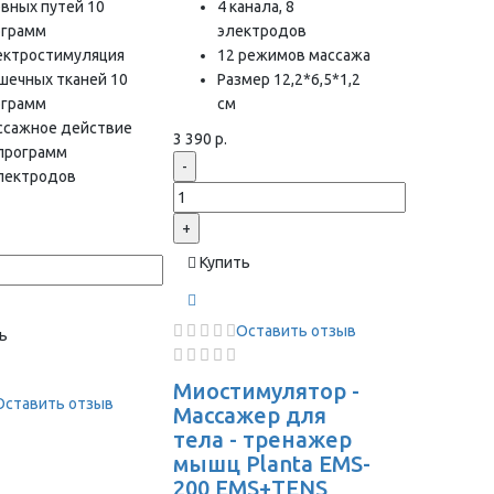
вных путей 10
4 канала, 8
ограмм
электродов
ектростимуляция
12 режимов массажа
шечных тканей 10
Размер 12,2*6,5*1,2
ограмм
см
ссажное действие
3 390 р.
 программ
-
электродов
+
Купить
Оставить отзыв
ь
Миостимулятор -
Оставить отзыв
Массажер для
тела - тренажер
мышц Planta EMS-
200 EMS+TENS