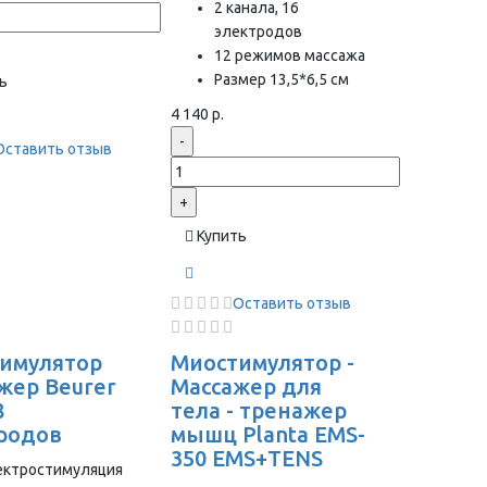
2 канала, 16
электродов
12 режимов массажа
Размер 13,5*6,5 см
ь
4 140 р.
-
Оставить отзыв
+
Купить
Оставить отзыв
имулятор
Миостимулятор -
жер Beurer
Массажер для
8
тела - тренажер
родов
мышц Planta EMS-
350 EMS+TENS
ектростимуляция