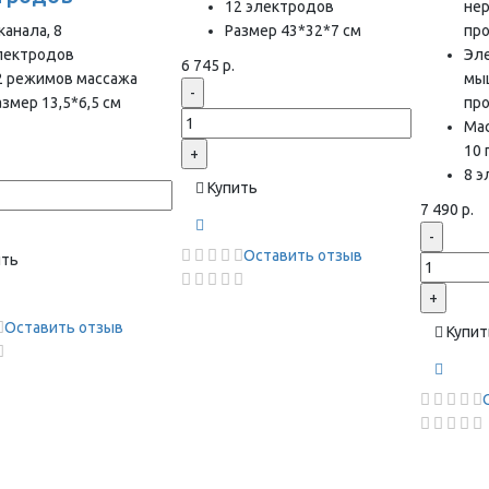
12 электродов
нер
канала, 8
Размер 43*32*7 см
пр
лектродов
Эл
6 745 р.
2 режимов массажа
мы
-
азмер 13,5*6,5 см
пр
Ма
10
+
8 
Купить
7 490 р.
-
Оставить отзыв
ить
+
Оставить отзыв
Купит