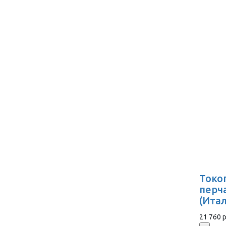
Токо
перч
(Ита
21 760 р