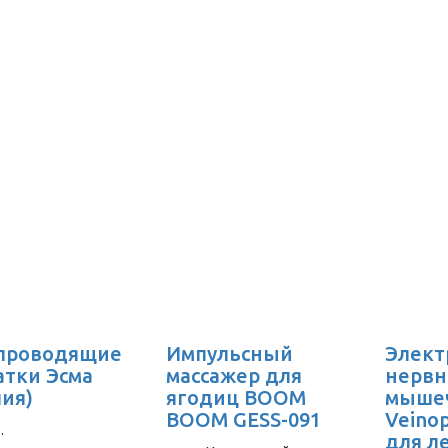
проводящие
Импульсный
Элект
атки Эсма
массажер для
нервн
лия)
ягодиц BOOM
мыше
BOOM GESS-091
Veino
.
для л