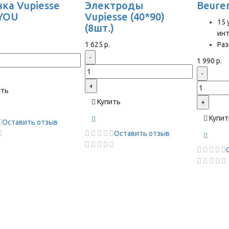
ка Vupiesse
Электроды
Beure
YOU
Vupiesse (40*90)
15 
(8шт.)
ин
1 625 р.
Раз
-
1 990 р.
-
+
ить
Купить
+
Купит
Оставить отзыв
Оставить отзыв