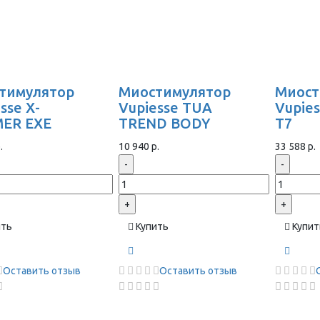
тимулятор
Миостимулятор
Миост
sse X-
Vupiesse TUA
Vupie
ER EXE
TREND BODY
T7
.
10 940 р.
33 588 р.
-
-
+
+
ить
Купить
Купит
Оставить отзыв
Оставить отзыв