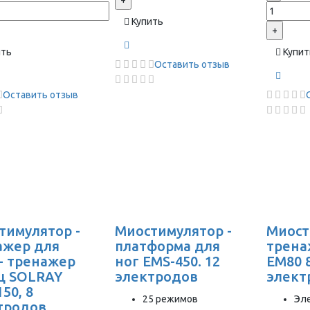
+
Купить
+
ить
Купит
Оставить отзыв
Оставить отзыв
тимулятор -
Миостимулятор -
Миост
ажер для
платформа для
трена
 - тренажер
ног EMS-450. 12
EM80 
 SOLRAY
электродов
элект
50, 8
25 режимов
Эл
тродов