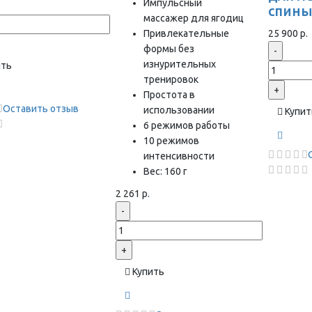
Импульсный
спин
массажер для ягодиц
Привлекательные
25 900 р.
формы без
-
изнурительных
ить
тренировок
+
Простота в
Оставить отзыв
использовании
Купит
6 режимов работы
10 режимов
интенсивности
Вес: 160 г
2 261 р.
-
+
Купить