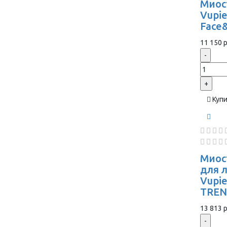
Миос
Vupie
Face
11 150 р
-
+
Куп
Миос
для 
Vupi
TREN
13 813 р
-