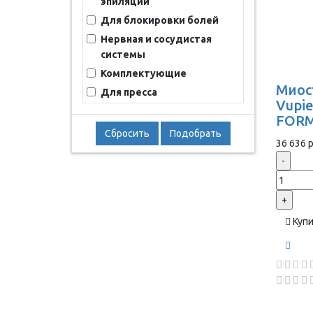
эпиляции
Для блокировки болей
Нервная и сосудистая
системы
Комплектующие
Миос
Для пресса
Vupie
FORM
Сбросить
Подобрать
36 636 р
-
+
Куп