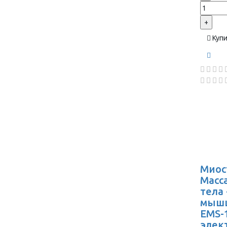
+
Куп
Миос
Масс
тела
мышц
EMS-1
элек