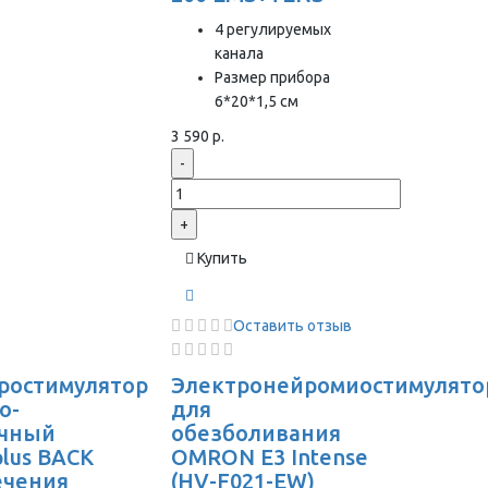
4 регулируемых
канала
Размер прибора
6*20*1,5 см
3 590 р.
-
+
Купить
Оставить отзыв
ростимулятор
Электронейромиостимулято
о-
для
чный
обезболивания
plus BACK
OMRON Е3 Intense
ечения
(HV-F021-EW)