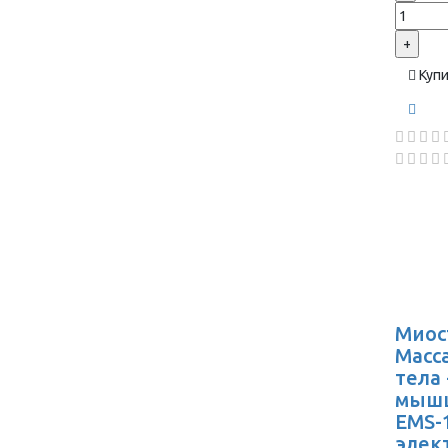
+
Куп
Миос
Масс
тела
мышц
EMS-1
элек