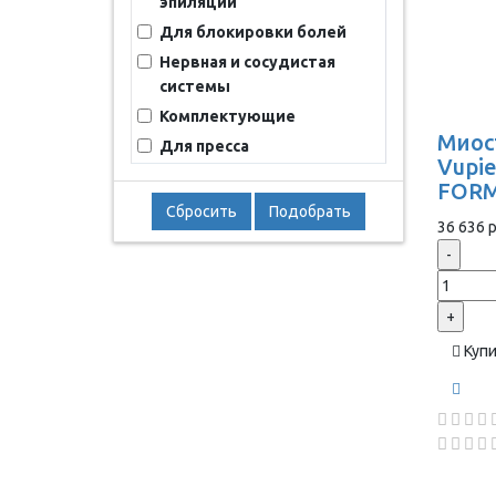
эпиляции
Для блокировки болей
Нервная и сосудистая
системы
Комплектующие
Миос
Для пресса
Vupie
FORM
Сбросить
Подобрать
36 636 р
-
+
Куп