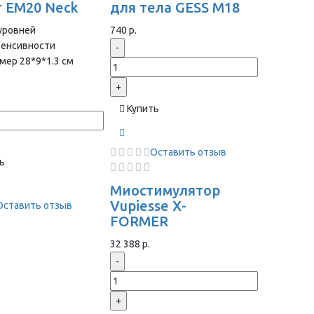
r EM20 Neck
для тела GESS M18
уровней
740 р.
тенсивности
-
мер 28*9*1.3 cм
+
Купить
Оставить отзыв
ь
Миостимулятор
Vupiesse X-
Оставить отзыв
FORMER
32 388 р.
-
+