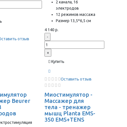
2 канала, 16
электродов
12 режимов массажа
Размер 13,5*6,5 см
ь
4 140 р.
-
Оставить отзыв
+
Купить
Оставить отзыв
имулятор
Миостимулятор -
жер Beurer
Массажер для
8
тела - тренажер
родов
мышц Planta EMS-
350 EMS+TENS
ектростимуляция