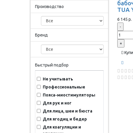
бабоч
Производство
TUA 
6 145 р.
-
Бренд
+
Куп
Быстрый подбор
Не учитывать
Профессиональные
Пояса-миостимуляторы
Для рук и ног
Для лица, шеи и бюста
Для ягодиц и бедер
Для коагуляции и