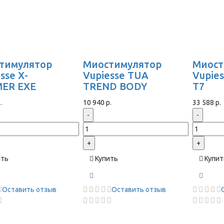
тимулятор
Миостимулятор
Миост
sse X-
Vupiesse TUA
Vupie
ER EXE
TREND BODY
T7
.
10 940 р.
33 588 р.
-
-
+
+
ить
Купить
Купит
Оставить отзыв
Оставить отзыв