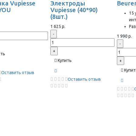
ка Vupiesse
Электроды
Beure
YOU
Vupiesse (40*90)
15 
(8шт.)
ин
1 625 р.
Раз
-
1 990 р.
-
+
ить
Купить
+
Купит
Оставить отзыв
Оставить отзыв