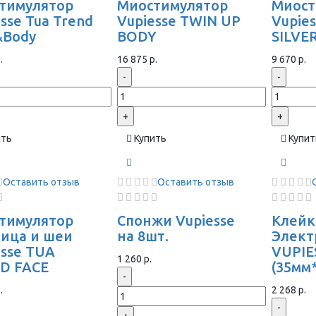
тимулятор
Миостимулятор
Миост
sse Tua Trend
Vupiesse TWIN UP
Vupie
&Body
BODY
SILVE
.
16 875 р.
9 670 р.
-
-
+
+
ить
Купить
Купит
Оставить отзыв
Оставить отзыв
тимулятор
Спонжи Vupiesse
Клейк
лица и шеи
на 8шт.
Элек
esse TUA
VUPIE
1 260 р.
D FACE
(35мм
-
.
2 268 р.
-