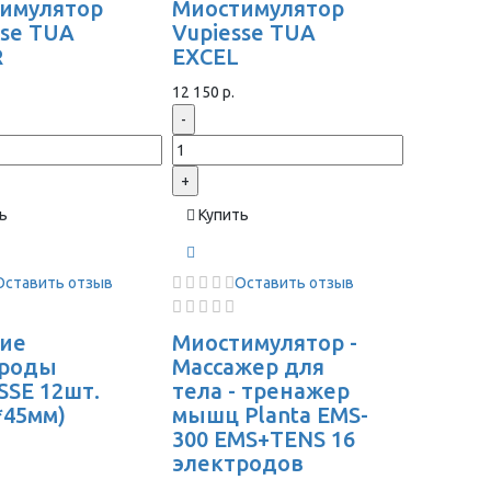
имулятор
Миостимулятор
sse TUA
Vupiesse TUA
R
EXCEL
12 150 р.
-
+
ь
Купить
Оставить отзыв
Оставить отзыв
ие
Миостимулятор -
троды
Массажер для
SSE 12шт.
тела - тренажер
*45мм)
мышц Planta EMS-
300 EMS+TENS 16
электродов