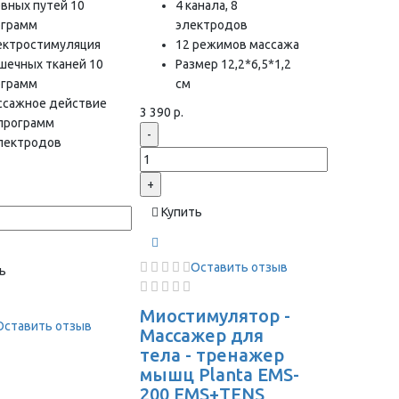
вных путей 10
4 канала, 8
ограмм
электродов
ектростимуляция
12 режимов массажа
шечных тканей 10
Размер 12,2*6,5*1,2
ограмм
см
ссажное действие
3 390 р.
 программ
-
электродов
+
Купить
Оставить отзыв
ь
Миостимулятор -
Оставить отзыв
Массажер для
тела - тренажер
мышц Planta EMS-
200 EMS+TENS