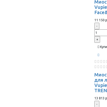
Миос
Vupie
Face
11 150 р
-
+
Куп
Миос
для 
Vupi
TREN
13 813 р
-