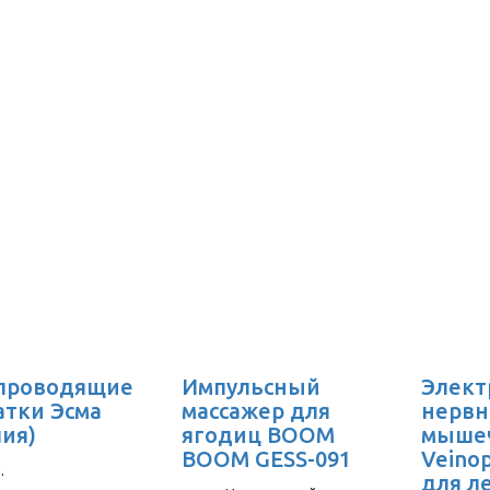
проводящие
Импульсный
Элект
атки Эсма
массажер для
нервн
лия)
ягодиц BOOM
мыше
BOOM GESS-091
Veino
.
для л