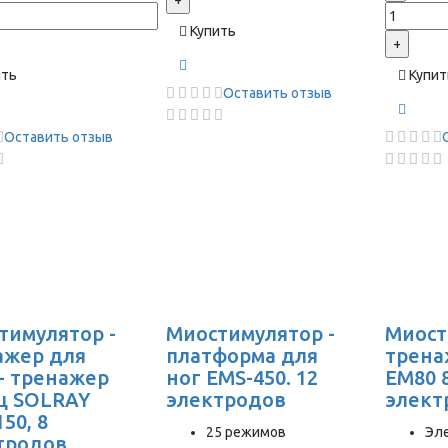
+
Купить
+
ить
Купит
Оставить отзыв
Оставить отзыв
тимулятор -
Миостимулятор -
Миост
ажер для
платформа для
трена
 - тренажер
ног EMS-450. 12
EM80 
 SOLRAY
электродов
элект
50, 8
25 режимов
Эл
тродов