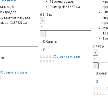
12 электродов
нер
канала, 8
Размер 43*32*7 см
пр
лектродов
Эл
6 745 р.
2 режимов массажа
мы
-
азмер 13,5*6,5 см
пр
Ма
10
+
8 
Купить
7 490 р.
-
Оставить отзыв
ить
+
Оставить отзыв
Купит