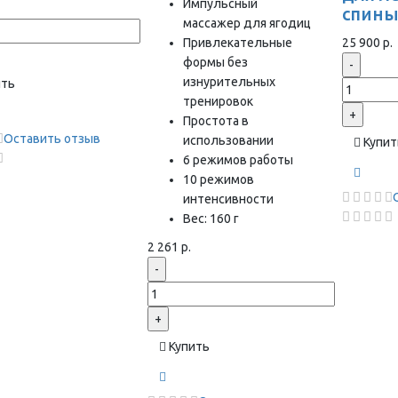
Импульсный
спин
массажер для ягодиц
Привлекательные
25 900 р.
формы без
-
изнурительных
ить
тренировок
+
Простота в
Оставить отзыв
использовании
Купит
6 режимов работы
10 режимов
интенсивности
Вес: 160 г
2 261 р.
-
+
Купить