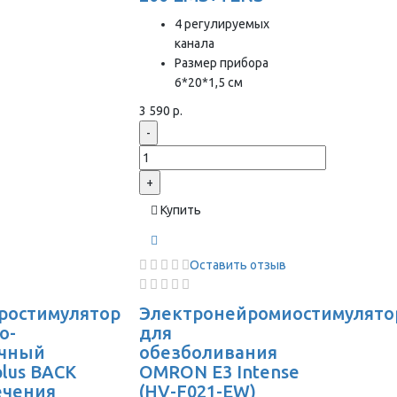
4 регулируемых
канала
Размер прибора
6*20*1,5 см
3 590 р.
-
+
Купить
Оставить отзыв
ростимулятор
Электронейромиостимулято
о-
для
чный
обезболивания
plus BACK
OMRON Е3 Intense
ечения
(HV-F021-EW)