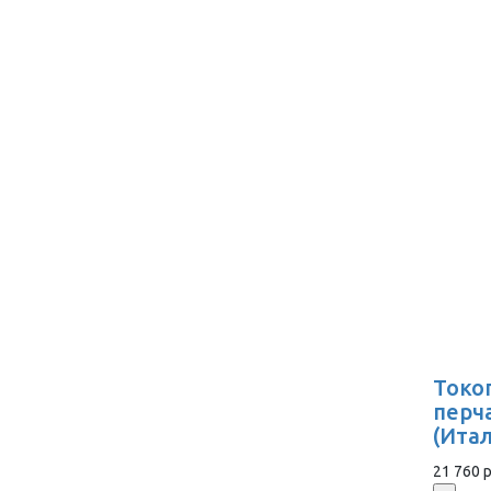
Токо
перч
(Ита
21 760 р