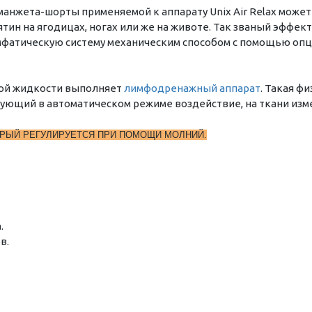
нжета-шорты применяемой к аппарату Unix Air Relax может
тин на ягодицах, ногах или же на животе. Так званый эффек
имфатическую систему механическим способом с помощью оп
ой жидкости выполняет
лимфодренажный аппарат
. Такая 
рующий в автоматическом режиме воздействие, на ткани изме
РЫЙ РЕГУЛИРУЕТСЯ ПРИ ПОМОЩИ МОЛНИЙ.
.
в.