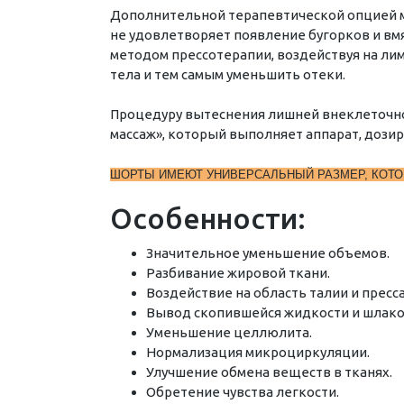
Дополнительной терапевтической опцией ма
не удовлетворяет появление бугорков и вмя
методом прессотерапии, воздействуя на л
тела и тем самым уменьшить отеки.
Процедуру вытеснения лишней внеклеточн
массаж», который выполняет аппарат, дози
ШОРТЫ ИМЕЮТ УНИВЕРСАЛЬНЫЙ РАЗМЕР, КОТО
Особенности:
Значительное уменьшение объемов.
Разбивание жировой ткани.
Воздействие на область талии и пресса
Вывод скопившейся жидкости и шлако
Уменьшение целлюлита.
Нормализация микроциркуляции.
Улучшение обмена веществ в тканях.
Обретение чувства легкости.