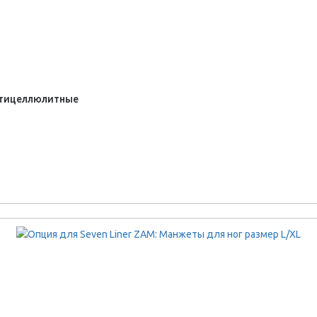
нтицеллюлитные