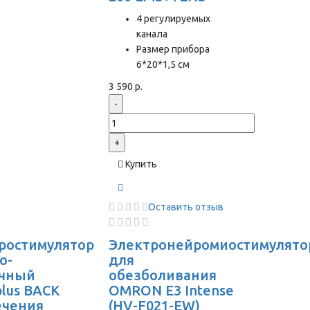
4 регулируемых
канала
Размер прибора
6*20*1,5 см
3 590 р.
-
+
Купить
Оставить отзыв
ростимулятор
Электронейромиостимулято
о-
для
чный
обезболивания
plus BACK
OMRON Е3 Intense
ечения
(HV-F021-EW)