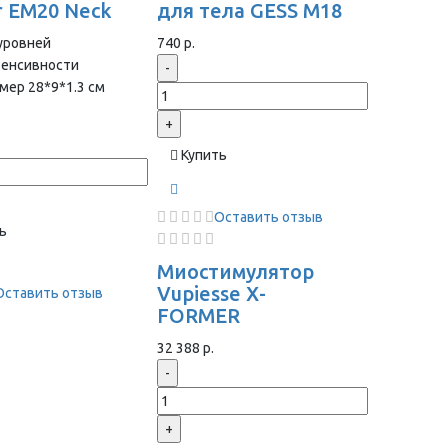
r EM20 Neck
для тела GESS M18
уровней
740 р.
тенсивности
-
мер 28*9*1.3 cм
+
Купить
Оставить отзыв
ь
Миостимулятор
Vupiesse X-
Оставить отзыв
FORMER
32 388 р.
-
+