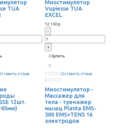
имулятор
Миостимулятор
sse TUA
Vupiesse TUA
R
EXCEL
12 150 р.
-
+
ь
Купить
Оставить отзыв
Оставить отзыв
ие
Миостимулятор -
троды
Массажер для
SSE 12шт.
тела - тренажер
*45мм)
мышц Planta EMS-
300 EMS+TENS 16
электродов