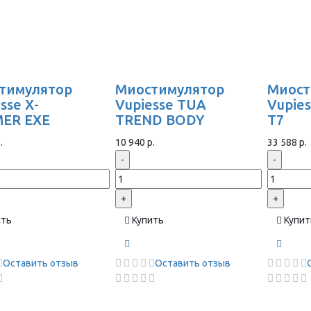
тимулятор
Миостимулятор
Миост
sse X-
Vupiesse TUA
Vupie
ER EXE
TREND BODY
T7
.
10 940 р.
33 588 р.
-
-
+
+
ить
Купить
Купит
Оставить отзыв
Оставить отзыв