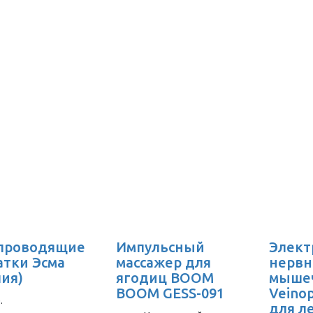
проводящие
Импульсный
Элект
атки Эсма
массажер для
нервн
лия)
ягодиц BOOM
мыше
BOOM GESS-091
Veino
.
для л