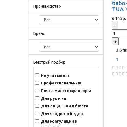
бабоч
Производство
TUA 
6 145 р.
-
Бренд
+
Куп
Быстрый подбор
Не учитывать
Профессиональные
Пояса-миостимуляторы
Для рук и ног
Для лица, шеи и бюста
Для ягодиц и бедер
Для коагуляции и