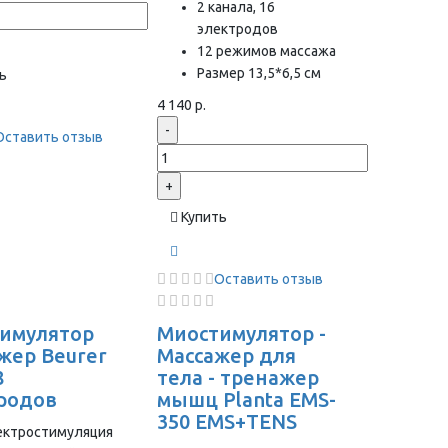
2 канала, 16
электродов
12 режимов массажа
Размер 13,5*6,5 см
ь
4 140 р.
-
Оставить отзыв
+
Купить
Оставить отзыв
имулятор
Миостимулятор -
жер Beurer
Массажер для
8
тела - тренажер
родов
мышц Planta EMS-
350 EMS+TENS
ектростимуляция