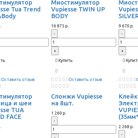
тимулятор
Миостимулятор
Миост
sse Tua Trend
Vupiesse TWIN UP
Vupie
&Body
BODY
SILVE
.
16 875 р.
9 670 р.
-
-
+
+
ить
Купить
Купит
Оставить отзыв
Оставить отзыв
тимулятор
Спонжи Vupiesse
Клейк
лица и шеи
на 8шт.
Элек
esse TUA
VUPIE
1 260 р.
D FACE
(35мм
-
.
2 268 р.
-