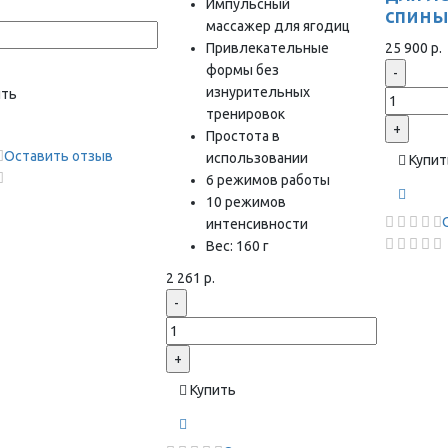
Импульсный
спин
массажер для ягодиц
Привлекательные
25 900 р.
формы без
-
изнурительных
ить
тренировок
+
Простота в
Оставить отзыв
использовании
Купит
6 режимов работы
10 режимов
интенсивности
Вес: 160 г
2 261 р.
-
+
Купить