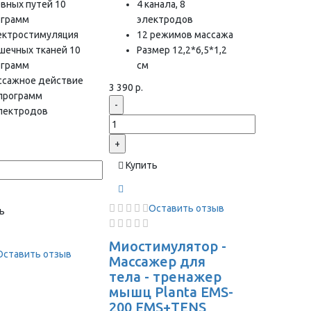
вных путей 10
4 канала, 8
ограмм
электродов
ектростимуляция
12 режимов массажа
шечных тканей 10
Размер 12,2*6,5*1,2
ограмм
см
ссажное действие
3 390 р.
 программ
-
электродов
+
Купить
Оставить отзыв
ь
Миостимулятор -
Оставить отзыв
Массажер для
тела - тренажер
мышц Planta EMS-
200 EMS+TENS