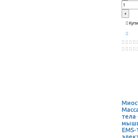
+
Куп
Миос
Масс
тела
мышц
EMS-1
элек