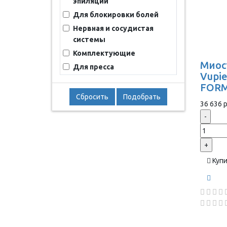
эпиляции
Для блокировки болей
Нервная и сосудистая
системы
Комплектующие
Миос
Для пресса
Vupie
FORM
Сбросить
Подобрать
36 636 р
-
+
Куп