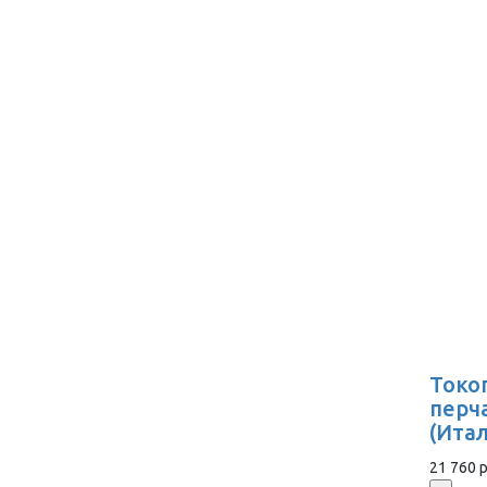
Токо
перч
(Ита
21 760 р