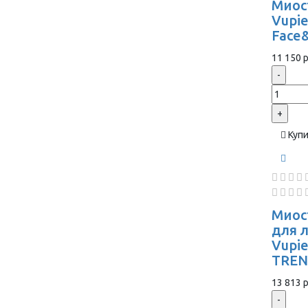
Миос
Vupie
Face
11 150 р
-
+
Куп
Миос
для 
Vupi
TREN
13 813 р
-