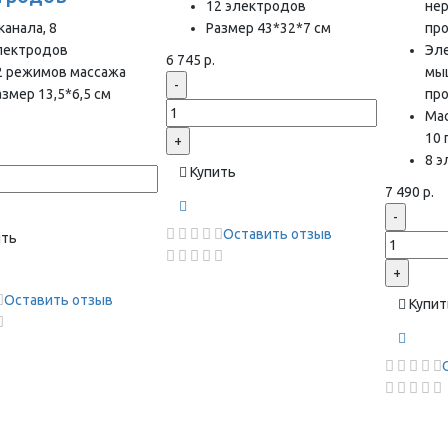
12 электродов
нер
канала, 8
Размер 43*32*7 см
пр
лектродов
Эл
6 745 р.
2 режимов массажа
мы
-
азмер 13,5*6,5 см
пр
Ма
10
+
8 
Купить
7 490 р.
-
Оставить отзыв
ить
+
Оставить отзыв
Купит