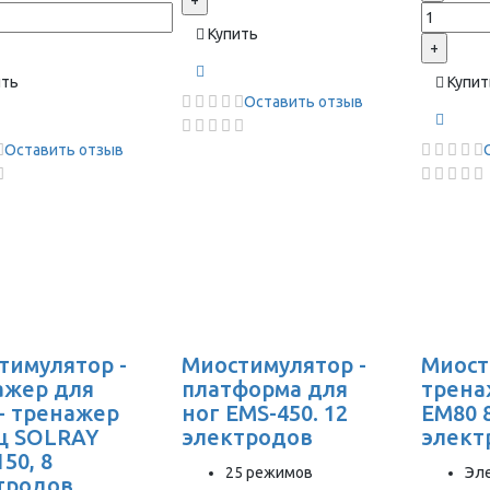
+
Купить
+
ить
Купит
Оставить отзыв
Оставить отзыв
тимулятор -
Миостимулятор -
Миост
ажер для
платформа для
трена
 - тренажер
ног EMS-450. 12
EM80 
 SOLRAY
электродов
элект
50, 8
25 режимов
Эл
тродов