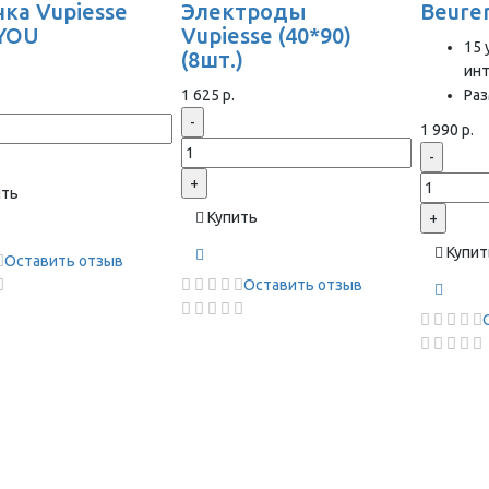
ка Vupiesse
Электроды
Beure
YOU
Vupiesse (40*90)
15 
(8шт.)
ин
1 625 р.
Раз
-
1 990 р.
-
+
ить
Купить
+
Купит
Оставить отзыв
Оставить отзыв