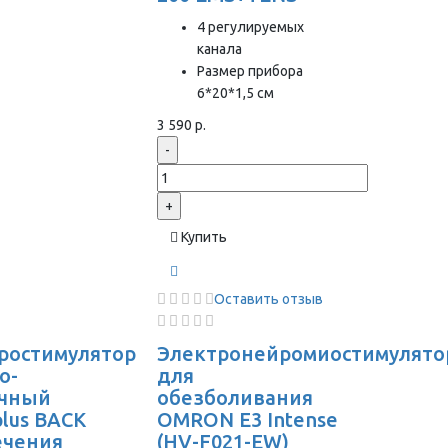
4 регулируемых
канала
Размер прибора
6*20*1,5 см
3 590 р.
-
+
Купить
Оставить отзыв
ростимулятор
Электронейромиостимулято
о-
для
чный
обезболивания
plus BACK
OMRON Е3 Intense
ечения
(HV-F021-EW)