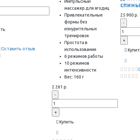
Импульсный
спин
массажер для ягодиц
Привлекательные
25 900 р.
формы без
-
изнурительных
ить
тренировок
+
Простота в
Оставить отзыв
использовании
Купит
6 режимов работы
10 режимов
интенсивности
Вес: 160 г
2 261 р.
-
+
Купить