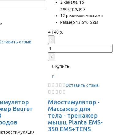
2 канала, 16
электродов
12 режимов массажа
Размер 13,5*6,5 см
ь
4 140 р.
-
Оставить отзыв
+
Купить
Оставить отзыв
имулятор
Миостимулятор -
жер Beurer
Массажер для
8
тела - тренажер
родов
мышц Planta EMS-
350 EMS+TENS
ектростимуляция