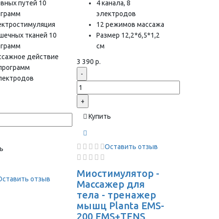
вных путей 10
4 канала, 8
ограмм
электродов
ектростимуляция
12 режимов массажа
шечных тканей 10
Размер 12,2*6,5*1,2
ограмм
см
ссажное действие
3 390 р.
 программ
-
электродов
+
Купить
Оставить отзыв
ь
Миостимулятор -
Оставить отзыв
Массажер для
тела - тренажер
мышц Planta EMS-
200 EMS+TENS