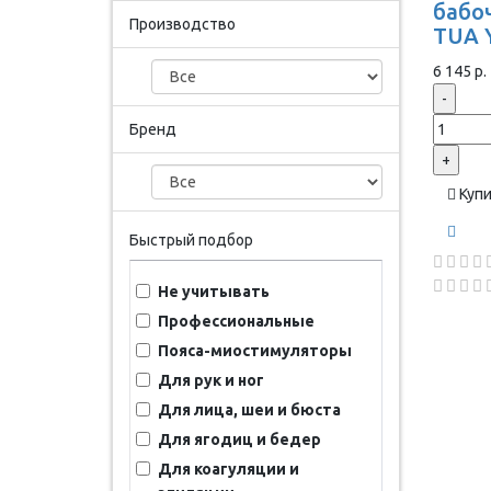
бабоч
Производство
TUA 
6 145 р.
-
Бренд
+
Куп
Быстрый подбор
Не учитывать
Профессиональные
Пояса-миостимуляторы
Для рук и ног
Для лица, шеи и бюста
Для ягодиц и бедер
Для коагуляции и