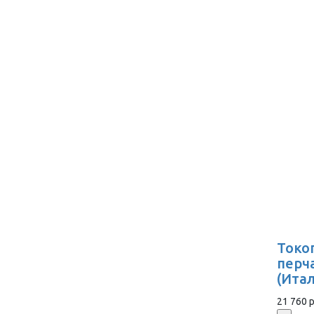
Токо
перч
(Ита
21 760 р