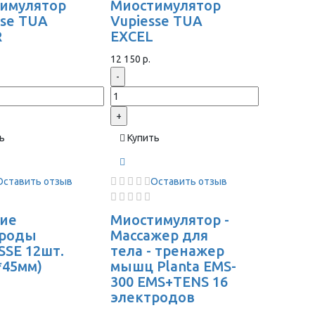
имулятор
Миостимулятор
sse TUA
Vupiesse TUA
R
EXCEL
12 150 р.
-
+
ь
Купить
Оставить отзыв
Оставить отзыв
ие
Миостимулятор -
троды
Массажер для
SSE 12шт.
тела - тренажер
*45мм)
мышц Planta EMS-
300 EMS+TENS 16
электродов