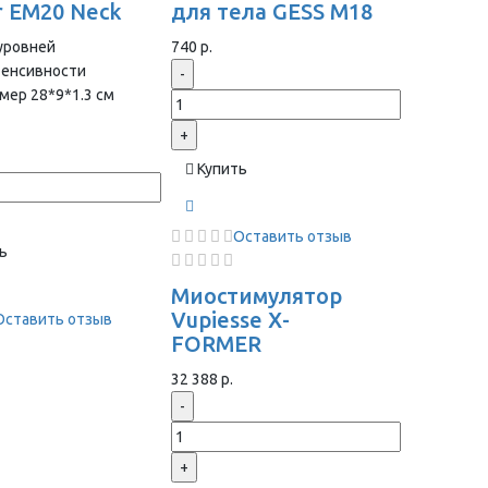
r EM20 Neck
для тела GESS M18
уровней
740 р.
тенсивности
-
мер 28*9*1.3 cм
+
Купить
Оставить отзыв
ь
Миостимулятор
Vupiesse X-
Оставить отзыв
FORMER
32 388 р.
-
+