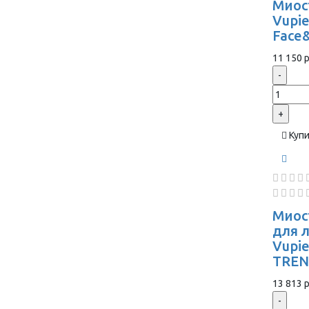
Миос
Vupie
Face
11 150 р
-
+
Куп
Миос
для 
Vupi
TREN
13 813 р
-