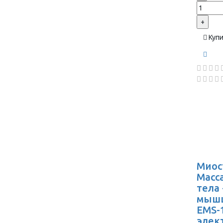
+
Куп
Миос
Масс
тела
мышц
EMS-1
элек