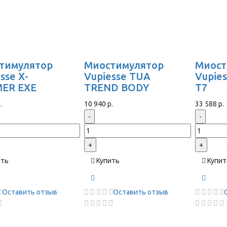
тимулятор
Миостимулятор
Миост
sse X-
Vupiesse TUA
Vupie
ER EXE
TREND BODY
T7
.
10 940 р.
33 588 р.
-
-
+
+
ить
Купить
Купит
Оставить отзыв
Оставить отзыв