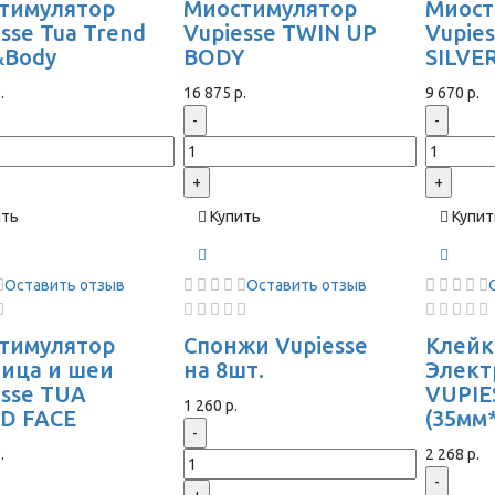
тимулятор
Миостимулятор
Миост
sse Tua Trend
Vupiesse TWIN UP
Vupie
&Body
BODY
SILVE
.
16 875 р.
9 670 р.
-
-
+
+
ить
Купить
Купит
Оставить отзыв
Оставить отзыв
тимулятор
Спонжи Vupiesse
Клейк
лица и шеи
на 8шт.
Элек
esse TUA
VUPIE
1 260 р.
D FACE
(35мм
-
.
2 268 р.
-