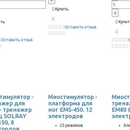
+
Купить
+
ить
Купит
Оставить отзыв
Оставить отзыв
тимулятор -
Миостимулятор -
Миост
ажер для
платформа для
трена
 - тренажер
ног EMS-450. 12
EM80 
 SOLRAY
электродов
элект
50, 8
25 режимов
Эл
тродов