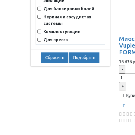
эпиляции
Для блокировки болей
Нервная и сосудистая
системы
Комплектующие
Миос
Для пресса
Vupie
FORM
Сбросить
Подобрать
36 636 р
-
+
Куп