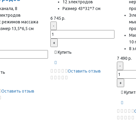
12 электродов
нер
канала, 8
Размер 43*32*7 см
пр
лектродов
Эл
6 745 р.
2 режимов массажа
мы
-
азмер 13,5*6,5 см
пр
Ма
10
+
8 
Купить
7 490 р.
-
Оставить отзыв
ить
+
Оставить отзыв
Купит