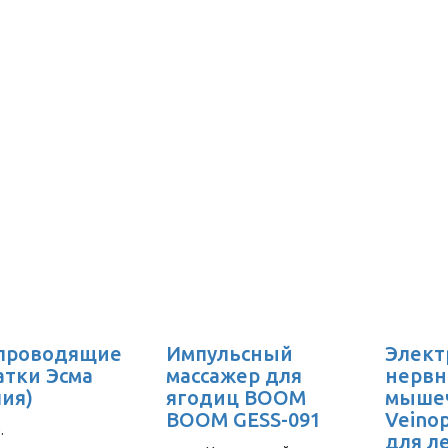
проводящие
Импульсный
Элект
атки Эсма
массажер для
нервн
лия)
ягодиц BOOM
мыше
BOOM GESS-091
Veino
.
для л