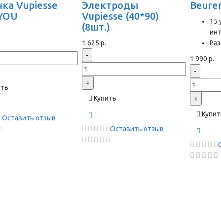
ка Vupiesse
Электроды
Beure
YOU
Vupiesse (40*90)
15 
(8шт.)
ин
1 625 р.
Раз
-
1 990 р.
-
+
ить
Купить
+
Купит
Оставить отзыв
Оставить отзыв