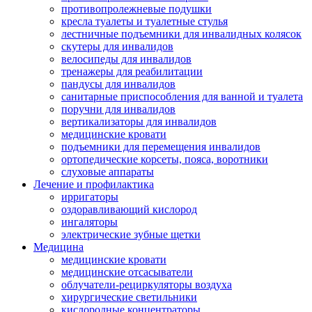
противопролежневые подушки
кресла туалеты и туалетные стулья
лестничные подъемники для инвалидных колясок
скутеры для инвалидов
велосипеды для инвалидов
тренажеры для реабилитации
пандусы для инвалидов
санитарные приспособления для ванной и туалета
поручни для инвалидов
вертикализаторы для инвалидов
медицинские кровати
подъемники для перемещения инвалидов
ортопедические корсеты, пояса, воротники
слуховые аппараты
Лечение и профилактика
ирригаторы
оздоравливающий кислород
ингаляторы
электрические зубные щетки
Медицина
медицинские кровати
медицинские отсасыватели
облучатели-рециркуляторы воздуха
хирургические светильники
кислородные концентраторы