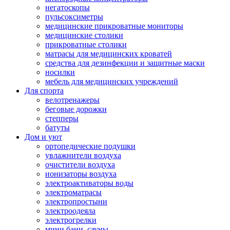
негатоскопы
пульсоксиметры
медицинские прикроватные мониторы
медицинские столики
прикроватные столики
матрасы для медицинских кроватей
средства для дезинфекции и защитные маски
носилки
мебель для медицинских учреждений
Для спорта
велотренажеры
беговые дорожки
степперы
батуты
Дом и уют
ортопедические подушки
увлажнители воздуха
очистители воздуха
ионизаторы воздуха
электроактиваторы воды
электроматрасы
электропростыни
электроодеяла
электрогрелки
мини бани, сауны