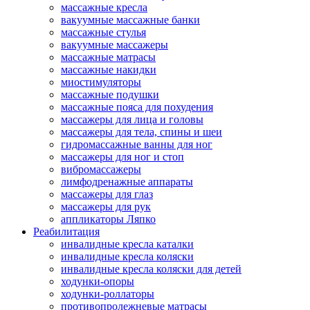
массажные кресла
вакуумные массажные банки
массажные стулья
вакуумные массажеры
массажные матрасы
массажные накидки
миостимуляторы
массажные подушки
массажные пояса для похудения
массажеры для лица и головы
массажеры для тела, спины и шеи
гидромассажные ванны для ног
массажеры для ног и стоп
вибромассажеры
лимфодренажные аппараты
массажеры для глаз
массажеры для рук
аппликаторы Ляпко
Реабилитация
инвалидные кресла каталки
инвалидные кресла коляски
инвалидные кресла коляски для детей
ходунки-опоры
ходунки-роллаторы
противопролежневые матрасы