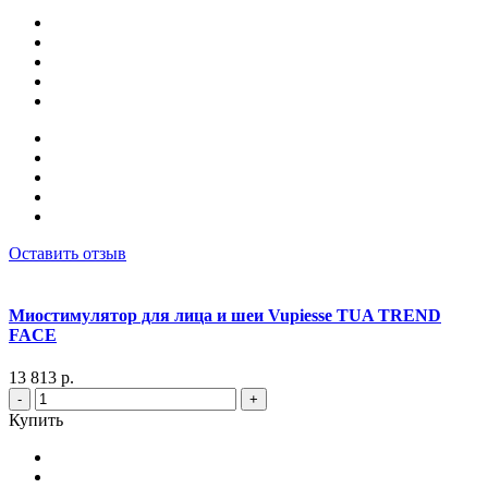
Оставить отзыв
Миостимулятор для лица и шеи Vupiesse TUA TREND
FACE
13 813 р.
-
+
Купить