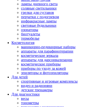
лампы дневного света
соляные светильники
грелки для суставов
перчатки с подогревом
инфракрасные лампы
световые будильники
озонаторы
биотуалеты
термобелье
Косметология
маникюрно-педикюрные наборы
аппараты для парафинотерапии
косметические зеркала
аппараты для дарсонвализации
косметические приборы
приборы по уходу за кожей
эпиляторы и фотоэпиляторы
Для детей
спортивные и игровые комплексы
видео и радионяни
детские тренажеры
Для диагностики
весы
тонометры