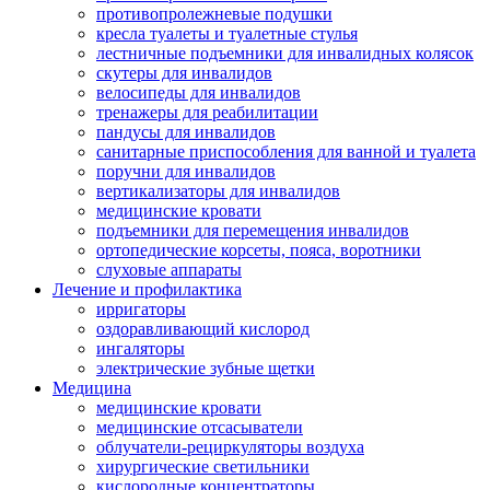
противопролежневые подушки
кресла туалеты и туалетные стулья
лестничные подъемники для инвалидных колясок
скутеры для инвалидов
велосипеды для инвалидов
тренажеры для реабилитации
пандусы для инвалидов
санитарные приспособления для ванной и туалета
поручни для инвалидов
вертикализаторы для инвалидов
медицинские кровати
подъемники для перемещения инвалидов
ортопедические корсеты, пояса, воротники
слуховые аппараты
Лечение и профилактика
ирригаторы
оздоравливающий кислород
ингаляторы
электрические зубные щетки
Медицина
медицинские кровати
медицинские отсасыватели
облучатели-рециркуляторы воздуха
хирургические светильники
кислородные концентраторы