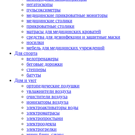
негатоскопы
пульсоксиметры
медицинские прикроватные мониторы
медицинские столики
прикроватные столики
матрасы для медицинских кроватей
средства для дезинфекции и защитные маски
носилки
мебель для медицинских учреждений
Для спорта
велотренажеры
беговые дорожки
степперы
батуты
Дом и уют
ортопедические подушки
увлажнители воздуха
очистители воздуха
ионизаторы воздуха
электроактиваторы воды
электроматрасы
электропростыни
электроодеяла
электрогрелки
мини бани, сауны