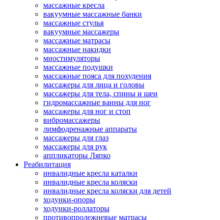
массажные кресла
вакуумные массажные банки
массажные стулья
вакуумные массажеры
массажные матрасы
массажные накидки
миостимуляторы
массажные подушки
массажные пояса для похудения
массажеры для лица и головы
массажеры для тела, спины и шеи
гидромассажные ванны для ног
массажеры для ног и стоп
вибромассажеры
лимфодренажные аппараты
массажеры для глаз
массажеры для рук
аппликаторы Ляпко
Реабилитация
инвалидные кресла каталки
инвалидные кресла коляски
инвалидные кресла коляски для детей
ходунки-опоры
ходунки-роллаторы
противопролежневые матрасы