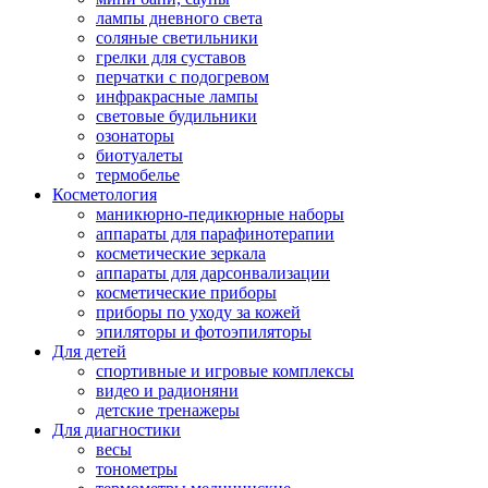
лампы дневного света
соляные светильники
грелки для суставов
перчатки с подогревом
инфракрасные лампы
световые будильники
озонаторы
биотуалеты
термобелье
Косметология
маникюрно-педикюрные наборы
аппараты для парафинотерапии
косметические зеркала
аппараты для дарсонвализации
косметические приборы
приборы по уходу за кожей
эпиляторы и фотоэпиляторы
Для детей
спортивные и игровые комплексы
видео и радионяни
детские тренажеры
Для диагностики
весы
тонометры