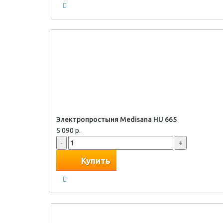
Электропростыня Medisana HU 665
5 090 р.
-
+
Купить