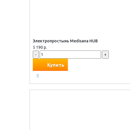
Электропростынь Medisana HUB
5 190 р.
-
+
Купить