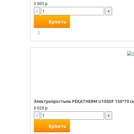
3 005 р.
-
+
Купить
Электропростынь PEKATHERM U105DF 150*70 см
6 020 р.
-
+
Купить