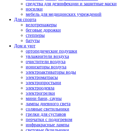
средства для дезинфекции и защитные маски
носилки
мебель для медицинских учреждений
Для спорта
велотренажеры
беговые дорожки
степперы
батуты
Дом и уют
ортопедические подушки
увлажнители воздуха
очистители воздуха
ионизаторы воздуха
электроактиваторы воды
электроматрасы
электропростыни
электроодеяла
электрогрелки
мини бани, сауны
лампы дневного света
соляные светильники
грелки для суставов
перчатки с подогревом
инфракрасные лампы
световые будильники