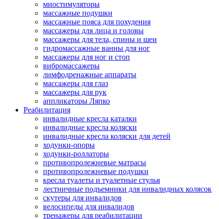
миостимуляторы
массажные подушки
массажные пояса для похудения
массажеры для лица и головы
массажеры для тела, спины и шеи
гидромассажные ванны для ног
массажеры для ног и стоп
вибромассажеры
лимфодренажные аппараты
массажеры для глаз
массажеры для рук
аппликаторы Ляпко
Реабилитация
инвалидные кресла каталки
инвалидные кресла коляски
инвалидные кресла коляски для детей
ходунки-опоры
ходунки-роллаторы
противопролежневые матрасы
противопролежневые подушки
кресла туалеты и туалетные стулья
лестничные подъемники для инвалидных колясок
скутеры для инвалидов
велосипеды для инвалидов
тренажеры для реабилитации