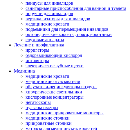
пандусы для инвалидов
санитарные приспособления для ванной и туалета
поручни для инвалидов
вертикализаторы для инвалидов
медицинские кровати
подъемники для перемещения инвалидов
ортопедические корсеты, пояса, воротники
слуховые аппараты
Лечение и профилактика
ирригаторы
оздоравливающий кислород
ингаляторы
электрические зубные щетки
Медицина
медицинские кровати
медицинские отсасыватели
облучатели-рециркуляторы воздуха
хирургические светильники
кислородные концентраторы
негатоскопы
пульсоксиметры
медицинские прикроватные мониторы
медицинские столики
прикроватные столики
матрасы для медицинских кроватей