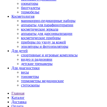
озонаторы
биотуалеты
термобелье
Косметология
маникюрно-педикюрные наборы
аппараты для парафинотерапии
косметические зеркала
аппараты для дарсонвализации
косметические приборы
приборы по уходу за кожей
эпиляторы и фотоэпиляторы
Для детей
спортивные и игровые комплексы
видео и радионяни
детские тренажеры
Для диагностики
весы
тонометры
термометры медицинские
стетоскопы
Главная
Каталог
Доставка
Оплата