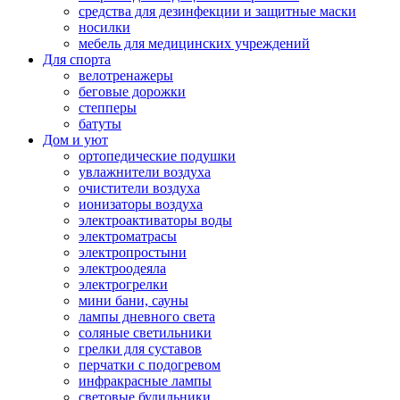
средства для дезинфекции и защитные маски
носилки
мебель для медицинских учреждений
Для спорта
велотренажеры
беговые дорожки
степперы
батуты
Дом и уют
ортопедические подушки
увлажнители воздуха
очистители воздуха
ионизаторы воздуха
электроактиваторы воды
электроматрасы
электропростыни
электроодеяла
электрогрелки
мини бани, сауны
лампы дневного света
соляные светильники
грелки для суставов
перчатки с подогревом
инфракрасные лампы
световые будильники