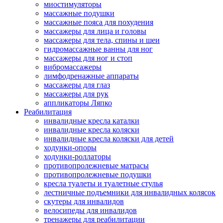
миостимуляторы
массажные подушки
массажные пояса для похудения
массажеры для лица и головы
массажеры для тела, спины и шеи
гидромассажные ванны для ног
массажеры для ног и стоп
вибромассажеры
лимфодренажные аппараты
массажеры для глаз
массажеры для рук
аппликаторы Ляпко
Реабилитация
инвалидные кресла каталки
инвалидные кресла коляски
инвалидные кресла коляски для детей
ходунки-опоры
ходунки-роллаторы
противопролежневые матрасы
противопролежневые подушки
кресла туалеты и туалетные стулья
лестничные подъемники для инвалидных колясок
скутеры для инвалидов
велосипеды для инвалидов
тренажеры для реабилитации