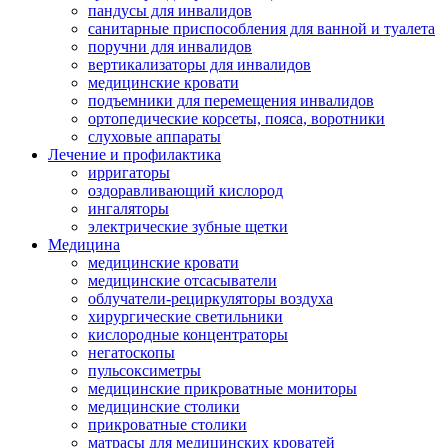
пандусы для инвалидов
санитарные приспособления для ванной и туалета
поручни для инвалидов
вертикализаторы для инвалидов
медицинские кровати
подъемники для перемещения инвалидов
ортопедические корсеты, пояса, воротники
слуховые аппараты
Лечение и профилактика
ирригаторы
оздоравливающий кислород
ингаляторы
электрические зубные щетки
Медицина
медицинские кровати
медицинские отсасыватели
облучатели-рециркуляторы воздуха
хирургические светильники
кислородные концентраторы
негатоскопы
пульсоксиметры
медицинские прикроватные мониторы
медицинские столики
прикроватные столики
матрасы для медицинских кроватей