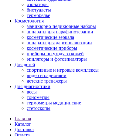
озонаторы
биотуалеты
термобелье
Косметология
маникюрно-педикюрные наборы
аппараты для парафинотерапии
косметические зеркала
аппараты для дарсонвализации
косметические приборы
приборы по уходу за кожей
эпиляторы и фотоэпиляторы
Для детей
спортивные и игровые комплексы
видео и радионяни
детские тренажеры
Для диагностики
весы
тонометры
термометры медицинские
стетоскопы
Главная
Каталог
Доставка
Оплата