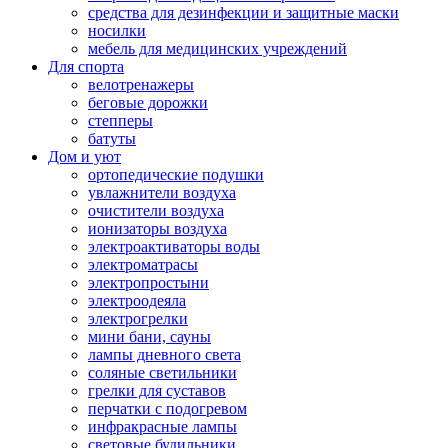
средства для дезинфекции и защитные маски
носилки
мебель для медицинских учреждений
Для спорта
велотренажеры
беговые дорожки
степперы
батуты
Дом и уют
ортопедические подушки
увлажнители воздуха
очистители воздуха
ионизаторы воздуха
электроактиваторы воды
электроматрасы
электропростыни
электроодеяла
электрогрелки
мини бани, сауны
лампы дневного света
соляные светильники
грелки для суставов
перчатки с подогревом
инфракрасные лампы
световые будильники