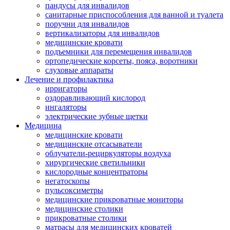
пандусы для инвалидов
санитарные приспособления для ванной и туалета
поручни для инвалидов
вертикализаторы для инвалидов
медицинские кровати
подъемники для перемещения инвалидов
ортопедические корсеты, пояса, воротники
слуховые аппараты
Лечение и профилактика
ирригаторы
оздоравливающий кислород
ингаляторы
электрические зубные щетки
Медицина
медицинские кровати
медицинские отсасыватели
облучатели-рециркуляторы воздуха
хирургические светильники
кислородные концентраторы
негатоскопы
пульсоксиметры
медицинские прикроватные мониторы
медицинские столики
прикроватные столики
матрасы для медицинских кроватей