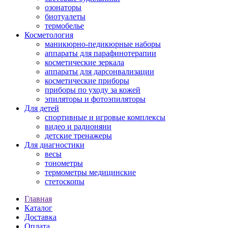
озонаторы
биотуалеты
термобелье
Косметология
маникюрно-педикюрные наборы
аппараты для парафинотерапии
косметические зеркала
аппараты для дарсонвализации
косметические приборы
приборы по уходу за кожей
эпиляторы и фотоэпиляторы
Для детей
спортивные и игровые комплексы
видео и радионяни
детские тренажеры
Для диагностики
весы
тонометры
термометры медицинские
стетоскопы
Главная
Каталог
Доставка
Оплата