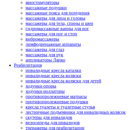
миостимуляторы
массажные подушки
массажные пояса для похудения
массажеры для лица и головы
массажеры для тела, спины и шеи
гидромассажные ванны для ног
массажеры для ног и стоп
вибромассажеры
лимфодренажные аппараты
массажеры для глаз
массажеры для рук
аппликаторы Ляпко
Реабилитация
инвалидные кресла каталки
инвалидные кресла коляски
инвалидные кресла коляски для детей
ходунки-опоры
ходунки-роллаторы
противопролежневые матрасы
противопролежневые подушки
кресла туалеты и туалетные стулья
лестничные подъемники для инвалидных колясок
скутеры для инвалидов
велосипеды для инвалидов
тренажеры для реабилитации