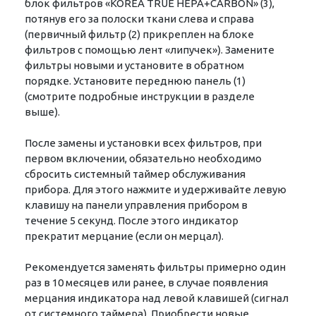
блок фильтров «KOREA TRUE НЕРА+CARBON» (3),
потянув его за полоски ткани слева и справа
(первичный фильтр (2) прикреплен на блоке
фильтров с помощью лент «липучек»). Замените
фильтры новыми и установите в обратном
порядке. Установите переднюю панель (1)
(смотрите подробные инструкции в разделе
выше).
После замены и установки всех фильтров, при
первом включении, обязательно необходимо
сбросить системный таймер обслуживания
прибора. Для этого нажмите и удерживайте левую
клавишу на панели управления прибором в
течение 5 секунд. После этого индикатор
прекратит мерцание (если он мерцал).
Рекомендуется заменять фильтры примерно один
раз в 10 месяцев или ранее, в случае появления
мерцания индикатора над левой клавишей (сигнал
от системного таймера). Приобрести новые