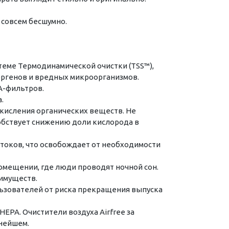
 совсем бесшумно.
теме Термодинамической очистки (TSS™),
ергенов и вредных микроорганизмов.
A-фильтров.
.
кисления органических веществ. Не
обствует снижению доли кислорода в
токов, что освобождает от необходимости
помещении, где люди проводят ночной сон.
еимуществ.
льзователей от риска прекращения выпуска
PA. Очистители воздуха Airfree за
ьнейшем.