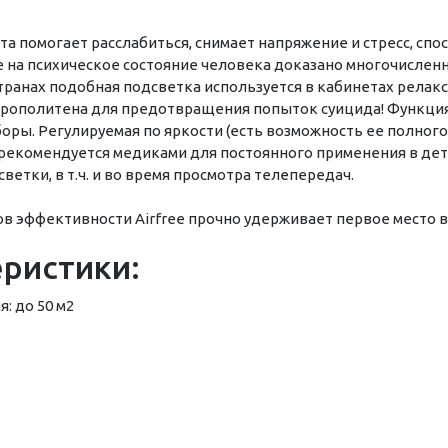
та помогает расслабиться, снимает напряжение и стресс, сп
е на психическое состояние человека доказано многочисле
анах подобная подсветка используется в кабинетах релаксац
трополитена для предотвращения попыток суицида! Функция
ы. Регулируемая по яркости (есть возможность ее полного 
) рекомендуется медиками для постоянного применения в детс
етки, в т.ч. и во время просмотра телепередач.
ов эффективности Airfree прочно удерживает первое место в
еристики:
 до 50 м2