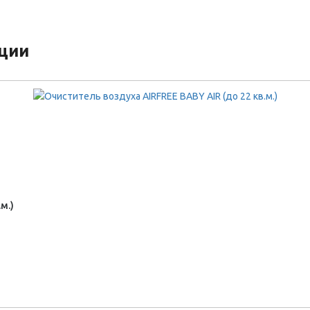
кции
м.)