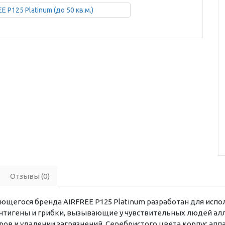
Отзывы (0)
щегося бренда AIRFREE P125 Platinum разработан для испол
нтигены и грибки, вызывающие у чувствительных людей алл
ов и удалении загрязнений. Серебристого цвета корпус аппа