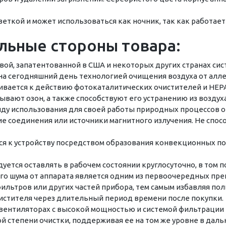
ткой и может использоваться как ночник, так как работает
ьные стороны товара:
вой, запатентованной в США и некоторых других странах сис
на сегодняшний день технологией очищения воздуха от алл
ивается к действию фотокаталитических очистителей и HEP
ывают озон, а также способствуют его устранению из воздуха
ду использования для своей работы природных процессов о
е соединения или источники магнитного излучения. Не спос
ся к устройству посредством образования конвекционных по
дуется оставлять в рабочем состоянии круглосуточно, в том 
его шума от аппарата является одним из первоочередных пр
фильтров или других частей прибора, тем самым избавляя по
истителя через длительный период времени после покупки.
вентиляторах с высокой мощностью и системой фильтрации HE
й степени очистки, поддерживая ее на том же уровне в дал