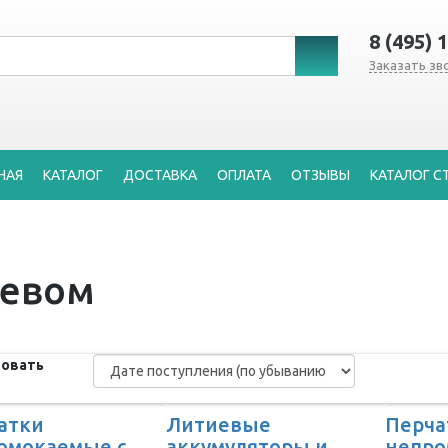
8 (495) 
Заказать зв
НАЯ
КАТАЛОГ
ДОСТАВКА
ОПЛАТА
ОТЗЫВЫ
КАТАЛОГ С
ревом
овать
атки
Литиевые
Перча
омокаемые с
аккумуляторы и
непро