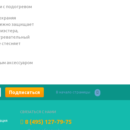
сохраняя
адежно защищает
лиэстера,
агревательный
е стесняет
мым аксессуаром
В начало страницы
СВЯЗАТЬСЯ С НАМИ
8 (495) 127-79-75
ация