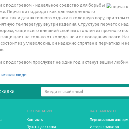
и с подогревом - идеальное средство для борьбы
ами. Перчатки подходят как для ежедневного
ия, так и для активного отдыха в холодную пору, при этом 
иятную температуру внутри изделия. Структура перчаток н
мороза, чаще всего внешний слой изготовлен из прочного по
 защищает не только от холода, но и от попадания влаги. Н
состоит из углеволокна, он надежно спрятан в перчатках и н
е.
и с подогревом прослужат не один год и станут вашим люби
 искали люди
скидки
О КОМПАНИИ
ВАШ АККАУНТ
ка
Контакты
Персональная информ
Пункты доставки
История заказов