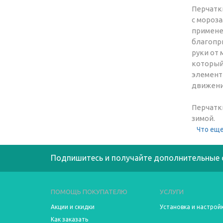
Перчатк
с мороз
применен
благопр
руки от 
который
элемент 
движени
Перчатк
зимой.
Что еще
Подпишитесь и получайте дополнительные 
ПОМОЩЬ ПОКУПАТЕЛЮ
УСЛУГИ
Акции и скидки
Установка и настрой
Как заказать