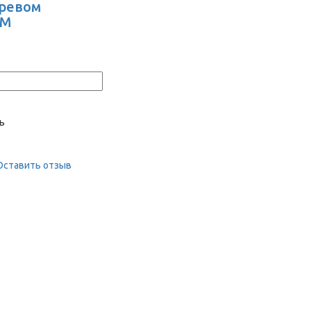
ревом
0M
ь
Оставить отзыв