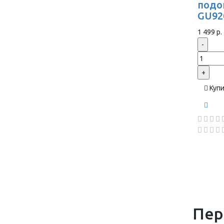
подо
GU92
1 499 р.
-
+
Куп
Пер