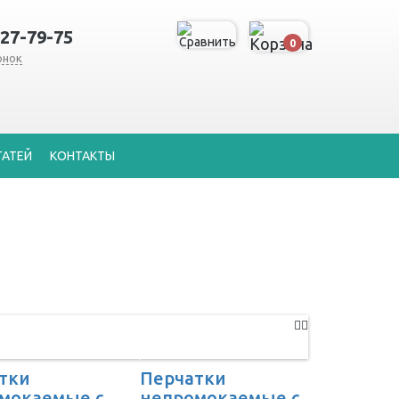
127-79-75
0
онок
ТАТЕЙ
КОНТАКТЫ
тки
Перчатки
мокаемые с
непромокаемые с