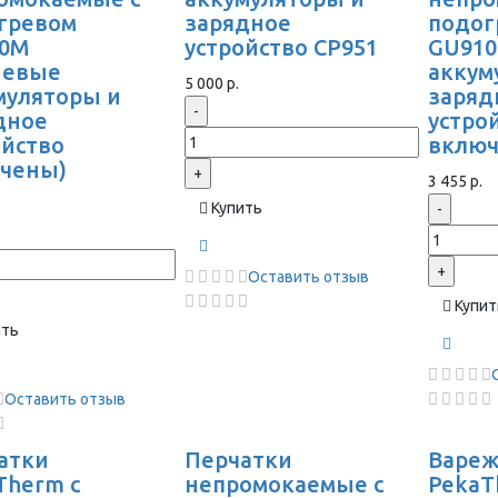
гревом
зарядное
подог
0M
устройство CP951
GU910
иевые
аккум
5 000 р.
муляторы и
заряд
-
дное
устро
ойство
вклю
чены)
+
3 455 р.
Купить
-
+
Оставить отзыв
Купит
ить
Оставить отзыв
атки
Перчатки
Варе
Therm с
непромокаемые с
PekaT