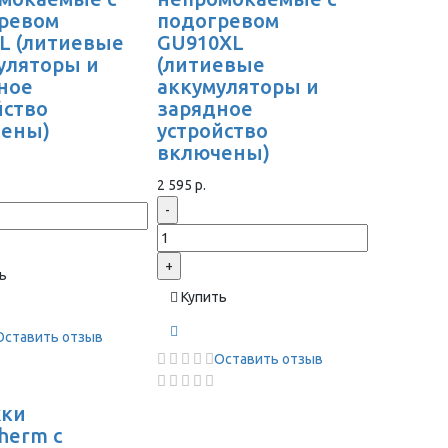
ревом
подогревом
L (литиевые
GU910XL
уляторы и
(литиевые
ное
аккумуляторы и
йство
зарядное
чены)
устройство
включены)
2 595 р.
-
+
ь
Купить
Оставить отзыв
Оставить отзыв
жки
herm с