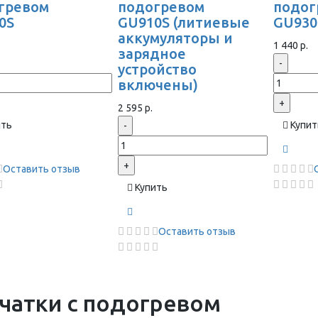
гревом
подогревом
подог
0S
GU910S (литиевые
GU93
аккумуляторы и
1 440 р.
зарядное
-
устройство
включены)
+
2 595 р.
ить
Купит
-
+
Оставить отзыв
Купить
Оставить отзыв
чатки с подогревом