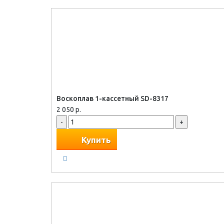
Воскоплав 1-кассетный SD-8317
2 050 р.
-
+
Купить