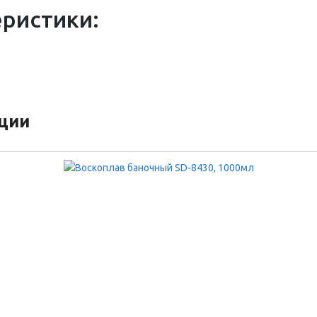
еристики:
кции