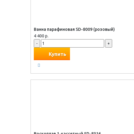
Ванна парафиновая SD-8009 (розовый)
4 400 р.
-
+
Купить
Воскоплав 1-кассетный SD-8316