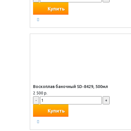
Купить
Воскоплав баночный SD-8429, 500мл
2 500 р.
-
+
Купить