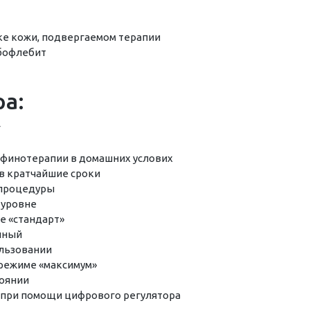
ке кожи, подвергаемом терапии
бофлебит
а:
г
финотерапии в домашних услових
в кратчайшие сроки
 процедуры
 уровне
е «стандарт»
чный
ользовании
 режиме «максимум»
оянии
 при помощи цифрового регулятора