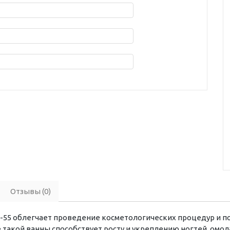
Отзывы (0)
-55 облегчает проведение косметологических процедур и п
 такой ванны способствует росту и укреплению ногтей, омол