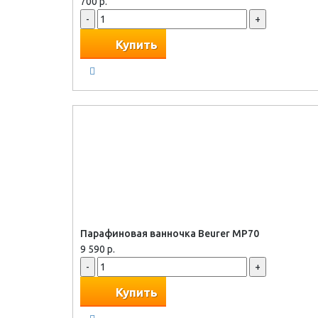
700 р.
-
+
Купить
Парафиновая ванночка Beurer MP70
9 590 р.
-
+
Купить