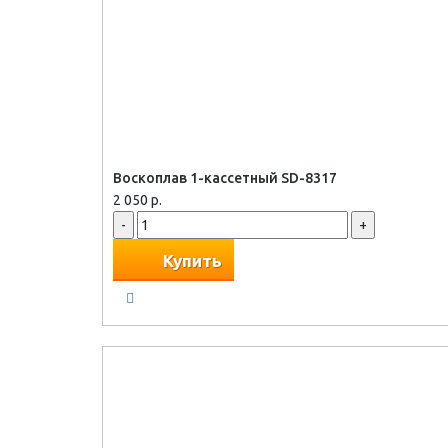
Воскоплав 1-кассетный SD-8317
2 050 р.
-
+
Купить