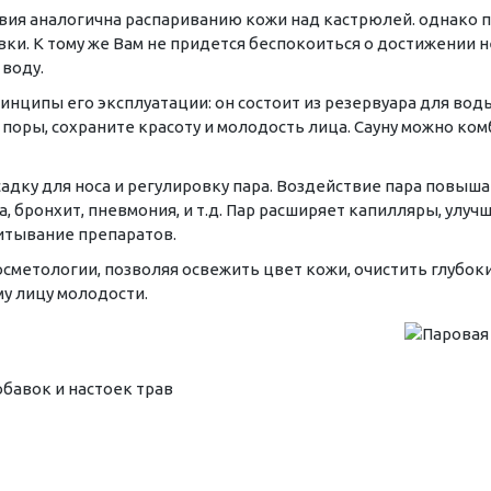
вия аналогична распариванию кожи над кастрюлей. однако пол
и. К тому же Вам не придется беспокоиться о достижении н
 воду.
ципы его эксплуатации: он состоит из резервуара для воды 
 поры, сохраните красоту и молодость лица. Сауну можно ко
асадку для носа и регулировку пара. Воздействие пара повы
а, бронхит, пневмония, и т.д. Пар расширяет капилляры, улу
питывание препаратов.
сметологии, позволяя освежить цвет кожи, очистить глубокие
у лицу молодости.
бавок и настоек трав