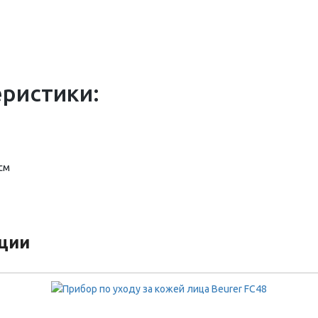
еристики:
см
кции