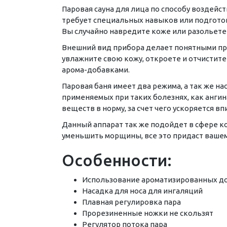
Паровая сауна для лица по способу воздейст
требует специальных навыков или подготовк
Вы случайно навредите коже или разольете
Внешний вид прибора делает понятными прин
увлажните свою кожу, откроете и отчистите
арома-добавками.
Паровая баня имеет два режима, а так же н
применяемых при таких болезнях, как ангин
веществ в норму, за счет чего ускоряется в
Данный аппарат так же подойдет в сфере ко
уменьшить морщины, все это придаст вашем
Особенности:
Использование ароматизированных до
Насадка для носа для ингаляций
Плавная регулировка пара
Прорезиненные ножки не скользят
Регулятор потока пара