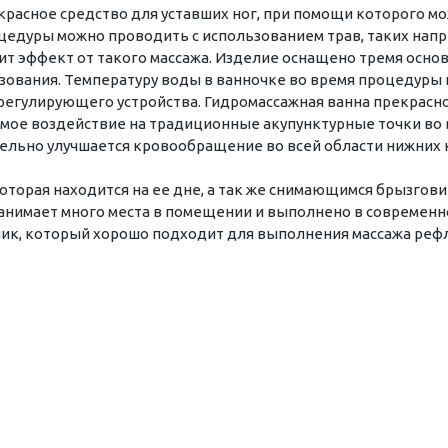
екрасное средство для уставших ног, при помощи которого 
цедуры можно проводить с использованием трав, таких напри
шит эффект от такого массажа. Изделие оснащено тремя осн
зования. Температуру воды в ванночке во время процедуры
регулирующего устройства. Гидромассажная ванна прекрасн
ямое воздействие на традиционные акупунктурные точки во 
ительно улучшается кровообращение во всей области нижних 
оторая находится на ее дне, а так же снимающимся брызгов
занимает много места в помещении и выполнено в современ
ик, который хорошо подходит для выполнения массажа рефл