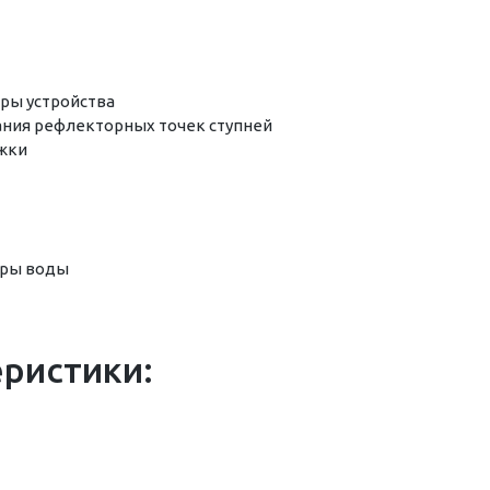
ры устройства
ния рефлекторных точек ступней
ожки
уры воды
еристики: