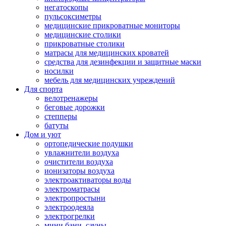
негатоскопы
пульсоксиметры
медицинские прикроватные мониторы
медицинские столики
прикроватные столики
матрасы для медицинских кроватей
средства для дезинфекции и защитные маски
носилки
мебель для медицинских учреждений
Для спорта
велотренажеры
беговые дорожки
степперы
батуты
Дом и уют
ортопедические подушки
увлажнители воздуха
очистители воздуха
ионизаторы воздуха
электроактиваторы воды
электроматрасы
электропростыни
электроодеяла
электрогрелки
мини бани, сауны