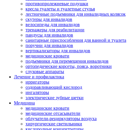
противопролежневые подушки
кресла туалеты и туалетные стулья
лестничные подъемники для инвалидных колясок
скутеры для инвалидов
велосипеды для инвалидов
тренажеры для реабилитации
пандусы для инвалидов
санитарные приспособления для ванной и туалета
поручни для инвалидов
вертикализаторы для инвалидов
медицинские кровати
подъемники для перемещения инвалидов
ортопедические корсеты, пояса, воротники
слуховые аппараты
Лечение и профилактика
ирригаторы
оздоравливающий кислород
ингаляторы
электрические зубные щетки
Медицина
медицинские кровати
медицинские отсасыватели
облучатели-рециркуляторы воздуха
хирургические светильники
кислородные концентраторы