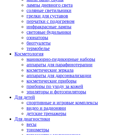
лампы дневного света
соляные светильники
грелки для суставов
перчатки с подогревом
инфракрасные лампы
световые будильники
озонаторы
биотуалеты
термобелье
Косметология
маникюрно-педикюрные наборы
аппараты для парафинотерапии
косметические зеркала
аппараты для дарсонвализации
косметические приборы
приборы по уходу за кожей
эпиляторы и фотоэпиляторы
Для детей
спортивные и игровые комплексы
видео и радионяни
детские тренажеры
Для диагностики
весы
тонометры