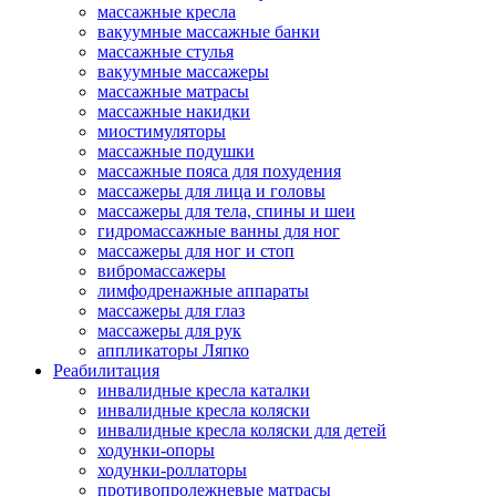
массажные кресла
вакуумные массажные банки
массажные стулья
вакуумные массажеры
массажные матрасы
массажные накидки
миостимуляторы
массажные подушки
массажные пояса для похудения
массажеры для лица и головы
массажеры для тела, спины и шеи
гидромассажные ванны для ног
массажеры для ног и стоп
вибромассажеры
лимфодренажные аппараты
массажеры для глаз
массажеры для рук
аппликаторы Ляпко
Реабилитация
инвалидные кресла каталки
инвалидные кресла коляски
инвалидные кресла коляски для детей
ходунки-опоры
ходунки-роллаторы
противопролежневые матрасы