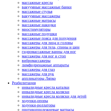
массажные кресла
вакуумные массажные банки
массажные стулья
вакуумные массажеры
массажные матрасы
массажные накидки
миостимуляторы
массажные подушки
массажные пояса для похудения
массажеры для лица и головы
массажеры для тела, спины и шеи
гидромассажные ванны для ног
массажеры для ног и стоп
вибромассажеры
лимфодренажные аппараты
массажеры для глаз
массажеры для рук
аппликаторы Ляпко
Реабилитация
инвалидные кресла каталки
инвалидные кресла коляски
инвалидные кресла коляски для детей
ходунки-опоры
ходунки-роллаторы
противопролежневые матрасы