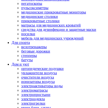
негатоскопы
пульсоксиметры
медицинские прикроватные мониторы
медицинские столики
прикроватные столики
матрасы для медицинских кроватей
средства для дезинфекции и защитные маски
носилки
мебель для медицинских учреждений
Для спорта
велотренажеры
беговые дорожки
степперы
батуты
Дом и уют
ортопедические подушки
увлажнители воздуха
очистители воздуха
ионизаторы воздуха
электроактиваторы воды
электроматрасы
электропростыни
электроодеяла
электрогрелки
мини бани, сауны