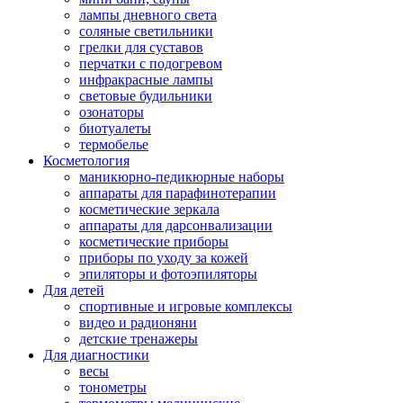
лампы дневного света
соляные светильники
грелки для суставов
перчатки с подогревом
инфракрасные лампы
световые будильники
озонаторы
биотуалеты
термобелье
Косметология
маникюрно-педикюрные наборы
аппараты для парафинотерапии
косметические зеркала
аппараты для дарсонвализации
косметические приборы
приборы по уходу за кожей
эпиляторы и фотоэпиляторы
Для детей
спортивные и игровые комплексы
видео и радионяни
детские тренажеры
Для диагностики
весы
тонометры