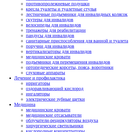
противопролежневые подушки
кресла туалеты и туалетные стулья
лестничные подъемники для инвалидных колясок
скутеры для инвалидов
велосипеды для инвалидов
тренажеры для реабилитации
пандусы для инвалидов
санитарные приспособления для ванной и туалета
поручни для инвалидов
вертикализаторы для инвалидов
медицинские кровати
подъемники для перемещения инвалидов
ортопедические корсеты, пояса, воротники
слуховые аппараты
Лечение и профилактика
ирригаторы
оздоравливающий кислород
ингаляторы
электрические зубные щетки
Медицина
медицинские кровати
медицинские отсасыватели
облучатели-рециркуляторы воздуха
хирургические светильники
кислородные концентраторы