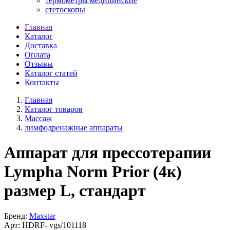
термометры медицинские
стетоскопы
Главная
Каталог
Доставка
Оплата
Отзывы
Каталог статей
Контакты
Главная
Каталог товаров
Массаж
лимфодренажные аппараты
Аппарат для прессотерапии
Lympha Norm Prior (4к)
размер L, стандарт
Бренд:
Maxstar
Арт:
HDRF-
vgs/101118