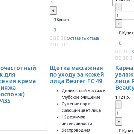
-
+
Купить
+
Купит
Оставить отзыв
очастотный
Щетка массажная
Карм
ж для
по уходу за кожей
увлаж
сения крема
лица Beurer FC 49
лица 
кияжа
Beaut
Деликатный массаж и
роспонж)
глубокое очищение
1 121 р.
M35
Сужение пор и
-
сияющий цвет лица
15 режимов
+
интенсивности
Беспроводная
Купит