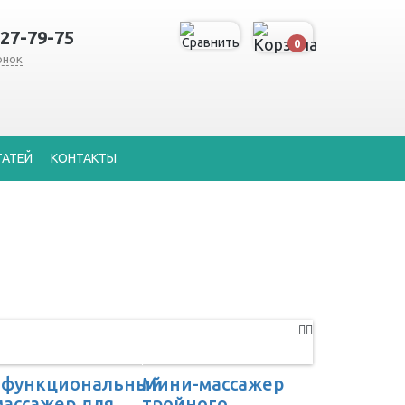
127-79-75
0
онок
ТАТЕЙ
КОНТАКТЫ
офункциональный
Мини-массажер
ассажер для
тройного