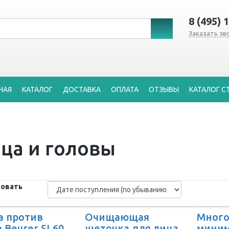
8 (495) 
Заказать зв
НАЯ
КАТАЛОГ
ДОСТАВКА
ОПЛАТА
ОТЗЫВЫ
КАТАЛОГ С
ца и головы
овать
а против
Очищающая
Мног
 Beurer SL60
щеточка для лица
миним