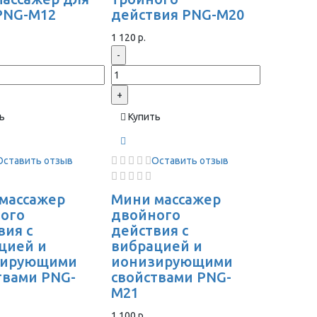
PNG-M12
действия PNG-M20
1 120 р.
-
+
ь
Купить
Оставить отзыв
Оставить отзыв
массажер
Мини массажер
ого
двойного
вия с
действия с
цией и
вибрацией и
зирующими
ионизирующими
твами PNG-
свойствами PNG-
M21
1 100 р.