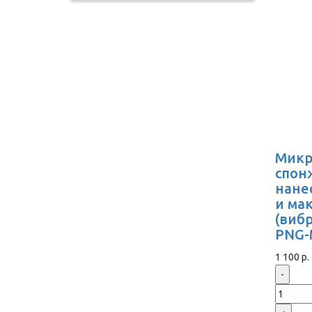
Микр
спон
нане
и ма
(виб
PNG-
1 100 р.
-