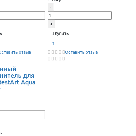
-
+
ь
Купить
Оставить отзыв
Оставить отзыв
анный
нитель для
RestArt Aqua
y
ь