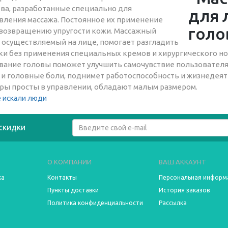
тва, разработанные специально для
вления массажа. Постоянное их применение
 возвращению упругости кожи. Массажный
, осуществляемый на лице, помогает разгладить
и без применения специальных кремов и хирургического но
вание головы поможет улучшить самочувствие пользователя,
 и головные боли, поднимет работоспособность и жизнедеят
ры просты в управлении, обладают малым размером.
 искали люди
скидки
О КОМПАНИИ
ВАШ АККАУНТ
ка
Контакты
Персональная информ
Пункты доставки
История заказов
Политика конфиденциальности
Рассылка