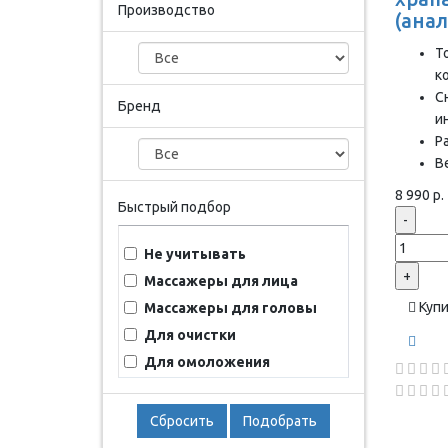
Производство
(анал
Т
к
С
Бренд
и
Р
Ве
8 990 р.
Быстрый подбор
-
Не учитывать
+
Массажеры для лица
Куп
Массажеры для головы
Для очистки
Для омоложения
Сбросить
Подобрать