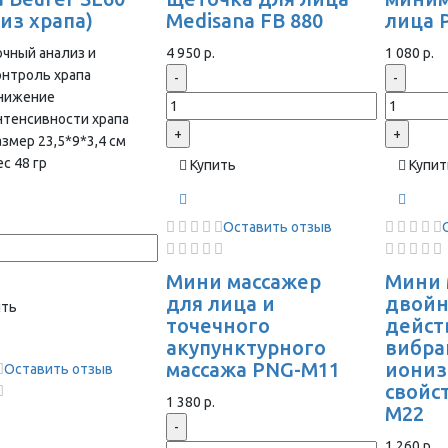
из храпа)
Medisana FB 880
лица 
очный анализ и
4 950 р.
1 080 р.
онтроль храпа
-
-
нижение
нтенсивности храпа
+
+
азмер 23,5*9*3,4 см
с 48 гр
Купить
Купит
Оставить отзыв
Мини массажер
Мини 
для лица и
двойн
ить
точечного
дейст
акупунктурного
вибра
массажа PNG-M11
иони
Оставить отзыв
свойс
1 380 р.
M22
-
1 260 р.