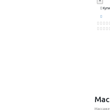
+
Куп
Мас
Массаже