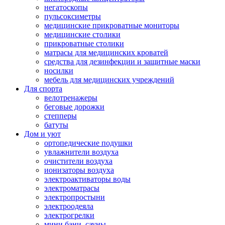
негатоскопы
пульсоксиметры
медицинские прикроватные мониторы
медицинские столики
прикроватные столики
матрасы для медицинских кроватей
средства для дезинфекции и защитные маски
носилки
мебель для медицинских учреждений
Для спорта
велотренажеры
беговые дорожки
степперы
батуты
Дом и уют
ортопедические подушки
увлажнители воздуха
очистители воздуха
ионизаторы воздуха
электроактиваторы воды
электроматрасы
электропростыни
электроодеяла
электрогрелки
мини бани, сауны