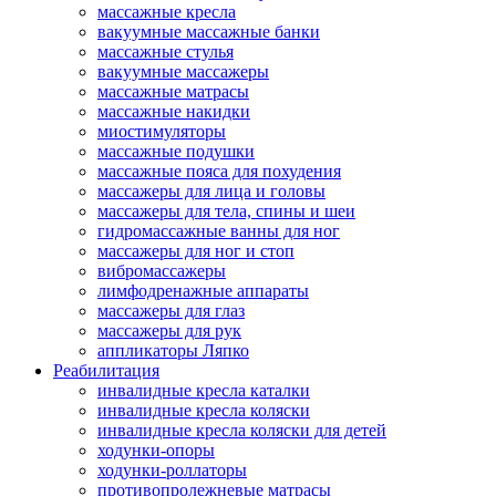
массажные кресла
вакуумные массажные банки
массажные стулья
вакуумные массажеры
массажные матрасы
массажные накидки
миостимуляторы
массажные подушки
массажные пояса для похудения
массажеры для лица и головы
массажеры для тела, спины и шеи
гидромассажные ванны для ног
массажеры для ног и стоп
вибромассажеры
лимфодренажные аппараты
массажеры для глаз
массажеры для рук
аппликаторы Ляпко
Реабилитация
инвалидные кресла каталки
инвалидные кресла коляски
инвалидные кресла коляски для детей
ходунки-опоры
ходунки-роллаторы
противопролежневые матрасы