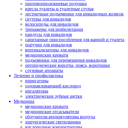
противопролежневые подушки
кресла туалеты и туалетные стулья
лестничные подъемники для инвалидных колясок
скутеры для инвалидов
велосипеды для инвалидов
тренажеры для реабилитации
пандусы для инвалидов
санитарные приспособления для ванной и туалета
поручни для инвалидов
вертикализаторы для инвалидов
медицинские кровати
подъемники для перемещения инвалидов
ортопедические корсеты, пояса, воротники
слуховые аппараты
Лечение и профилактика
ирригаторы
оздоравливающий кислород
ингаляторы
электрические зубные щетки
Медицина
медицинские кровати
медицинские отсасыватели
облучатели-рециркуляторы воздуха
хирургические светильники
кислородные концентраторы