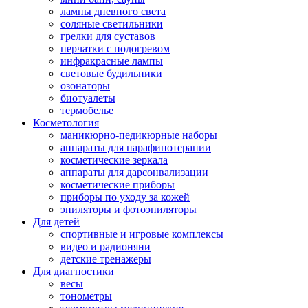
лампы дневного света
соляные светильники
грелки для суставов
перчатки с подогревом
инфракрасные лампы
световые будильники
озонаторы
биотуалеты
термобелье
Косметология
маникюрно-педикюрные наборы
аппараты для парафинотерапии
косметические зеркала
аппараты для дарсонвализации
косметические приборы
приборы по уходу за кожей
эпиляторы и фотоэпиляторы
Для детей
спортивные и игровые комплексы
видео и радионяни
детские тренажеры
Для диагностики
весы
тонометры