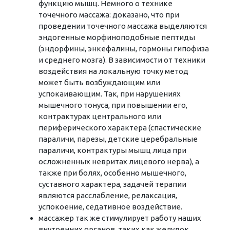
функцию мышц. Немного о технике
точечного массажа: доказано, что при
проведении точечного массажа выделяются
эндогенные морфиноподобные пептиды
(эндорфины, энкефалины, гормоны гипофиза
и среднего мозга). В зависимости от техники
воздействия на локальную точку метод
может быть возбуждающим или
успокаивающим. Так, при нарушениях
мышечного тонуса, при повышении его,
контрактурах центрального или
периферического характера (спастические
параличи, парезы, детские церебральные
параличи, контрактуры мышц лица при
осложненных невритах лицевого нерва), а
также при болях, особенно мышечного,
суставного характера, задачей терапии
являются расслабление, релаксация,
успокоение, седативное воздействие.
массажер так же стимулирует работу наших
внутренних органов, таких как желудок,