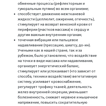
обменные процессы (рефлекторным и
гуморальным путями) во всем организме;
способствует движению межтканевой
жидкости (целлюлит, ожирение, отечность),
стимулирует на возврат венозной крови от
периферии (участков массажа) к сердцу и
другим важным внутренним органам;
точечная вибрация или пальцевое
надавливание (прессацию, шиатсу, до-ин).
Учеными как в нашей стране, так и за
рубежом, было установлено, что воздействие
на точки в виде массажа или надавливания,
организует энергетический баланс,
стимулирует или успокаивает (что зависит от
способа, техники воздействия) вегетативную
систему, усиливает кровоснабжение,
регулирует трофику тканей, деятельность
желез внутренней секреции, уменьшает
болезненность, снижает нервное и мышечное
напряжение, повысить сократительную