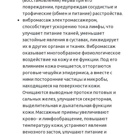
(восстановления) нерва при его
повреждении, предупреждая сосудистые и
трофические (обмен и питание) расстройства.
вибромассаж электромассажером,
способствует ускорению тока лимфы, что
улучшает питание тканей, уменьшает
застойные явления в суставах, ликвидирует
их в других органах и тканях. Вибромассаж
оказывает многообразное физиологическое
воздействие на кожу и ее функции. Под его
влиянием кожа очищается, отторгаются
роговые чешуйки эпидермиса, а вместе с
ними посторонние частицы и микробы,
находящиеся на поверхности кожи.
Очищаются выводные протоки потовых и
сальных желез, улучшается секреторная,
выделительная и дыхательная функции
кожи. Массажные приемы увеличивают
крово- и лимфообращение, повышают
температуру кожи, устраняют явления
венозного застоя, улучшают питание и