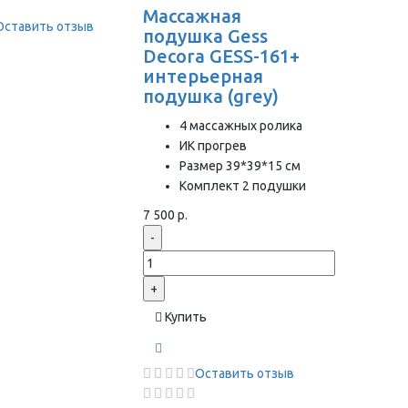
Массажная
Оставить отзыв
подушка Gess
Decora GESS-161+
интерьерная
подушка (grey)
4 массажных ролика
ИК прогрев
Размер 39*39*15 см
Комплект 2 подушки
7 500 р.
-
+
Купить
Оставить отзыв