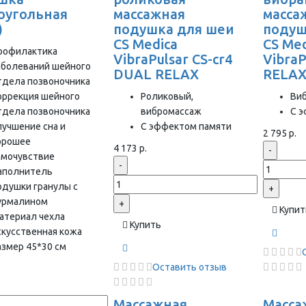
оугольная
массажная
масса
)
подушка для шеи
подуш
CS Medica
CS Med
рофилактика
VibraPulsar CS-cr4
VibraP
аболеваний шейного
DUAL RELAX
RELA
тдела позвоночника
оррекция шейного
Роликовый,
Ви
тдела позвоночника
вибромассаж
С 
лучшение сна и
С эффектом памяти
2 795 р.
орошее
4 173 р.
-
амочувствие
-
аполнитель
одушки гранулы с
+
урмалином
+
Купит
атериал чехла
Купить
скусственная кожа
азмер 45*30 см
Оставить отзыв
Массажная
Масса