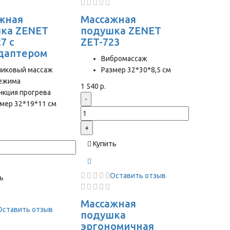
жная
Массажная
ка ZENET
подушка ZENET
7 с
ZET-723
даптером
Вибромассаж
ликовый массаж
Размер 32*30*8,5 см
режима
1 540 р.
нкция прогрева
-
мер 32*19*11 см
+
Купить
Оставить отзыв
ь
Массажная
Оставить отзыв
подушка
эргономичная