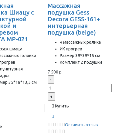
жная
Массажная
ка Шиацу с
подушка Gess
нктурной
Decora GESS-161+
кой и
интерьерная
ревом
подушка (beige)
A MP-021
4 массажных ролика
ссаж шиацу
ИК прогрев
ассажных головки
Размер 39*39*15 см
прогрев
Комплект 2 подушки
пунктурная
7 500 р.
кидка
-
мер 35*18*13,5 см
+
Купить
Оставить отзыв
ь