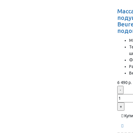
Масс
поду
Beure
подо
М
Т
ш
Ф
Р
Ве
6 490 р.
-
+
Куп