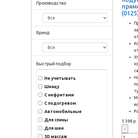
Производство
прям
(0125
П
з
Бренд
о
К
о
У
Быстрый подбор
х
с
Н
Не учитывать
п
Шиацу
т
С нефритами
М
С подогревом
и
Р
Автомобильные
Для спины
5 398 р.
Для шеи
-
3D массаж