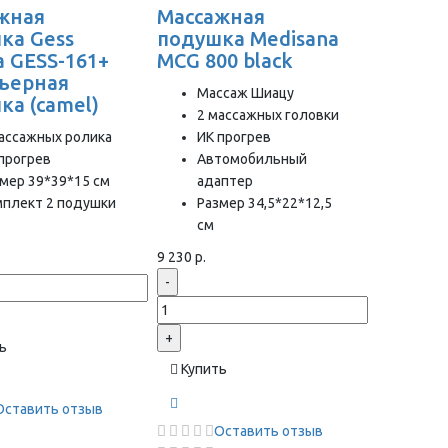
жная
Массажная
ка Gess
подушка Medisana
a GESS-161+
MCG 800 black
ьерная
Массаж Шиацу
ка (camel)
2 массажных головки
ассажных ролика
ИК прогрев
прогрев
Автомобильный
мер 39*39*15 см
адаптер
мплект 2 подушки
Размер 34,5*22*12,5
см
9 230 р.
-
+
ь
Купить
Оставить отзыв
Оставить отзыв