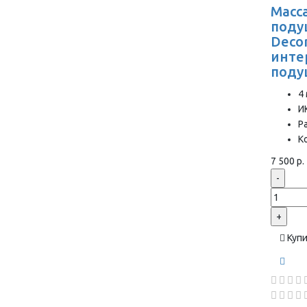
Масс
поду
Deco
инте
подуш
4
И
Р
К
7 500 р.
-
+
Куп