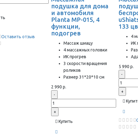
подушка для дома
поду
и автомобиля
беспр
ить
Planta MP-015, 4
uShiat
функции,
133 ц
подогрев
4 м
Оставить отзыв
Массаж шиацу
ИК 
4 массажных головки
Раз
ИК прогрев
Ада
3 скорости вращения
5 990 р.
роликов
-
Размер 31*20*10 см
2 990 р.
+
-
Купит
+
Купить