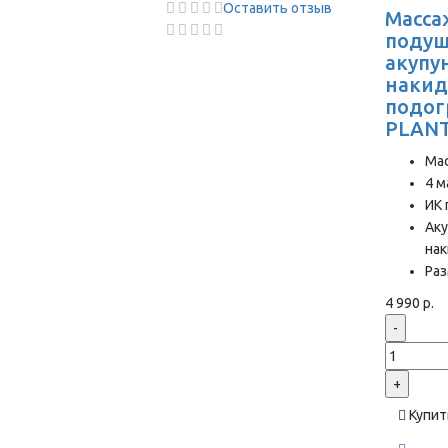
Оставить отзыв
Масса
подуш
акупу
накид
подог
PLANT
Ма
4 м
ИК 
Аку
на
Раз
4 990 р.
-
+
Купит