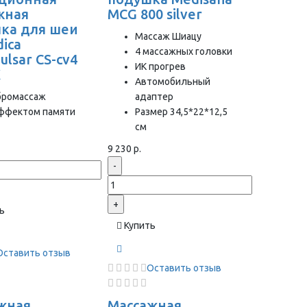
жная
MCG 800 silver
ка для шеи
Массаж Шиацу
ica
4 массажных головки
ulsar CS-cv4
ИК прогрев
X
Автомобильный
бромассаж
адаптер
эффектом памяти
Размер 34,5*22*12,5
см
9 230 р.
-
+
ь
Купить
Оставить отзыв
Оставить отзыв
жная
Массажная