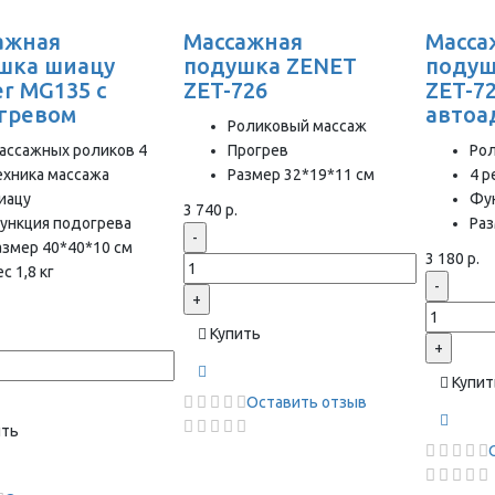
ажная
Массажная
Масса
шка шиацу
подушка ZENET
подуш
r MG135 с
ZET-726
ZET-72
гревом
автоа
Роликовый массаж
ассажных роликов 4
Прогрев
Ро
ехника массажа
Размер 32*19*11 см
4 
иацу
Фу
3 740 р.
ункция подогрева
Раз
-
азмер 40*40*10 см
3 180 р.
с 1,8 кг
-
+
Купить
+
Купит
Оставить отзыв
ить