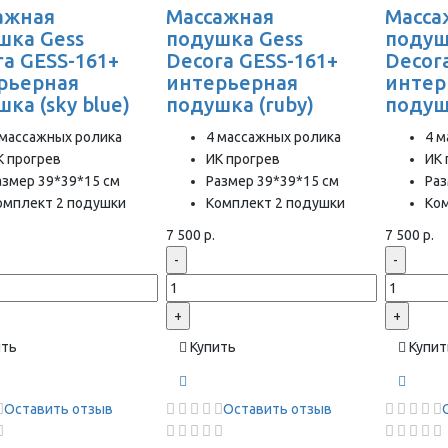
ажная
Массажная
Масса
шка Gess
подушка Gess
подуш
ra GESS-161+
Decora GESS-161+
Decor
рьерная
интерьерная
интер
ка (sky blue)
подушка (ruby)
подуш
 массажных ролика
4 массажных ролика
4 м
К прогрев
ИК прогрев
ИК 
азмер 39*39*15 см
Размер 39*39*15 см
Раз
омплект 2 подушки
Комплект 2 подушки
Ко
7 500 р.
7 500 р.
-
-
+
+
ить
Купить
Купит
Оставить отзыв
Оставить отзыв