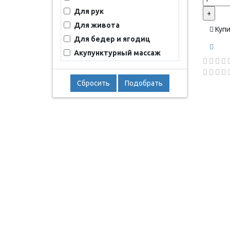
Для рук
+
Для живота
Куп
Для бедер и ягодиц
Акупунктурный массаж
Сбросить
Подобрать