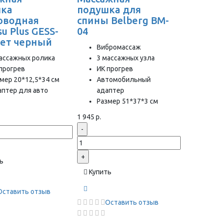
шка
подушка для
оводная
спины Belberg BM-
su Plus GESS-
04
вет черный
Вибромассаж
ассажных ролика
3 массажных узла
прогрев
ИК прогрев
мер 20*12,5*34 см
Автомобильный
птер для авто
адаптер
Размер 51*37*3 см
1 945 р.
-
+
ь
Купить
Оставить отзыв
Оставить отзыв