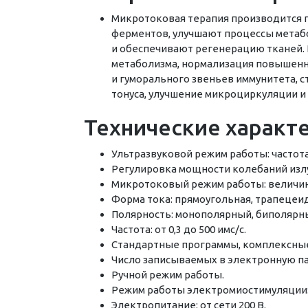
Микротоковая терапия производится 
ферментов, улучшают процессы метабо
и обеспечивают регенерацию тканей. 
метаболизма, нормализация повышенно
и гуморального звеньев иммунитета, 
тонуса, улучшение микроциркуляции и
Технические характ
Ультразвуковой режим работы: частота 
Регулировка мощности колебаний изл
Микротоковый режим работы: величина
Форма тока: прямоугольная, трапецеид
Полярность: монополярный, биполярн
Частота: от 0,3 до 500 имс/с.
Стандартные программы, комплексны
Число записываемых в электронную па
Ручной режим работы.
Режим работы электромиостимуляции: 
Электропитание: от сети 200 В.