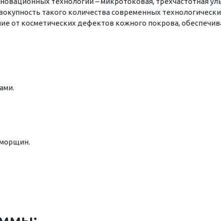
нновационных технологий – микротоковая, трехчастотная уль
вокупность такого количества современных технологически
ие от косметических дефектов кожного покрова, обеспечи
ами.
 морщин.
аммы: