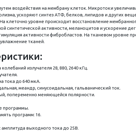
путем воздействия на мембрану клеток. Микротоки увеличи
лизма, ускоряют синтез АТФ, белков, липидов и других ве
На клеточно уровне происходит восстановление мембранно
й синтетической активности, меланоцитов и ускорение дег
стимуляция активности фибробластов. На тканевом уровне 
 увлажнение тканей.
еристики:
колебаний излучателя 28, 880, 2640 кГц.
учателя.
 тока до 640 мкА.
альная, меандр, синусоидальная, гальванический ток.
ый, попеременно меняющейся полярности.
е программы.
мять программ: 16.
амплитуда выходного тока до 25В.