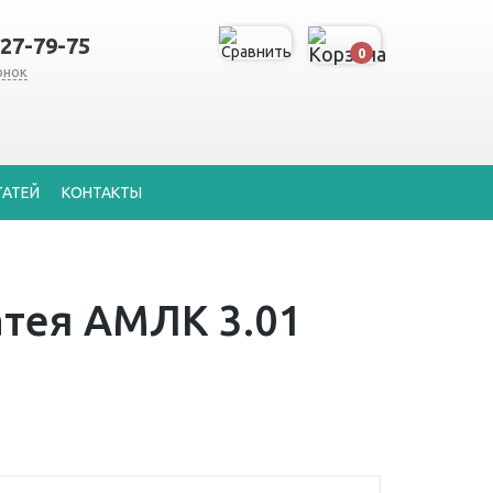
127-79-75
0
онок
ТАТЕЙ
КОНТАКТЫ
атея АМЛК 3.01