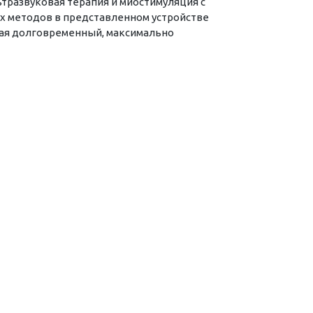
тразвуковая терапия и миостимуляция с
х методов в представленном устройстве
вая долговременный, максимально