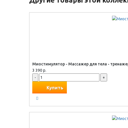
Другие товары этой колле
Миостимулятор - Массажер для тела - тренаж
3 390 р.
-
+
Купить