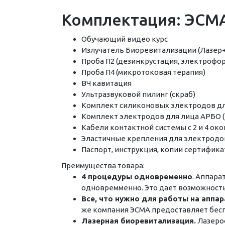
Комплектация: ЭСМА
Обучающий видео курс
Излучатель Биоревитализации (Лазер
Проба П2 (дезинкрустация, электрофо
Проба П4 (микротоковая терапия)
ВЧ кавитация
Ультразвуковой пилинг (скраб)
Комплект силиконовых электродов для 
Комплект электродов для лица АРБО (Г
Кабели контактной системы с 2 и 4 око
Эластичные крепления для электродов:
Паспорт, инструкция, копии сертифика
Преимущества товара:
4 процедуры одновременно
. Аппара
одновремменно. Это дает возможность 
Все, что нужно для работы на аппар
же компания ЭСМА предоставляет беспла
Лазерная биоревитализация.
Лазероф