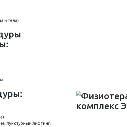
а и тела)
дуры
ы:
ры
дуры:
а)
ез, пунктурный лифтинг,