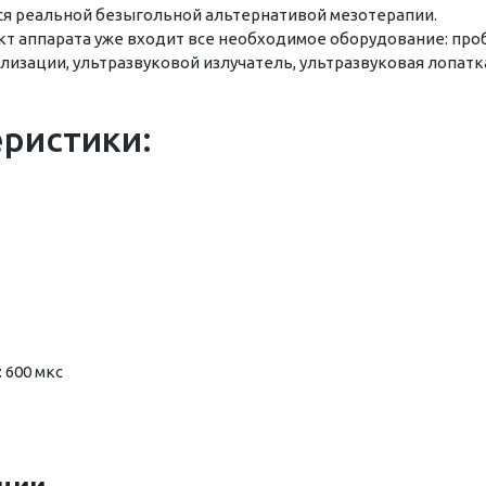
ся реальной безыгольной альтернативой мезотерапии.
т аппарата уже входит все необходимое оборудование: проб
ализации, ультразвуковой излучатель, ультразвуковая лопат
еристики:
 600 мкс