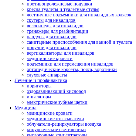
противопролежневые подушки
кресла туалеты и туалетные стулья
лестничные подъемники для инвалидных колясок
скутеры для инвалидов
велосипеды для инвалидов
тренажеры для реабилитации
пандусы для инвалидов
санитарные приспособления для ванной и туалета
поручни для инвалидов
вертикализаторы для инвалидов
медицинские кровати
подъемники для перемещения инвалидов
ортопедические корсеты, пояса, воротники
слуховые аппараты
Лечение и профилактика
ирригаторы
оздоравливающий кислород
ингаляторы
электрические зубные щетки
Медицина
медицинские кровати
медицинские отсасыватели
облучатели-рециркуляторы воздуха
хирургические светильники
кислородные концентраторы