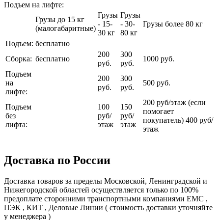
Подъем на лифте:
Грузы
Грузы
Грузы до 15 кг
- 15-
- 30-
Грузы более 80 кг
(малогабаритные)
30 кг
80 кг
Подъем:
бесплатно
200
300
Сборка:
бесплатно
1000 руб.
руб.
руб.
Подъем
200
300
на
500 руб.
руб.
руб.
лифте:
200 руб/этаж (если
Подъем
100
150
помогает
без
руб/
руб/
покупатель) 400 руб/
лифта:
этаж
этаж
этаж
Доставка по России
Доставка товаров за пределы Московской, Ленинградской и
Нижегородской областей осуществляется только по 100%
предоплате сторонними транспортными компаниями ЕМС ,
ПЭК , КИТ , Деловые Линии ( стоимость доставки уточняйте
у менеджера )