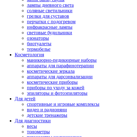
лампы дневного света
соляные светильники
грелки для суставов
перчатки с подогревом
инфракрасные лампы
световые будильники
озонаторы
биотуалеты
термобелье
Косметология
маникюрно-педикюрные наборы
аппараты для парафинотерапии
косметические зеркала
аппараты для дарсонвализации
косметические приборы
приборы по уходу за кожей
эпиляторы и фотоэпиляторы
Для детей
спортивные и игровые комплексы
видео и радионяни
детские тренажеры
Для диагностики
весы
тонометры