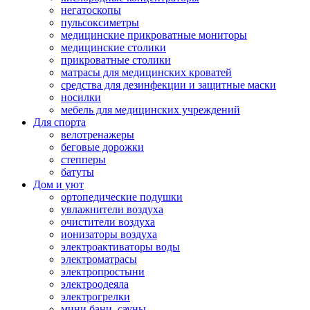
негатоскопы
пульсоксиметры
медицинские прикроватные мониторы
медицинские столики
прикроватные столики
матрасы для медицинских кроватей
средства для дезинфекции и защитные маски
носилки
мебель для медицинских учреждений
Для спорта
велотренажеры
беговые дорожки
степперы
батуты
Дом и уют
ортопедические подушки
увлажнители воздуха
очистители воздуха
ионизаторы воздуха
электроактиваторы воды
электроматрасы
электропростыни
электроодеяла
электрогрелки
мини бани, сауны