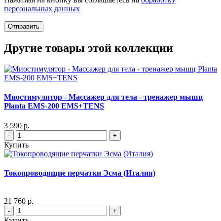
персональных данных
Отправить
Другие товары этой коллекции
Миостимулятор - Массажер для тела - тренажер мышц
Planta EMS-200 EMS+TENS
3 590 р.
-
+
Купить
Токопроводящие перчатки Эсма (Италия)
21 760 р.
-
+
Купить