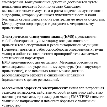
самотерапии. Болеутоляющее действие достигается путем
подавления передачи боли по нервам благодаря
высокочастотным импульсам и роста выделения аутогенного
эндорфина, который уменьшает чувствительность к боли
благодаря своему действию на центральную нервную систему.
Метод научно подтвержден и допущен к медицинскому
применению.
Электрическая стимуляция мышц (EMS)
представляет
собой общепризнанную методику, которая много лет
применяется в спортивной и реабилитационной медицине.
Позволяет повысить работоспособность определенных групп
мышц и добиться соответствия пропорций тела желаемым
эстетическим параметрам.
ЕMS применяется с двумя целями. Методика обеспечивает
целенаправленное укрепление мускулатуры (тонизирующее
применение), с ее помощью также можно достичь
расслабляющего эффекта и снижения напряжения
(применение с целью релаксации).
Массажный эффект от электрических сигналов
встроенная
технология массажа, действие которой аналогично действию
настоящего массажа, тренажер для мышц EMS/TENS снимает
мышечное напряжение и помогает бороться с мышечной
усталостью.