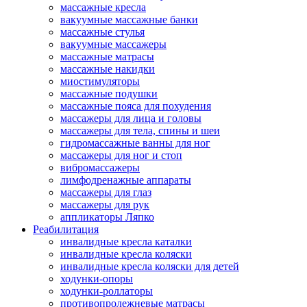
массажные кресла
вакуумные массажные банки
массажные стулья
вакуумные массажеры
массажные матрасы
массажные накидки
миостимуляторы
массажные подушки
массажные пояса для похудения
массажеры для лица и головы
массажеры для тела, спины и шеи
гидромассажные ванны для ног
массажеры для ног и стоп
вибромассажеры
лимфодренажные аппараты
массажеры для глаз
массажеры для рук
аппликаторы Ляпко
Реабилитация
инвалидные кресла каталки
инвалидные кресла коляски
инвалидные кресла коляски для детей
ходунки-опоры
ходунки-роллаторы
противопролежневые матрасы