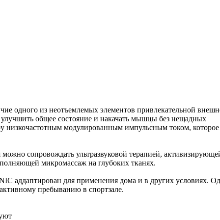
чие одного из неотъемлемых элементов привлекательной внешн
 улучшить общее состояние и накачать мышцы без нещадных
уру низкочастотным модулированным импульсным током, которое
можно сопровождать ультразвуковой терапией, активизирующе
ыполняющей микромассаж на глубоких тканях.
NIC аддаптирован для применения дома и в других условиях. О
у активному пребыванию в спортзале.
уют