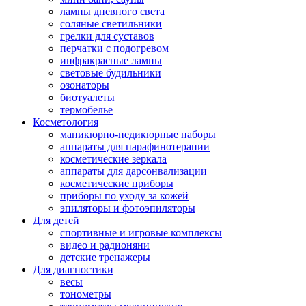
лампы дневного света
соляные светильники
грелки для суставов
перчатки с подогревом
инфракрасные лампы
световые будильники
озонаторы
биотуалеты
термобелье
Косметология
маникюрно-педикюрные наборы
аппараты для парафинотерапии
косметические зеркала
аппараты для дарсонвализации
косметические приборы
приборы по уходу за кожей
эпиляторы и фотоэпиляторы
Для детей
спортивные и игровые комплексы
видео и радионяни
детские тренажеры
Для диагностики
весы
тонометры