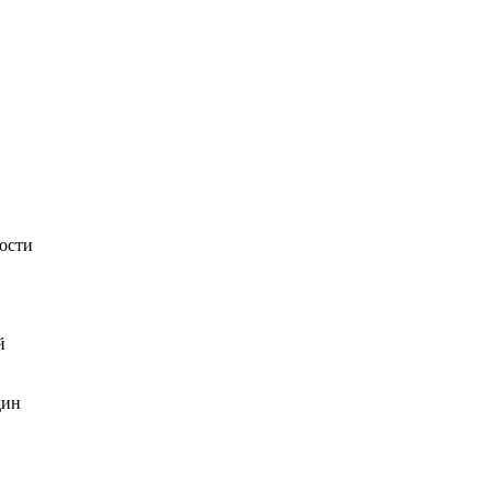
ости
й
дин