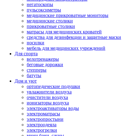
негатоскопы
пульсоксиметры
медицинские прикроватные мониторы
медицинские столики
прикроватные столики
матрасы для медицинских кроватей
средства для дезинфекции и защитные маски
носилки
мебель для медицинских учреждений
Для спорта
велотренажеры
беговые дорожки
степперы
батуты
Дом и уют
ортопедические подушки
увлажнители воздуха
очистители воздуха
ионизаторы воздуха
электроактиваторы воды
электроматрасы
электропростыни
электроодеяла
электрогрелки
мини бани, сауны