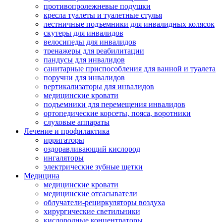
противопролежневые подушки
кресла туалеты и туалетные стулья
лестничные подъемники для инвалидных колясок
скутеры для инвалидов
велосипеды для инвалидов
тренажеры для реабилитации
пандусы для инвалидов
санитарные приспособления для ванной и туалета
поручни для инвалидов
вертикализаторы для инвалидов
медицинские кровати
подъемники для перемещения инвалидов
ортопедические корсеты, пояса, воротники
слуховые аппараты
Лечение и профилактика
ирригаторы
оздоравливающий кислород
ингаляторы
электрические зубные щетки
Медицина
медицинские кровати
медицинские отсасыватели
облучатели-рециркуляторы воздуха
хирургические светильники
кислородные концентраторы