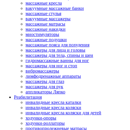
массажные кресла
вакуумные массажные банки
массажные стулья
вакуумные массажеры
массажные матрасы
массажные накидки
миостимуляторы
массажные подушки
массажные пояса для похудения
массажеры для лица и головы
массажеры для тела, спины и шеи
гидромассажные ванны для ног
массажеры для ног и стоп
вибромассажеры
лимфодренажные аппараты
массажеры для глаз
массажеры для рук
аппликаторы Ляпко
Реабилитация
инвалидные кресла каталки
инвалидные кресла коляски
инвалидные кресла коляски для детей
ходунки-опоры
ходунки-роллаторы
противопролежневые матрасы