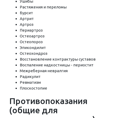
Ушибы
Растяжения и переломы
Бурсит
Артрит
Артроз
Периартроз
Остеоартроз
Остеопороз
Эпикондилит
Остеохондроз
Восстановление контрактуры суставов
Воспаление надкостницы - периостит
Межреберная невралгия
Радикулит
Ревматизм
Плоскостопие
Противопоказания
(общие для