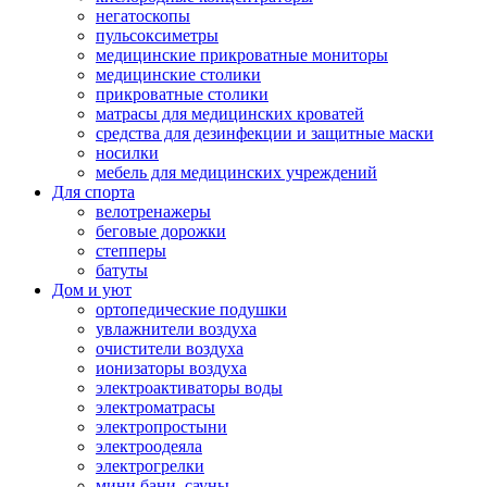
негатоскопы
пульсоксиметры
медицинские прикроватные мониторы
медицинские столики
прикроватные столики
матрасы для медицинских кроватей
средства для дезинфекции и защитные маски
носилки
мебель для медицинских учреждений
Для спорта
велотренажеры
беговые дорожки
степперы
батуты
Дом и уют
ортопедические подушки
увлажнители воздуха
очистители воздуха
ионизаторы воздуха
электроактиваторы воды
электроматрасы
электропростыни
электроодеяла
электрогрелки
мини бани, сауны