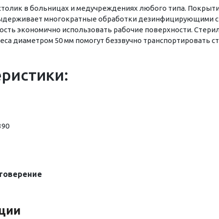
столик в больницах и медучреждениях любого типа. Покрыт
 выдерживает многократные обработки дезинфицирующими 
ость экономично использовать рабочие поверхности. Стери
еса диаметром 50 мм помогут беззвучно транспортировать ст
еристики:
390
товерение
кции