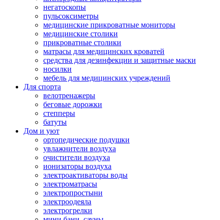
негатоскопы
пульсоксиметры
медицинские прикроватные мониторы
медицинские столики
прикроватные столики
матрасы для медицинских кроватей
средства для дезинфекции и защитные маски
носилки
мебель для медицинских учреждений
Для спорта
велотренажеры
беговые дорожки
степперы
батуты
Дом и уют
ортопедические подушки
увлажнители воздуха
очистители воздуха
ионизаторы воздуха
электроактиваторы воды
электроматрасы
электропростыни
электроодеяла
электрогрелки
мини бани, сауны