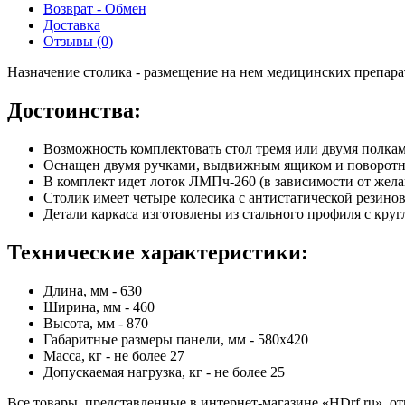
Возврат - Обмен
Доставка
Отзывы (0)
Назначение столика - размещение на нем медицинских препарат
Достоинства:
Возможность комплектовать стол тремя или двумя полка
Оснащен двумя ручками, выдвижным ящиком и поворотн
В комплект идет лоток ЛМПч-260 (в зависимости от желан
Столик имеет четыре колесика с антистатической резино
Детали каркаса изготовлены из стального профиля с кр
Технические характеристики:
Длина, мм - 630
Ширина, мм - 460
Высота, мм - 870
Габаритные размеры панели, мм - 580х420
Масса, кг - не более 27
Допускаемая нагрузка, кг - не более 25
Все товары, представленные в интернет-магазине «HDrf.ru», о