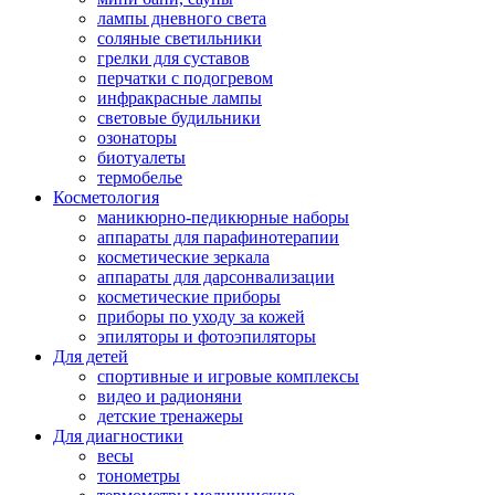
лампы дневного света
соляные светильники
грелки для суставов
перчатки с подогревом
инфракрасные лампы
световые будильники
озонаторы
биотуалеты
термобелье
Косметология
маникюрно-педикюрные наборы
аппараты для парафинотерапии
косметические зеркала
аппараты для дарсонвализации
косметические приборы
приборы по уходу за кожей
эпиляторы и фотоэпиляторы
Для детей
спортивные и игровые комплексы
видео и радионяни
детские тренажеры
Для диагностики
весы
тонометры