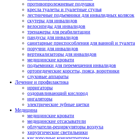
противопролежневые подушки
кресла туалеты и туалетные стулья
лестничные подъемники для инвалидных колясок
скутеры для инвалидов
велосипеды для инвалидов
тренажеры для реабилитации
пандусы для инвалидов
санитарные приспособления для ванной и туалета
поручни для инвалидов
вертикализаторы для инвалидов
медицинские кровати
подъемники для перемещения инвалидов
ортопедические корсеты, пояса, воротники
слуховые аппараты
Лечение и профилактика
ирригаторы
оздоравливающий кислород
ингаляторы
электрические зубные щетки
Медицина
медицинские кровати
медицинские отсасыватели
облучатели-рециркуляторы воздуха
хирургические светильники
кислородные концентраторы