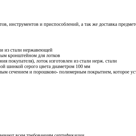
ов, инструментов и приспособлений, а так же доставка предмет
ми из стали нержавеющей
ым кронштейном для лотков
ия покупателя), лоток изготовлен из стали нерж. стали
вой шинкой серого цвета диаметром 100 мм
углым сечением и порошково- полимерным покрытием, которое у
твечают всем требованиям сертификации.