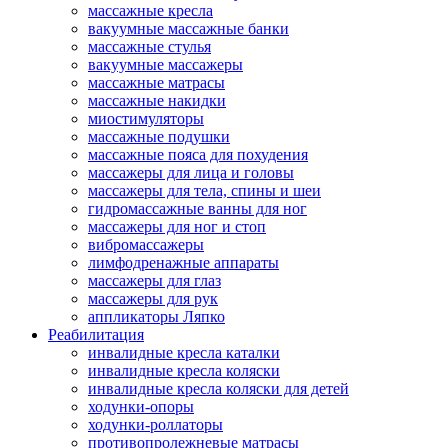
массажные кресла
вакуумные массажные банки
массажные стулья
вакуумные массажеры
массажные матрасы
массажные накидки
миостимуляторы
массажные подушки
массажные пояса для похудения
массажеры для лица и головы
массажеры для тела, спины и шеи
гидромассажные ванны для ног
массажеры для ног и стоп
вибромассажеры
лимфодренажные аппараты
массажеры для глаз
массажеры для рук
аппликаторы Ляпко
Реабилитация
инвалидные кресла каталки
инвалидные кресла коляски
инвалидные кресла коляски для детей
ходунки-опоры
ходунки-роллаторы
противопролежневые матрасы