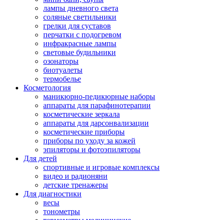
лампы дневного света
соляные светильники
грелки для суставов
перчатки с подогревом
инфракрасные лампы
световые будильники
озонаторы
биотуалеты
термобелье
Косметология
маникюрно-педикюрные наборы
аппараты для парафинотерапии
косметические зеркала
аппараты для дарсонвализации
косметические приборы
приборы по уходу за кожей
эпиляторы и фотоэпиляторы
Для детей
спортивные и игровые комплексы
видео и радионяни
детские тренажеры
Для диагностики
весы
тонометры