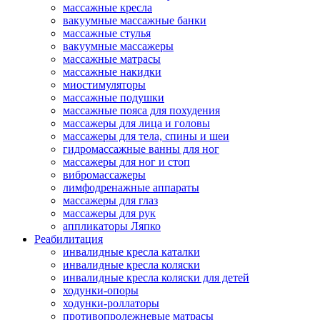
массажные кресла
вакуумные массажные банки
массажные стулья
вакуумные массажеры
массажные матрасы
массажные накидки
миостимуляторы
массажные подушки
массажные пояса для похудения
массажеры для лица и головы
массажеры для тела, спины и шеи
гидромассажные ванны для ног
массажеры для ног и стоп
вибромассажеры
лимфодренажные аппараты
массажеры для глаз
массажеры для рук
аппликаторы Ляпко
Реабилитация
инвалидные кресла каталки
инвалидные кресла коляски
инвалидные кресла коляски для детей
ходунки-опоры
ходунки-роллаторы
противопролежневые матрасы