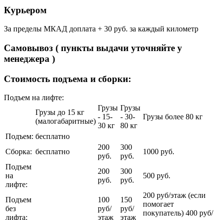
Курьером
За пределы МКАД доплата + 30 руб. за каждый километр
Самовывоз ( пункты выдачи уточняйте у
менеджера )
Стоимость подъема и сборки:
Подъем на лифте:
Грузы
Грузы
Грузы до 15 кг
- 15-
- 30-
Грузы более 80 кг
(малогабаритные)
30 кг
80 кг
Подъем:
бесплатно
200
300
Сборка:
бесплатно
1000 руб.
руб.
руб.
Подъем
200
300
на
500 руб.
руб.
руб.
лифте:
200 руб/этаж (если
Подъем
100
150
помогает
без
руб/
руб/
покупатель) 400 руб/
лифта:
этаж
этаж