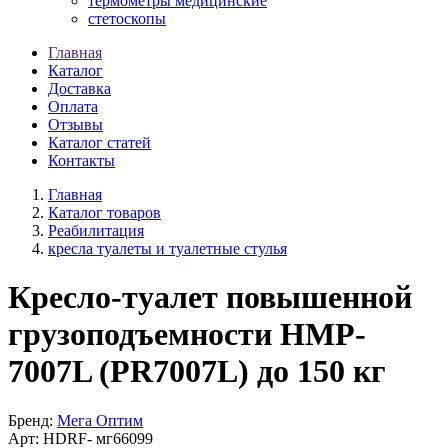
термометры медицинские
стетоскопы
Главная
Каталог
Доставка
Оплата
Отзывы
Каталог статей
Контакты
Главная
Каталог товаров
Реабилитация
кресла туалеты и туалетные стулья
Кресло-туалет повышенной
грузоподъемности HMP-
7007L (PR7007L) до 150 кг
Бренд:
Мега Оптим
Арт:
HDRF-
мг66099