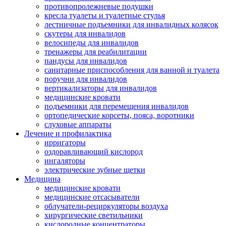
противопролежневые подушки
кресла туалеты и туалетные стулья
лестничные подъемники для инвалидных колясок
скутеры для инвалидов
велосипеды для инвалидов
тренажеры для реабилитации
пандусы для инвалидов
санитарные приспособления для ванной и туалета
поручни для инвалидов
вертикализаторы для инвалидов
медицинские кровати
подъемники для перемещения инвалидов
ортопедические корсеты, пояса, воротники
слуховые аппараты
Лечение и профилактика
ирригаторы
оздоравливающий кислород
ингаляторы
электрические зубные щетки
Медицина
медицинские кровати
медицинские отсасыватели
облучатели-рециркуляторы воздуха
хирургические светильники
кислородные концентраторы