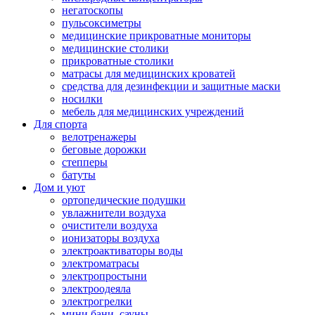
негатоскопы
пульсоксиметры
медицинские прикроватные мониторы
медицинские столики
прикроватные столики
матрасы для медицинских кроватей
средства для дезинфекции и защитные маски
носилки
мебель для медицинских учреждений
Для спорта
велотренажеры
беговые дорожки
степперы
батуты
Дом и уют
ортопедические подушки
увлажнители воздуха
очистители воздуха
ионизаторы воздуха
электроактиваторы воды
электроматрасы
электропростыни
электроодеяла
электрогрелки
мини бани, сауны