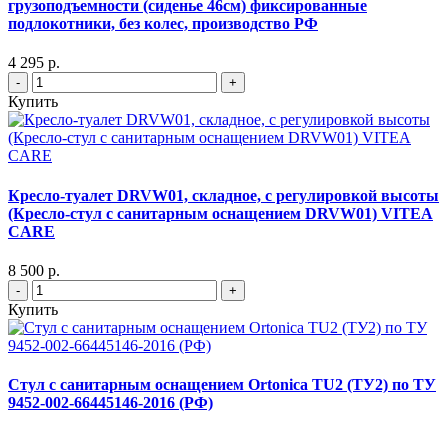
грузоподъемности (сиденье 46см) фиксированные
подлокотники, без колес, производство РФ
4 295 р.
-
+
Купить
Кресло-туалет DRVW01, складное, с регулировкой высоты
(Кресло-стул с санитарным оснащением DRVW01) VITEA
CARE
8 500 р.
-
+
Купить
Стул с санитарным оснащением Ortonica TU2 (ТУ2) по ТУ
9452-002-66445146-2016 (РФ)