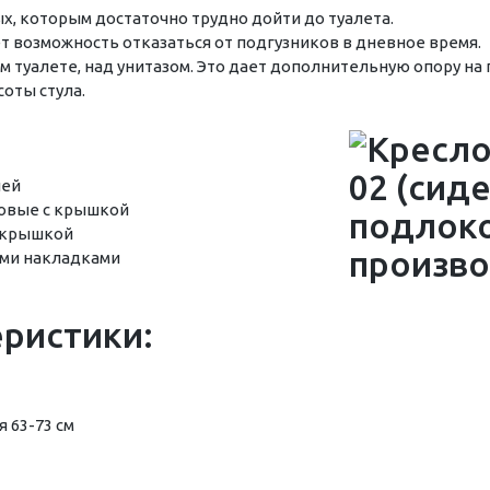
х, которым достаточно трудно дойти до туалета.
ет возможность отказаться от подгузников в дневное время.
ом туалете, над унитазом. Это дает дополнительную опору н
соты стула.
ией
совые с крышкой
с крышкой
ими накладками
еристики:
 63-73 см