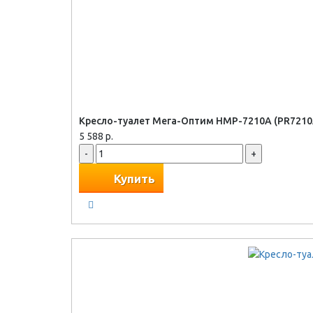
Кресло-туалет Мега-Оптим HMP-7210A (PR7210A
5 588 р.
-
+
Купить