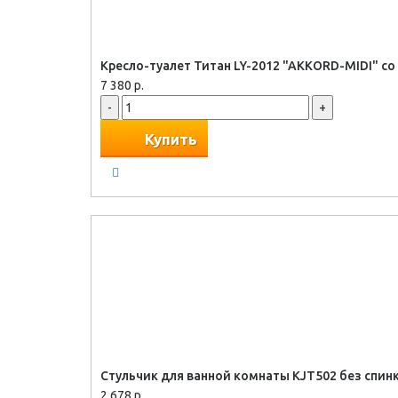
Кресло-туалет Титан LY-2012 "AKKORD-MIDI" с
7 380 р.
-
+
Купить
Стульчик для ванной комнаты KJT502 без спин
2 678 р.