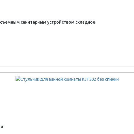
о съемным санитарным устройством складное
ки