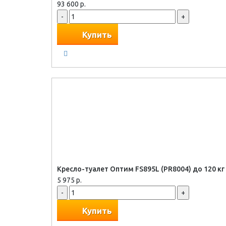
93 600 р.
-
+
Купить
Кресло-туалет Оптим FS895L (PR8004) до 120 кг
5 975 р.
-
+
Купить