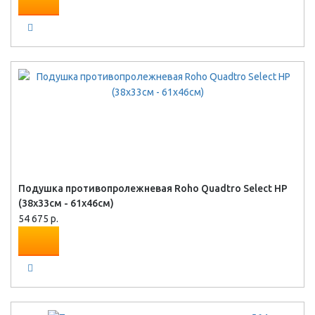
Подушка противопролежневая Roho Quadtro Select HP
(38х33см - 61х46см)
54 675 р.