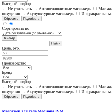
Быстрый подбор
Не учитывать
Антицеллюлитные массажеры
Массаж
похудения
Акупунктурные массажеры
Инфракрасные м
Сбросить
Подобрать
Сортировать по
Фильтр
Цена, руб.
Производство
Бренд
Быстрый подбор
Не учитывать
Антицеллюлитные массажеры
Массаж
похудения
Акупунктурные массажеры
Инфракрасные м
Сбросить
Подобрать
Массажер для тела Medisana IVM