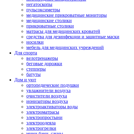
негатоскопы
пульсоксиметры
медицинские прикроватные мониторы
медицинские столики
прикроватные столики
матрасы для медицинских кроватей
средства для дезинфекции и защитные маски
носилки
мебель для медицинских учреждений
Для спорта
велотренажеры
беговые дорожки
степперы
батуты
Дом и уют
ортопедические подушки
увлажнители воздуха
очистители воздуха
ионизаторы воздуха
электроактиваторы воды
электроматрасы
электропростыни
электроодеяла
электрогрелки
мини бани, сауны