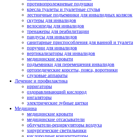
противопролежневые подушки
кресла туалеты и туалетные стулья
лестничные подъемники для инвалидных колясок
скутеры для инвалидов
велосипеды для инвалидов
тренажеры для реабилитации
пандусы для инвалидов
санитарные приспособления для ванной и туалета
поручни для инвалидов
вертикализаторы для инвалидов
медицинские кровати
подъемники для перемещения инвалидов
ортопедические корсеты, пояса, воротники
слуховые аппараты
Лечение и профилактика
ирригаторы
оздоравливающий кислород
ингаляторы
электрические зубные щетки
Медицина
медицинские кровати
медицинские отсасыватели
облучатели-рециркуляторы воздуха
хирургические светильники
кислородные концентраторы