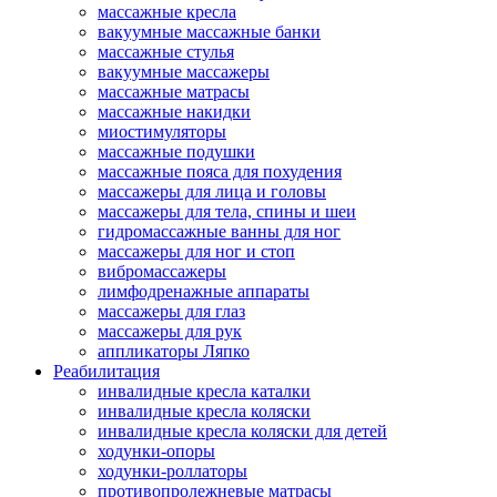
массажные кресла
вакуумные массажные банки
массажные стулья
вакуумные массажеры
массажные матрасы
массажные накидки
миостимуляторы
массажные подушки
массажные пояса для похудения
массажеры для лица и головы
массажеры для тела, спины и шеи
гидромассажные ванны для ног
массажеры для ног и стоп
вибромассажеры
лимфодренажные аппараты
массажеры для глаз
массажеры для рук
аппликаторы Ляпко
Реабилитация
инвалидные кресла каталки
инвалидные кресла коляски
инвалидные кресла коляски для детей
ходунки-опоры
ходунки-роллаторы
противопролежневые матрасы