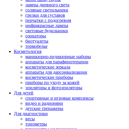
лампы дневного света
соляные светильники
грелки для суставов
перчатки с подогревом
инфракрасные лампы
световые будильники
озонаторы
биотуалеты
термобелье
Косметология
маникюрно-педикюрные наборы
аппараты для парафинотерапии
косметические зеркала
аппараты для дарсонвализации
косметические приборы
приборы по уходу за кожей
эпиляторы и фотоэпиляторы
Для детей
спортивные и игровые комплексы
видео и радионяни
детские тренажеры
Для диагностики
весы
тонометры