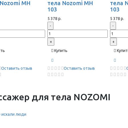
 Nozomi MH
тела Nozomi MH
тела 
103
103
5 378 р.
5 378 р.
-
-
+
+
ить
Купить
Купит
Оставить отзыв
Оставить отзыв
ссажер для тела NOZOMI
 искали люди