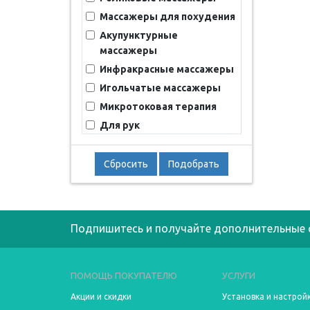
Массажеры для похудения
Акупунктурные
массажеры
Инфракрасные массажеры
Игольчатые массажеры
Микротоковая терапия
Для рук
Мини-массажеры
С массажем шиацу
Сбросить
Подобрать
Подпишитесь и получайте дополнительные 
ПОМОЩЬ ПОКУПАТЕЛЮ
УСЛУГИ
Акции и скидки
Установка и настрой