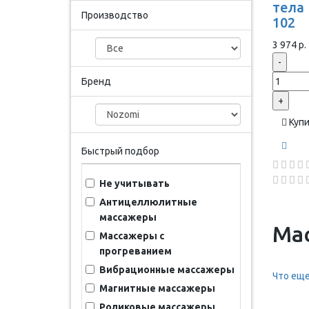
тела
Производство
102
3 974 р.
-
Бренд
+
Куп
Быстрый подбор
Не учитывать
Антицеллюлитные
массажеры
Ма
Массажеры с
прогреванием
Вибрационные массажеры
Что еще
Магнитные массажеры
Роликовые массажеры