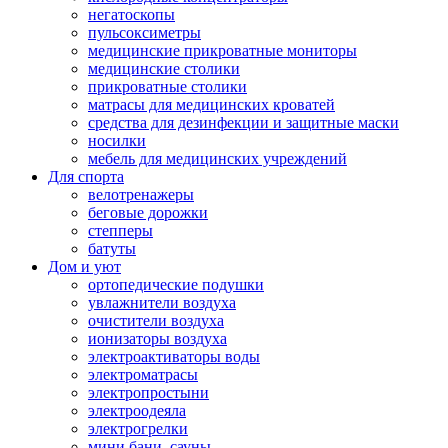
негатоскопы
пульсоксиметры
медицинские прикроватные мониторы
медицинские столики
прикроватные столики
матрасы для медицинских кроватей
средства для дезинфекции и защитные маски
носилки
мебель для медицинских учреждений
Для спорта
велотренажеры
беговые дорожки
степперы
батуты
Дом и уют
ортопедические подушки
увлажнители воздуха
очистители воздуха
ионизаторы воздуха
электроактиваторы воды
электроматрасы
электропростыни
электроодеяла
электрогрелки
мини бани, сауны