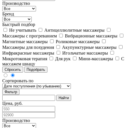
Производство
Бренд
Быстрый подбор
Не учитывать
Антицеллюлитные массажеры
Массажеры с прогреванием
Вибрационные массажеры
Магнитные массажеры
Роликовые массажеры
Массажеры для похудения
Акупунктурные массажеры
Инфракрасные массажеры
Игольчатые массажеры
Микротоковая терапия
Для рук
Мини-массажеры
С
массажем шиацу
Сбросить
Подобрать
Сортировать по
Фильтр
Цена, руб.
Производство