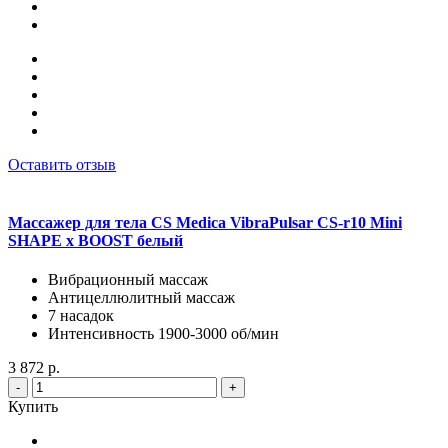
Оставить отзыв
Массажер для тела CS Medica VibraPulsar CS-r10 Mini
SHAPE x BOOST белый
Вибрационный массаж
Антицеллюлитный массаж
7 насадок
Интенсивность 1900-3000 об/мин
3 872 р.
-
+
Купить