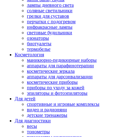
лампы дневного света
соляные светильники
грелки для суставов
перчатки с подогревом
инфракрасные лампы
световые будильники
озонаторы
биотуалеты
термобелье
Косметология
маникюрно-педикюрные наборы
аппараты для парафинотерапии
косметические зеркала
аппараты для дарсонвализации
косметические приборы
приборы по уходу за кожей
эпиляторы и фотоэпиляторы
Для детей
спортивные и игровые комплексы
видео и радионяни
детские тренажеры
Для диагностики
весы
тонометры