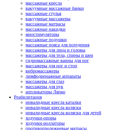
массажные кресла
вакуумные массажные банки
массажные стулья
вакуумные массажеры
массажные матрасы
массажные накидки
миостимуляторы
массажные подушки
массажные пояса для похудения
массажеры для лица и головы
массажеры для тела, спины и шеи
гидромассажные ванны для ног
массажеры для ног и стоп
вибромассажеры
лимфодренажные аппараты
массажеры для глаз
массажеры для рук
аппликаторы Ляпко
Реабилитация
инвалидные кресла каталки
инвалидные кресла коляски
инвалидные кресла коляски для детей
ходунки-опоры
ходунки-роллаторы
противопролежневые матрасы