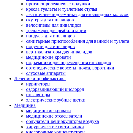
противопролежневые подушки
кресла туалеты и туалетные стулья
лестничные подъемники для инвалидных колясок
скутеры для инвалидов
велосипеды для инвалидов
тренажеры для реабилитации
пандусы для инвалидов
санитарные приспособления для ванной и туалета
поручни для инвалидов
вертикализаторы для инвалидов
медицинские кровати
подъемники для перемещения инвалидов
ортопедические корсеты, пояса, воротники
слуховые аппараты
Лечение и профилактика
ирригаторы
оздоравливающий кислород
ингаляторы
электрические зубные щетки
Медицина
медицинские кровати
медицинские отсасыватели
облучатели-рециркуляторы воздуха
хирургические светильники
кислородные концентраторы