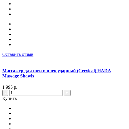
Оставить отзыв
Массажер для шеи и плеч ударный (Cervical) HADA
Massage Shawls
1 995 р.
-
+
Купить