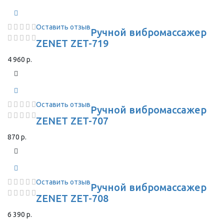
Оставить отзыв
Ручной вибромассажер
ZENET ZET-719
4 960 р.
Оставить отзыв
Ручной вибромассажер
ZENET ZET-707
870 р.
Оставить отзыв
Ручной вибромассажер
ZENET ZET-708
6 390 р.