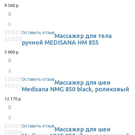
9 360 р.
Оставить отзыв
Массажер для тела
ручной MEDISANA HM 855
3 900 р.
Оставить отзыв
Массажер для шеи
Medisana NMG 850 black, роликовый
12 170 р.
Оставить отзыв
Массажер для шеи