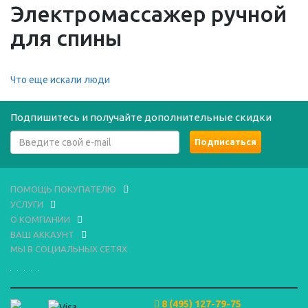
Электромассажер ручной
для спины
Что еще искали люди
Подпишитесь и получайте дополнительные скидки
ПОМОЩЬ ПОКУПАТЕЛЮ
УСЛУГИ
О КОМПАНИИ
ВАШ АККАУНТ
МЫ В СОЦИАЛЬНЫХ СЕТЯХ
8 (495) 127-79-75