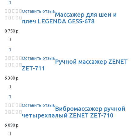
Оставить отзыв
Массажер для шеи и
плеч LEGENDA GESS-678
8 750 р.
Оставить отзыв
Ручной массажер ZENET
ZET-711
6 300 р.
Оставить отзыв
Вибромассажер ручной
четырехпалый ZENET ZET-710
6 090 р.