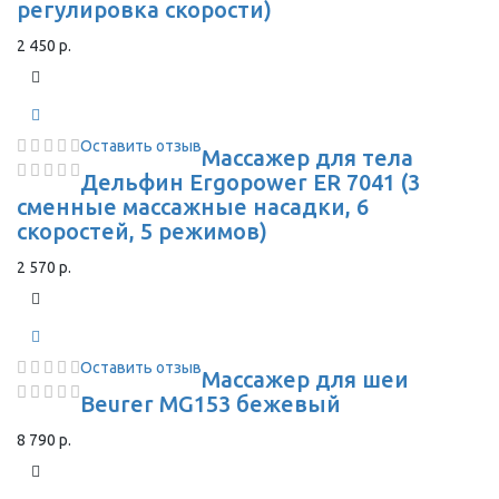
регулировка скорости)
2 450 р.
Оставить отзыв
Массажер для тела
Дельфин Ergopower ER 7041 (3
сменные массажные насадки, 6
скоростей, 5 режимов)
2 570 р.
Оставить отзыв
Массажер для шеи
Beurer MG153 бежевый
8 790 р.