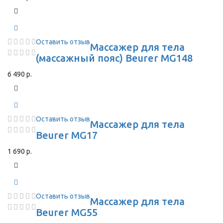
Оставить отзыв
Массажер для тела
(массажный пояс) Beurer MG148
6 490 р.
Оставить отзыв
Массажер для тела
Beurer MG17
1 690 р.
Оставить отзыв
Массажер для тела
Beurer MG55