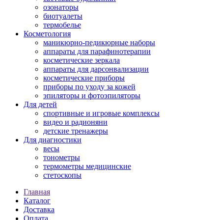
озонаторы
биотуалеты
термобелье
Косметология
маникюрно-педикюрные наборы
аппараты для парафинотерапии
косметические зеркала
аппараты для дарсонвализации
косметические приборы
приборы по уходу за кожей
эпиляторы и фотоэпиляторы
Для детей
спортивные и игровые комплексы
видео и радионяни
детские тренажеры
Для диагностики
весы
тонометры
термометры медицинские
стетоскопы
Главная
Каталог
Доставка
Оплата