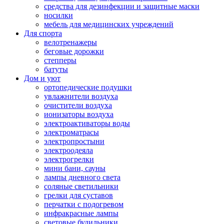
средства для дезинфекции и защитные маски
носилки
мебель для медицинских учреждений
Для спорта
велотренажеры
беговые дорожки
степперы
батуты
Дом и уют
ортопедические подушки
увлажнители воздуха
очистители воздуха
ионизаторы воздуха
электроактиваторы воды
электроматрасы
электропростыни
электроодеяла
электрогрелки
мини бани, сауны
лампы дневного света
соляные светильники
грелки для суставов
перчатки с подогревом
инфракрасные лампы
световые будильники