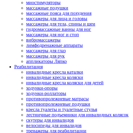
миостимуляторы
массажные подушки
массажные пояса для похудения
массажеры для лица и головы
массажеры для тела, спины и шеи
гидромассажные ванны для ног
массажеры для ног и стоп
вибромассажеры
лимфодренажные аппараты
массажеры для глаз
массажеры для рук
аппликаторы Ляпко
Реабилитация
инвалидные кресла каталки
инвалидные кресла коляски
инвалидные кресла коляски для детей
ходунки-опоры
ходунки-роллаторы
противопролежневые матрасы
противопролежневые подушки
кресла туалеты и туалетные стулья
лестничные подъемники для инвалидных колясок
скутеры для инвалидов
велосипеды для инвалидов
тренажеры для реабилитации