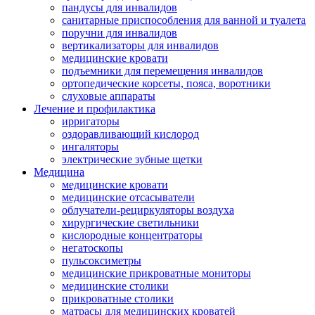
пандусы для инвалидов
санитарные приспособления для ванной и туалета
поручни для инвалидов
вертикализаторы для инвалидов
медицинские кровати
подъемники для перемещения инвалидов
ортопедические корсеты, пояса, воротники
слуховые аппараты
Лечение и профилактика
ирригаторы
оздоравливающий кислород
ингаляторы
электрические зубные щетки
Медицина
медицинские кровати
медицинские отсасыватели
облучатели-рециркуляторы воздуха
хирургические светильники
кислородные концентраторы
негатоскопы
пульсоксиметры
медицинские прикроватные мониторы
медицинские столики
прикроватные столики
матрасы для медицинских кроватей