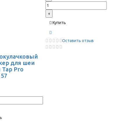
+
Купить
Оставить отзыв
окулачковый
жер для шеи
 Tap Pro
157
ь