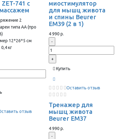
 ZET-741 с
миостимулятор
массажем
для мышц живота
и спины Beurer
пряжение 2
EM39 (2 в 1)
ареи типа АА (про
В)
4 990 р.
мер 12*26*5 см
-
 0,4 кг
+
Купить
Оставить отзыв
ь
Тренажер для
мышц живота
Оставить отзыв
Beurer EM37
4 990 р.
-