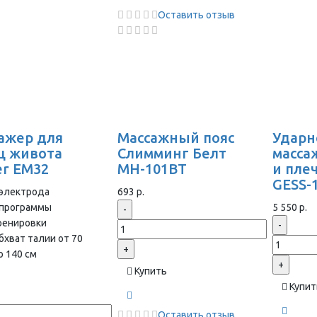
Оставить отзыв
ажер для
Массажный пояс
Ударн
 живота
Слимминг Белт
масса
er EM32
MH-101BТ
и плеч
GESS-
 электрода
693 р.
 программы
5 550 р.
-
ренировки
-
бхват талии от 70
+
о 140 см
+
Купить
Купит
Оставить отзыв