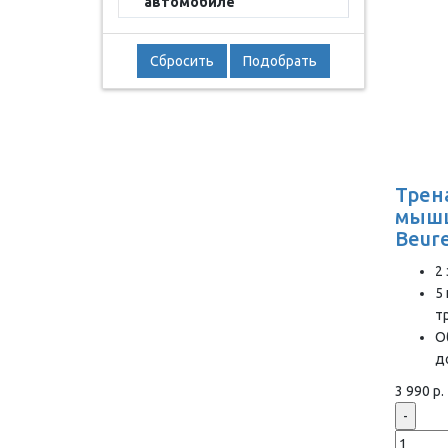
автомобиле
Сбросить
Подобрать
Трен
мышц
Beur
2
5
т
О
д
3 990 р.
-