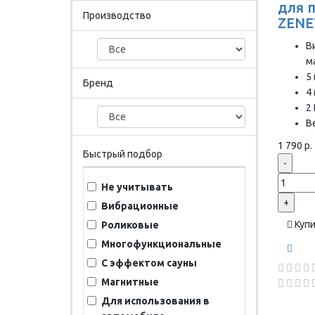
для 
Производство
ZENE
В
м
5
Бренд
4
2
Ве
1 790 р.
Быстрый подбор
-
Не учитывать
+
Вибрационные
Куп
Роликовые
Многофункциональные
С эффектом сауны
Магнитные
Для использования в