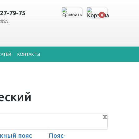
127-79-75
0
онок
ТАТЕЙ
КОНТАКТЫ
еский
жный пояс
Пояс-