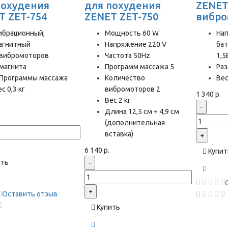
похудения
для похудения
ZENET
T ZET-754
ZENET ZET-750
вибро
ибрационный,
Мощность 60 W
На
агнитный
Напряжение 220 V
бат
 вибромоторов
Частота 50Hz
1,5
 магнита
Программ массажа 5
Раз
 Программы массажа
Количество
Вес
с 0,3 кг
вибромоторов 2
1 340 р.
Вес 2 кг
-
Длина 12,5 см + 4,9 см
(дополнительная
вставка)
+
6 140 р.
Купит
ить
-
+
Оставить отзыв
Купить