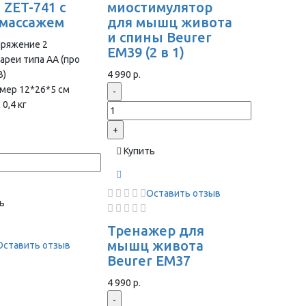
 ZET-741 с
миостимулятор
массажем
для мышц живота
и спины Beurer
пряжение 2
EM39 (2 в 1)
ареи типа АА (про
В)
4 990 р.
мер 12*26*5 см
-
 0,4 кг
+
Купить
Оставить отзыв
ь
Тренажер для
мышц живота
Оставить отзыв
Beurer EM37
4 990 р.
-