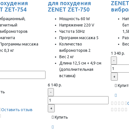
похудения
для похудения
ZENET
T ZET-754
ZENET ZET-750
вибро
ибрационный,
Мощность 60 W
На
агнитный
Напряжение 220 V
бат
 вибромоторов
Частота 50Hz
1,5
 магнита
Программ массажа 5
Раз
 Программы массажа
Количество
Вес
с 0,3 кг
вибромоторов 2
1 340 р.
Вес 2 кг
-
Длина 12,5 см + 4,9 см
(дополнительная
вставка)
+
6 140 р.
Купит
ить
-
+
Оставить отзыв
Купить