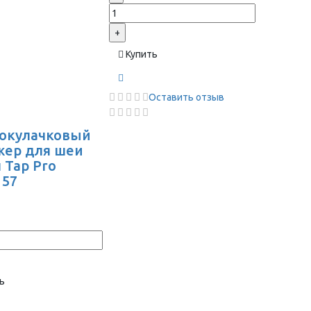
+
Купить
Оставить отзыв
окулачковый
жер для шеи
 Tap Pro
157
ь