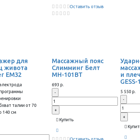
Оставить отзыв
ажер для
Массажный пояс
Ударн
 живота
Слимминг Белт
масса
er EM32
MH-101BТ
и плеч
GESS-
 электрода
693 р.
 программы
5 550 р.
-
ренировки
-
бхват талии от 70
+
о 140 см
+
Купить
Купит
Оставить отзыв