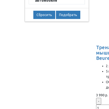
автомобиле
Сбросить
Подобрать
Трен
мышц
Beur
2
5
т
О
д
3 990 р.
-