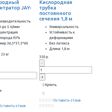
ородный
Кислородная
нтратор JAY-
трубка
постоянного
сечения 1,8 м
оизводительность
0 до 5 л/мин
Универсальность
нцентрация
Устойчивость к
слорода 93%
деформациям
мер 36,5*37,5*60
Без латекса
Длина: 1,8 м
 23 кг
350 р.
-
+
Купить
ь
Оставить отзыв
Оставить отзыв