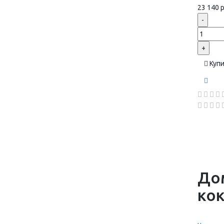
23 140 р
-
+
Куп
До
ко