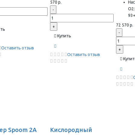
570 р.
На
О2:
-
93
72 570 р.
+
ить
-
Купить
Оставить отзыв
+
Оставить отзыв
Купит
ер Spoom 2A
Кислородный