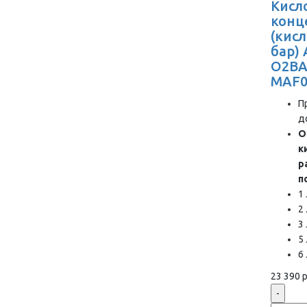
Кисл
конц
(кис
бар)
O2BA
MAF0
П
д
О
к
р
п
1
2
3
5
6
23 390 р
-