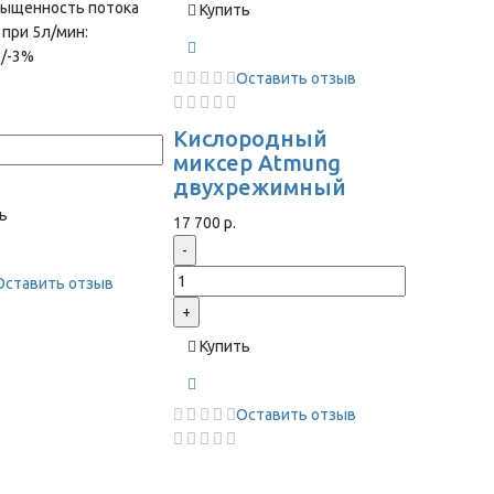
сыщенность потока
Купить
 при 5л/мин:
+/-3%
Оставить отзыв
Кислородный
миксер Atmung
двухрежимный
ь
17 700 р.
-
Оставить отзыв
+
Купить
Оставить отзыв