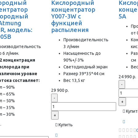
ородный
Кислородный
Кисл
ентратор
концентратор
конце
лородный
Y007-3W с
5A
 Atmung
функцией
Пр
R, модель:
распыления
от 
05B
Производительность
Ко
роизводительность
3 л/мин
ки
о 6 л/мин.
Насыщенность до
Раз
2 концентрация
90%+/-3%
см
ислорода при
Светодиодный экран
Вес
азличном уровне
Размер 39*35*44 см
24 990 р.
отока составляет:
Вес 13,5 кг
-
 л – 90%
29 900 р.
 л – 65%
-
 л – 50%
+
 л – 35%
Купит
 л – 30%
+
.
Купить