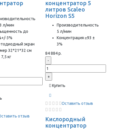
нтратор
концентратор 5
1
литров Scaleo
Horizon S5
оизводительность
3 л/мин
Производительность
сыщенность до
5 л/мин
%+/-3%
Концентрация ≥93 ±
етодиодный экран
3%
мер 32*21*32 см
84 884 р.
 7,5 кг
-
+
Купить
ь
Оставить отзыв
Оставить отзыв
Кислородный
концентратор