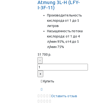
Atmung 3L-H (LFY-
I-3F-11)
Производительность
кислорода от 1 до 5
литров
Насыщенность потока
кислорода: от 1 до 4
л/мин 95%, от4 до 5
л/мин 75%
51 700 р.
-
+
Купить
Оставить отзыв