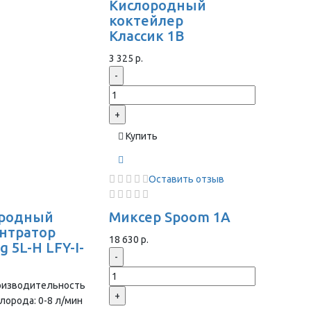
Кислородный
коктейлер
Классик 1В
3 325 р.
-
+
Купить
Оставить отзыв
ородный
Миксер Spoom 1A
нтратор
18 630 р.
 5L-H LFY-I-
-
оизводительность
+
лорода: 0-8 л/мин