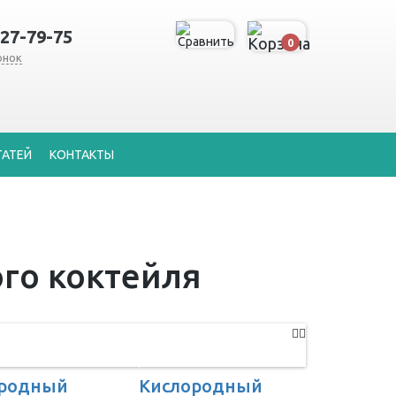
127-79-75
0
онок
ТАТЕЙ
КОНТАКТЫ
го коктейля
ородный
Кислородный