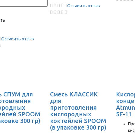
Оставить отзыв
ить
Оставить отзыв
ь СПУМ для
Смесь КЛАССИК
Кисл
отовления
для
конце
ородных
приготовления
Atmung
ейлей SPOOM
кислородных
5F-11
аковке 300 гр)
коктейлей SPOOM
Пр
(в упаковке 300 гр)
кис