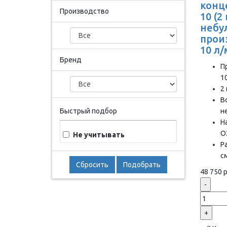
конц
Производство
10 (2
небу
прои
10 л
Бренд
П
1
2
В
Быстрый подбор
н
Н
О
Не учитывать
Р
с
Сбросить
Подобрать
48 750 р
-
+