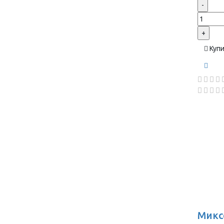
-
+
Куп
Микс