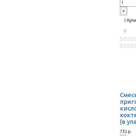
+
Куп
Смес
приг
кисл
кокт
(в уп
732 р.