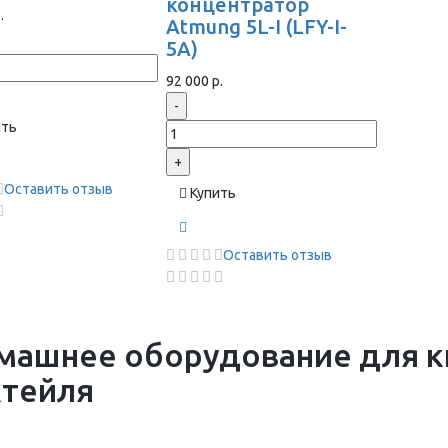
концентратор
.
Atmung 5L-I (LFY-I-
5A)
92 000 р.
-
ить
+
Оставить отзыв
Купить
Оставить отзыв
машнее оборудование для к
ктейля