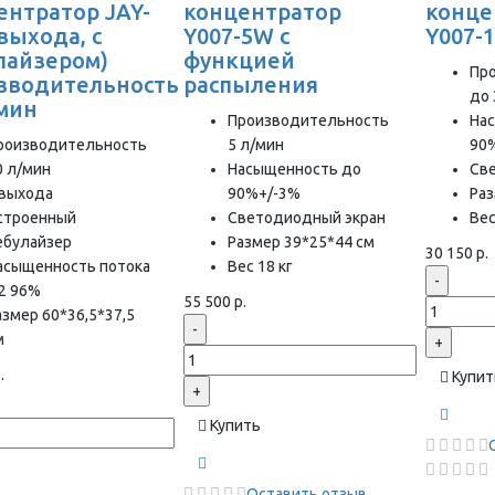
ентратор JAY-
концентратор
конце
 выхода, с
Y007-5W с
Y007-
лайзером)
функцией
Пр
зводительность
распыления
до 
/мин
Производительность
На
роизводительность
5 л/мин
90
0 л/мин
Насыщенность до
Св
 выхода
90%+/-3%
Раз
строенный
Светодиодный экран
Вес
ебулайзер
Размер 39*25*44 см
30 150 р.
асыщенность потока
Вес 18 кг
-
2 96%
55 500 р.
азмер 60*36,5*37,5
-
м
+
.
Купит
+
Купить
Оставить отзыв