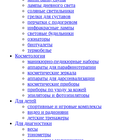
лампы дневного света
соляные светильники
грелки для суставов
перчатки с подогревом
инфракрасные лампы
световые будильники
озонаторы
биотуалеты
термобелье
Косметология
маникюрно-педикюрные наборы
аппараты для парафинотерапии
косметические зеркала
аппараты для дарсонвализации
косметические приборы
приборы по уходу за кожей
эпиляторы и фотоэпиляторы
Для детей
спортивные и игровые комплексы
видео и радионяни
детские тренажеры
Для диагностики
весы
тонометры