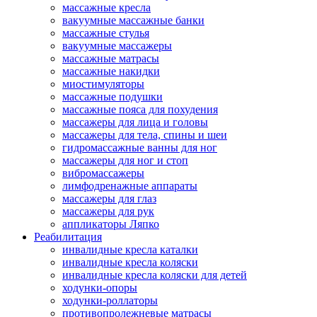
массажные кресла
вакуумные массажные банки
массажные стулья
вакуумные массажеры
массажные матрасы
массажные накидки
миостимуляторы
массажные подушки
массажные пояса для похудения
массажеры для лица и головы
массажеры для тела, спины и шеи
гидромассажные ванны для ног
массажеры для ног и стоп
вибромассажеры
лимфодренажные аппараты
массажеры для глаз
массажеры для рук
аппликаторы Ляпко
Реабилитация
инвалидные кресла каталки
инвалидные кресла коляски
инвалидные кресла коляски для детей
ходунки-опоры
ходунки-роллаторы
противопролежневые матрасы