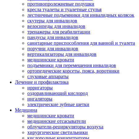
противопролежневые подушки
кресла туалеты и туалетные стулья
лестничные подъемники для инвалидных колясок
скутеры для инвалидов
велосипеды для инвалидов
тренажеры для реабилитации
пандусы для инвалидов
санитарные приспособления для ванной и туалета
поручни для инвалидов
вертикализаторы для инвалидов
медицинские кровати
подъемники для перемещения инвалидов
ортопедические корсеты, пояса, воротники
слуховые аппараты
Лечение и профилактика
ирригаторы
оздоравливающий кислород
ингаляторы
электрические зубные щетки
Медицина
медицинские кровати
медицинские отсасыватели
облучатели-рециркуляторы воздуха
хирургические светильники
кислородные концентраторы