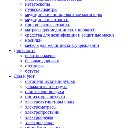
негатоскопы
пульсоксиметры
медицинские прикроватные мониторы
медицинские столики
прикроватные столики
матрасы для медицинских кроватей
средства для дезинфекции и защитные маски
носилки
мебель для медицинских учреждений
Для спорта
велотренажеры
беговые дорожки
степперы
батуты
Дом и уют
ортопедические подушки
увлажнители воздуха
очистители воздуха
ионизаторы воздуха
электроактиваторы воды
электроматрасы
электропростыни
электроодеяла
электрогрелки
мини бани, сауны