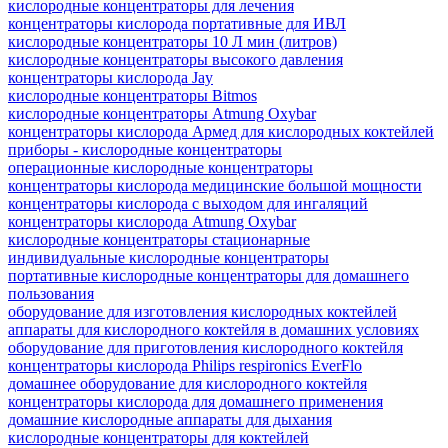
кислородные концентраторы для лечения
концентраторы кислорода портативные для ИВЛ
кислородные концентраторы 10 Л мин (литров)
кислородные концентраторы высокого давления
концентраторы кислорода Jay
кислородные концентраторы Bitmos
кислородные концентраторы Atmung Oxybar
концентраторы кислорода Армед для кислородных коктейлей
приборы - кислородные концентраторы
операционные кислородные концентраторы
концентраторы кислорода медицинские большой мощности
концентраторы кислорода с выходом для ингаляций
концентраторы кислорода Atmung Oxybar
кислородные концентраторы стационарные
индивидуальные кислородные концентраторы
портативные кислородные концентраторы для домашнего
пользования
оборудование для изготовления кислородных коктейлей
аппараты для кислородного коктейля в домашних условиях
оборудование для приготовления кислородного коктейля
концентраторы кислорода Philips respironics EverFlo
домашнее оборудование для кислородного коктейля
концентраторы кислорода для домашнего применения
домашние кислородные аппараты для дыхания
кислородные концентраторы для коктейлей