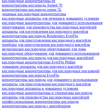
кислородные концентраторы 8F
концентраторы кислорода Armed 7F
концентраторы кислорода серии 5L
дешевые кислородные концентраторы
кислородные аппараты для лечения в домашних условиях
кислородные концентраторы для домашнего использования
оборудование для производства кислородных коктейлей
аппараты для изготовления кислородного коктейля
концентраторы кислорода Respironics EverFlo
аппараты для приготовления кислородного коктейля
приборы для приготовления кислородного коктейля
медицинское кислородное оборудование для дома
кислородное оборудование для домашнего использования
концентраторы кислорода для кислородных коктейлей
кислородные концентраторы EverFlo Philips
домашние аппараты для кислородного коктейля
кислородные концентраторы для кислородных ингаляций
концентраторы кислорода EverFlo
концентраторы кислорода для домашнего использования
аппараты для приготовления кислородного коктейля
кислородные аппараты в домашних условиях
кислородные концентраторы и генераторы кислорода
аппараты для производства кислородных коктейлей
профессиональные концентраторы кислорода
концентраторы кислорода c коктейлером