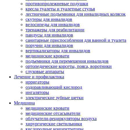
противопролежневые подушки
кресла туалеты и туалетные стулья
лестничные подъемники для инвалидных колясок
скутеры для инвалидов
велосипеды для инвалидов
тренажеры для реабилитации
пандусы для инвалидов
санитарные приспособления для ванной и туалета
поручни для инвалидов
вертикализаторы для инвалидов
медицинские кровати
подъемники для перемещения инвалидов
ортопедические корсеты, пояса, воротники
слуховые аппараты
Лечение и профилактика
ирригаторы
оздоравливающий кислород
ингаляторы
электрические зубные щетки
Медицина
медицинские кровати
медицинские отсасыватели
облучатели-рециркуляторы воздуха
хирургические светильники
кислородные концентраторы