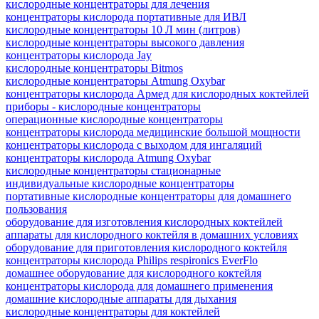
кислородные концентраторы для лечения
концентраторы кислорода портативные для ИВЛ
кислородные концентраторы 10 Л мин (литров)
кислородные концентраторы высокого давления
концентраторы кислорода Jay
кислородные концентраторы Bitmos
кислородные концентраторы Atmung Oxybar
концентраторы кислорода Армед для кислородных коктейлей
приборы - кислородные концентраторы
операционные кислородные концентраторы
концентраторы кислорода медицинские большой мощности
концентраторы кислорода с выходом для ингаляций
концентраторы кислорода Atmung Oxybar
кислородные концентраторы стационарные
индивидуальные кислородные концентраторы
портативные кислородные концентраторы для домашнего
пользования
оборудование для изготовления кислородных коктейлей
аппараты для кислородного коктейля в домашних условиях
оборудование для приготовления кислородного коктейля
концентраторы кислорода Philips respironics EverFlo
домашнее оборудование для кислородного коктейля
концентраторы кислорода для домашнего применения
домашние кислородные аппараты для дыхания
кислородные концентраторы для коктейлей