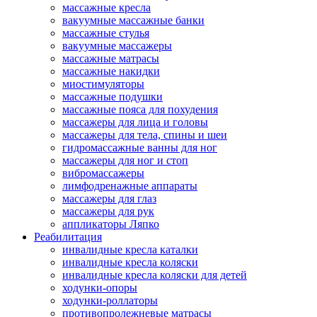
массажные кресла
вакуумные массажные банки
массажные стулья
вакуумные массажеры
массажные матрасы
массажные накидки
миостимуляторы
массажные подушки
массажные пояса для похудения
массажеры для лица и головы
массажеры для тела, спины и шеи
гидромассажные ванны для ног
массажеры для ног и стоп
вибромассажеры
лимфодренажные аппараты
массажеры для глаз
массажеры для рук
аппликаторы Ляпко
Реабилитация
инвалидные кресла каталки
инвалидные кресла коляски
инвалидные кресла коляски для детей
ходунки-опоры
ходунки-роллаторы
противопролежневые матрасы