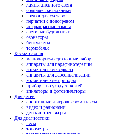
лампы дневного света
соляные светильники
грелки для суставов
перчатки с подогревом
инфракрасные лампы
световые будильники
озонаторы
биотуалеты
термобелье
Косметология
маникюрно-педикюрные наборы
аппараты для парафинотерапии
косметические зеркала
аппараты для дарсонвализации
косметические приборы
приборы по уходу за кожей
эпиляторы и фотоэпиляторы
Для детей
спортивные и игровые комплексы
видео и радионяни
детские тренажеры
Для диагностики
весы
тонометры