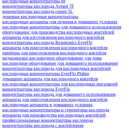
кислородные концентраторы 8F
концентраторы кислорода Armed 7F
концентраторы кислорода серии 5L
дешевые кислородные концентраторы
кислородные аппараты для лечения в домашних условиях
кислородные концентраторы для домашнего использования
оборудование для производства кислородных коктейлей
аппараты для изготовления кислородного коктейля
концентраторы кислорода Respironics EverFlo
аппараты для приготовления кислородного коктейля
приборы для приготовления кислородного коктейля
медицинское кислородное оборудование для дома
кислородное оборудование для домашнего использования
концентраторы кислорода для кислородных коктейлей
кислородные концентраторы EverFlo Philips
домашние аппараты для кислородного коктейля
кислородные концентраторы для кислородных ингаляций
концентраторы кислорода EverFlo
концентраторы кислорода для домашнего использования
аппараты для приготовления кислородного коктейля
кислородные аппараты в домашних условиях
кислородные концентраторы и генераторы кислорода
аппараты для производства кислородных коктейлей
профессиональные концентраторы кислорода
концентраторы кислорода c коктейлером