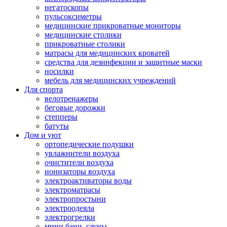
негатоскопы
пульсоксиметры
медицинские прикроватные мониторы
медицинские столики
прикроватные столики
матрасы для медицинских кроватей
средства для дезинфекции и защитные маски
носилки
мебель для медицинских учреждений
Для спорта
велотренажеры
беговые дорожки
степперы
батуты
Дом и уют
ортопедические подушки
увлажнители воздуха
очистители воздуха
ионизаторы воздуха
электроактиваторы воды
электроматрасы
электропростыни
электроодеяла
электрогрелки
мини бани, сауны