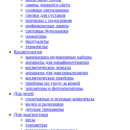
лампы дневного света
соляные светильники
грелки для суставов
перчатки с подогревом
инфракрасные лампы
световые будильники
озонаторы
биотуалеты
термобелье
Косметология
маникюрно-педикюрные наборы
аппараты для парафинотерапии
косметические зеркала
аппараты для дарсонвализации
косметические приборы
приборы по уходу за кожей
эпиляторы и фотоэпиляторы
Для детей
спортивные и игровые комплексы
видео и радионяни
детские тренажеры
Для диагностики
весы
тонометры