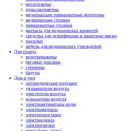
негатоскопы
пульсоксиметры
медицинские прикроватные мониторы
медицинские столики
прикроватные столики
матрасы для медицинских кроватей
средства для дезинфекции и защитные маски
носилки
мебель для медицинских учреждений
Для спорта
велотренажеры
беговые дорожки
степперы
батуты
Дом и уют
ортопедические подушки
увлажнители воздуха
очистители воздуха
ионизаторы воздуха
электроактиваторы воды
электроматрасы
электропростыни
электроодеяла
электрогрелки
мини бани, сауны