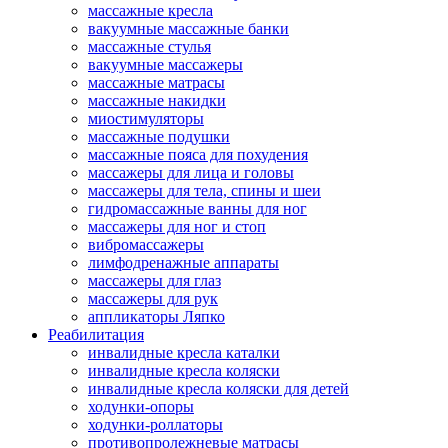
массажные кресла
вакуумные массажные банки
массажные стулья
вакуумные массажеры
массажные матрасы
массажные накидки
миостимуляторы
массажные подушки
массажные пояса для похудения
массажеры для лица и головы
массажеры для тела, спины и шеи
гидромассажные ванны для ног
массажеры для ног и стоп
вибромассажеры
лимфодренажные аппараты
массажеры для глаз
массажеры для рук
аппликаторы Ляпко
Реабилитация
инвалидные кресла каталки
инвалидные кресла коляски
инвалидные кресла коляски для детей
ходунки-опоры
ходунки-роллаторы
противопролежневые матрасы