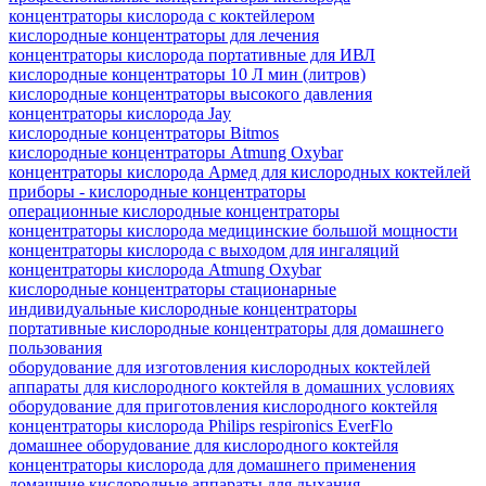
концентраторы кислорода c коктейлером
кислородные концентраторы для лечения
концентраторы кислорода портативные для ИВЛ
кислородные концентраторы 10 Л мин (литров)
кислородные концентраторы высокого давления
концентраторы кислорода Jay
кислородные концентраторы Bitmos
кислородные концентраторы Atmung Oxybar
концентраторы кислорода Армед для кислородных коктейлей
приборы - кислородные концентраторы
операционные кислородные концентраторы
концентраторы кислорода медицинские большой мощности
концентраторы кислорода с выходом для ингаляций
концентраторы кислорода Atmung Oxybar
кислородные концентраторы стационарные
индивидуальные кислородные концентраторы
портативные кислородные концентраторы для домашнего
пользования
оборудование для изготовления кислородных коктейлей
аппараты для кислородного коктейля в домашних условиях
оборудование для приготовления кислородного коктейля
концентраторы кислорода Philips respironics EverFlo
домашнее оборудование для кислородного коктейля
концентраторы кислорода для домашнего применения
домашние кислородные аппараты для дыхания