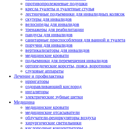
противопролежневые подушки
кресла туалеты и туалетные стулья
лестничные подъемники для инвалидных колясок
скутеры для инвалидов
велосипеды для инвалидов
тренажеры для реабилитации
пандусы для инвалидов
санитарные приспособления для ванной и туалета
поручни для инвалидов
вертикализаторы для инвалидов
медицинские кровати
подъемники для перемещения инвалидов
ортопедические корсеты, пояса, воротники
слуховые аппараты
Лечение и профилактика
ирригаторы
оздоравливающий кислород
ингаляторы
электрические зубные щетки
Медицина
медицинские кровати
медицинские отсасыватели
облучатели-рециркуляторы воздуха
хирургические светильники
кислородные концентраторы