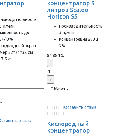
нтратор
концентратор 5
1
литров Scaleo
Horizon S5
оизводительность
3 л/мин
Производительность
сыщенность до
5 л/мин
%+/-3%
Концентрация ≥93 ±
етодиодный экран
3%
мер 32*21*32 см
84 884 р.
 7,5 кг
-
+
Купить
ь
Оставить отзыв
Оставить отзыв
Кислородный
концентратор