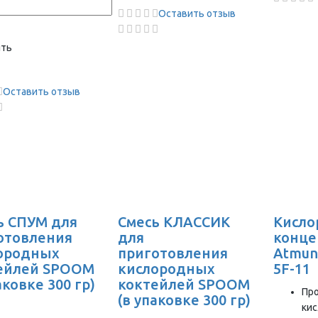
Оставить отзыв
ить
Оставить отзыв
ь СПУМ для
Смесь КЛАССИК
Кисл
отовления
для
конце
ородных
приготовления
Atmung
ейлей SPOOM
кислородных
5F-11
аковке 300 гр)
коктейлей SPOOM
Пр
(в упаковке 300 гр)
кис