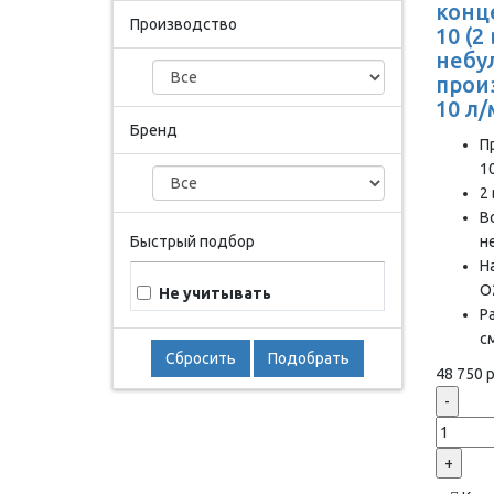
конц
Производство
10 (2
небу
прои
10 л
Бренд
П
1
2
В
Быстрый подбор
н
Н
О
Не учитывать
Р
с
Сбросить
Подобрать
48 750 р
-
+