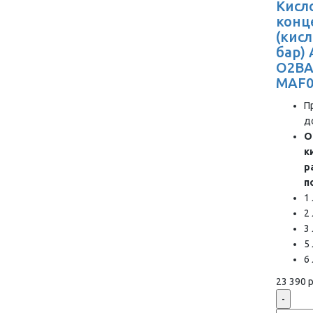
Кисл
конц
(кис
бар)
O2BA
MAF0
П
д
О
к
р
п
1
2
3
5
6
23 390 р
-