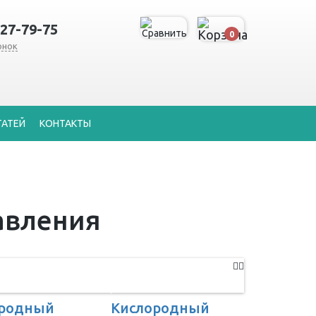
127-79-75
0
онок
ТАТЕЙ
КОНТАКТЫ
авления
ородный
Кислородный