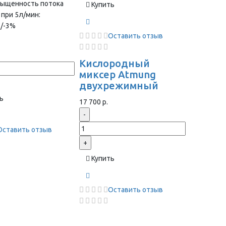
сыщенность потока
Купить
 при 5л/мин:
+/-3%
Оставить отзыв
Кислородный
миксер Atmung
двухрежимный
ь
17 700 р.
-
Оставить отзыв
+
Купить
Оставить отзыв