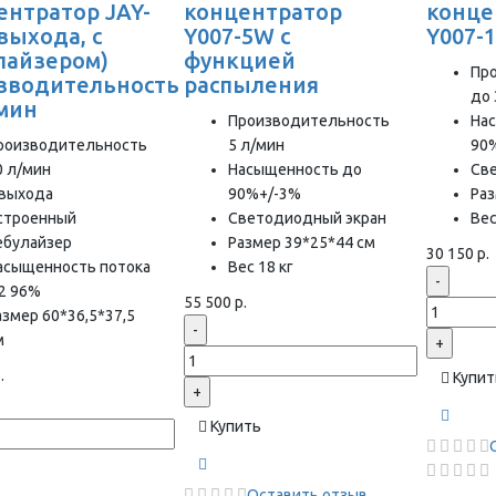
ентратор JAY-
концентратор
конце
 выхода, с
Y007-5W с
Y007-
лайзером)
функцией
Пр
зводительность
распыления
до 
/мин
Производительность
На
роизводительность
5 л/мин
90
0 л/мин
Насыщенность до
Св
 выхода
90%+/-3%
Раз
строенный
Светодиодный экран
Вес
ебулайзер
Размер 39*25*44 см
30 150 р.
асыщенность потока
Вес 18 кг
-
2 96%
55 500 р.
азмер 60*36,5*37,5
-
м
+
.
Купит
+
Купить
Оставить отзыв