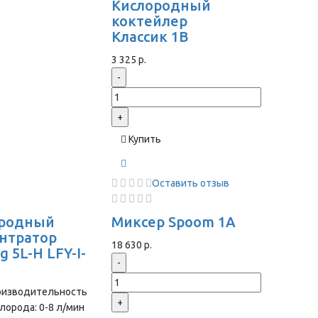
Кислородный
коктейлер
Классик 1В
3 325 р.
-
+
Купить
Оставить отзыв
ородный
Миксер Spoom 1A
нтратор
18 630 р.
 5L-H LFY-I-
-
оизводительность
+
лорода: 0-8 л/мин