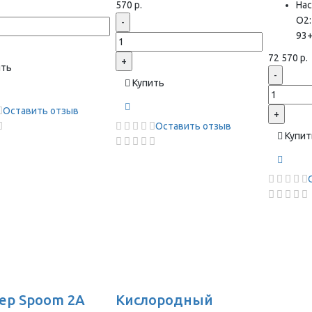
570 р.
На
О2:
-
93
72 570 р.
+
ить
-
Купить
Оставить отзыв
+
Оставить отзыв
Купит
ер Spoom 2A
Кислородный