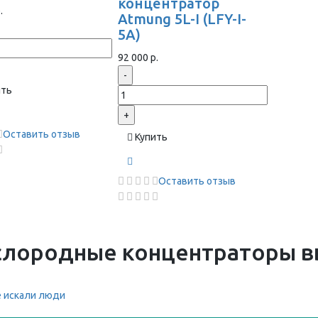
концентратор
.
Atmung 5L-I (LFY-I-
5A)
92 000 р.
-
ить
+
Оставить отзыв
Купить
Оставить отзыв
слородные концентраторы в
 искали люди