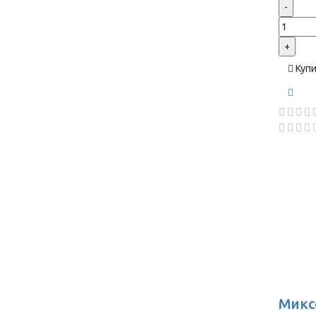
-
+
Куп
Микс