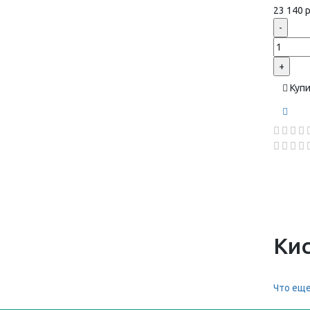
23 140 р
-
+
Куп
Ки
Что еще