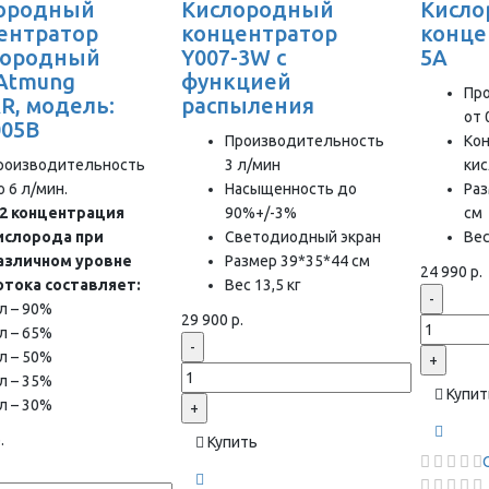
ородный
Кислородный
Кисл
ентратор
концентратор
конце
лородный
Y007-3W с
5A
 Atmung
функцией
Пр
R, модель:
распыления
от 
05B
Производительность
Ко
роизводительность
3 л/мин
ки
о 6 л/мин.
Насыщенность до
Раз
2 концентрация
90%+/-3%
см
ислорода при
Светодиодный экран
Вес
азличном уровне
Размер 39*35*44 см
24 990 р.
отока составляет:
Вес 13,5 кг
-
 л – 90%
29 900 р.
 л – 65%
-
 л – 50%
+
 л – 35%
Купит
 л – 30%
+
.
Купить