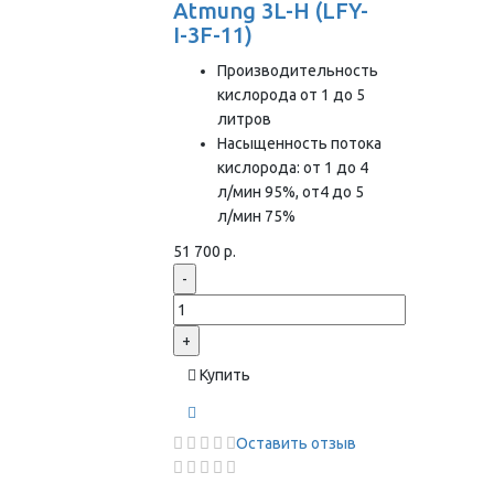
Atmung 3L-H (LFY-
I-3F-11)
Производительность
кислорода от 1 до 5
литров
Насыщенность потока
кислорода: от 1 до 4
л/мин 95%, от4 до 5
л/мин 75%
51 700 р.
-
+
Купить
Оставить отзыв