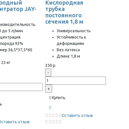
ородный
Кислородная
нтратор JAY-
трубка
постоянного
сечения 1,8 м
оизводительность
0 до 5 л/мин
Универсальность
нцентрация
Устойчивость к
слорода 93%
деформациям
мер 36,5*37,5*60
Без латекса
Длина: 1,8 м
 23 кг
350 р.
-
+
Купить
ь
Оставить отзыв
Оставить отзыв