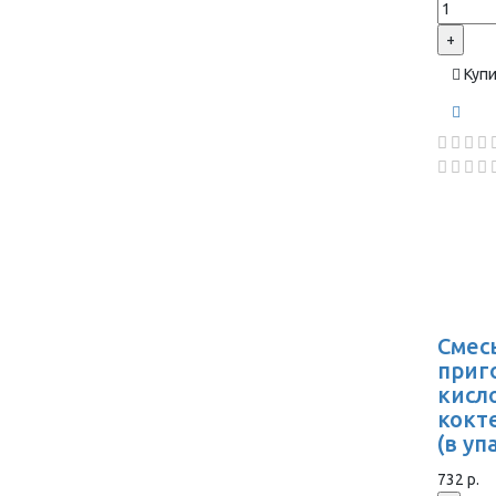
+
Куп
Смес
приг
кисл
кокт
(в уп
732 р.